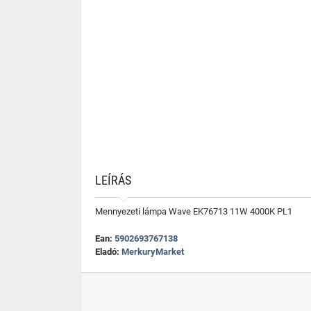
LEÍRÁS
Mennyezeti lámpa Wave EK76713 11W 4000K PL1
Ean:
5902693767138
Eladó:
MerkuryMarket