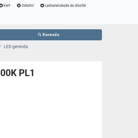
Kert
Ostatní
Lakberendezés és díszíté
Keresés
LED gerenda
000K PL1