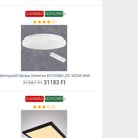
ÚJDONSÁG
KEDVEZMÉNY
Mennyezeti lámpa Universe EK75388 LED 50CM 36W
31183 Ft
31567 Ft
ÚJDONSÁG
KEDVEZMÉNY