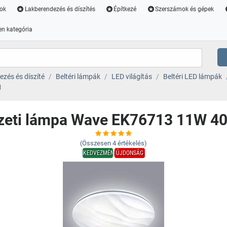
ok
Lakberendezés és díszítés
Építkezé
Szerszámok és gépek
n kategória
zés és díszíté
Beltéri lámpák
LED világítás
Beltéri LED lámpák
1
eti lámpa Wave EK76713 11W 4
(Összesen
4
értékelés)
KEDVEZMÉNY
ÚJDONSÁG