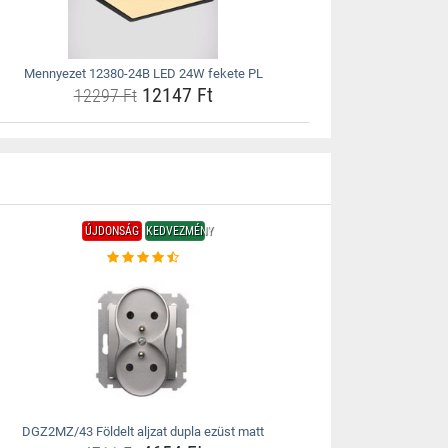
Mennyezet 12380-24B LED 24W fekete PL
12147 Ft
12297 Ft
ÚJDONSÁG
KEDVEZMÉNY
DGZ2MZ/43 Földelt aljzat dupla ezüst matt