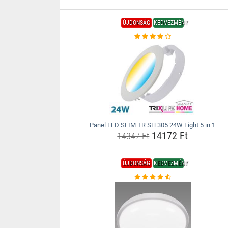
ÚJDONSÁG
KEDVEZMÉNY
Panel LED SLIM TR SH 305 24W Light 5 in 1
14172 Ft
14347 Ft
ÚJDONSÁG
KEDVEZMÉNY