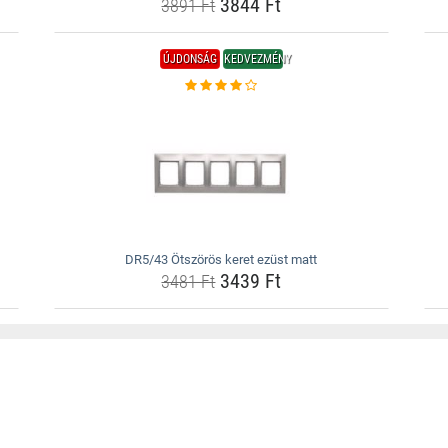
3844 Ft
3891 Ft
ÚJDONSÁG
KEDVEZMÉNY
DR5/43 Ötszörös keret ezüst matt
3439 Ft
3481 Ft