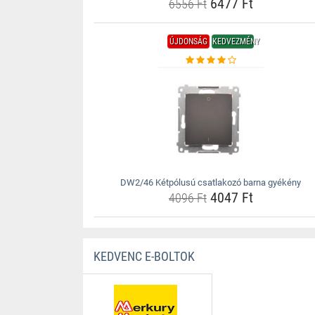
6477 Ft
6556 Ft
ÚJDONSÁG
KEDVEZMÉNY
DW2/46 Kétpólusú csatlakozó barna gyékény
4047 Ft
4096 Ft
KEDVENC E-BOLTOK