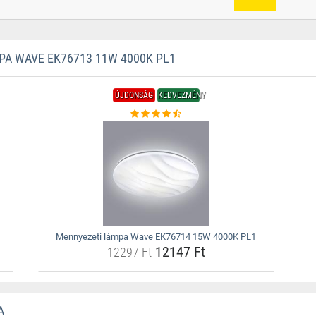
A WAVE EK76713 11W 4000K PL1
ÚJDONSÁG
KEDVEZMÉNY
Mennyezeti lámpa Wave EK76714 15W 4000K PL1
12147 Ft
12297 Ft
A