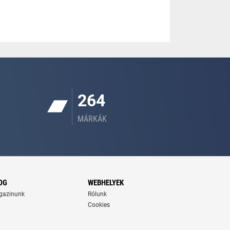
264
MÁRKÁK
OG
WEBHELYEK
gazinunk
Rólunk
Cookies