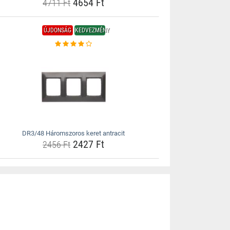
4654 Ft
4711 Ft
ÚJDONSÁG
KEDVEZMÉNY
DR3/48 Háromszoros keret antracit
2427 Ft
2456 Ft