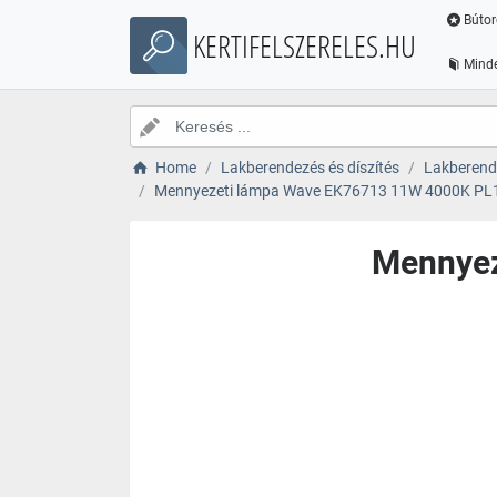
Bútor
KERTIFELSZERELES.HU
Minde
Home
Lakberendezés és díszítés
Lakberende
Mennyezeti lámpa Wave EK76713 11W 4000K PL
Mennyez