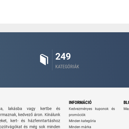
249
KATEGÓRIÁK
INFORMÁCIÓ
BL
zba, lakásba vagy kertbe és
Kedvezményes kuponok és
Ma
ármaznak, kedvező áron. Kínálunk
promóciók
seket, kert- és házfenntartáshoz
Minden kategória
 bozótvágókat és még sok minden
Minden márka