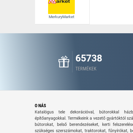
MerkuryMarket
65738
TERMÉKEK
O NÁS
Katalógus tele dekorációval, bútorokkal há
építőanyagokkal. Termékeink a vezető gyártóktól sz
bútorokat, belső berendezéseket, kerti felszerelé
szükséges szerszámokat, traktorokat, fűnyírókat,