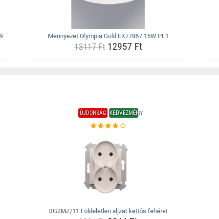
9
Mennyezet Olympia Gold EK77867 15W PL1
12957 Ft
13117 Ft
ÚJDONSÁG
KEDVEZMÉNY
DG2MZ/11 Földeletlen aljzat kettős fehéret