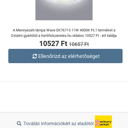
A Mennyezeti lámpa Wave EK76713 11W 4000K PL1 terméket a
Ostatní gyártótól a Kertifelszereles.hu oldalon 10527 Ft - ért találja.
10527 Ft
10657 Ft
Ellenőrizd az elérhetőséget
További információkért az eladótól