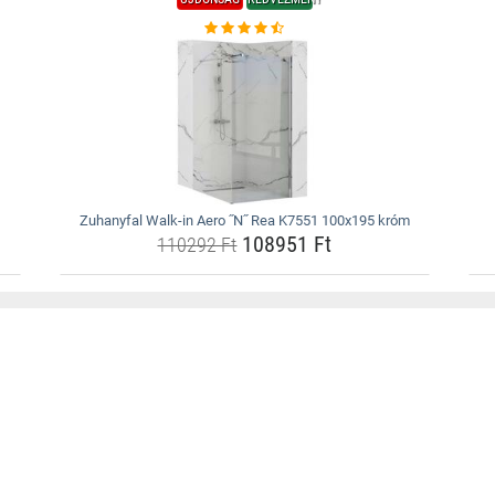
Zuhanyfal Walk-in Aero ˝N˝ Rea K7551 100x195 króm
108951 Ft
110292 Ft