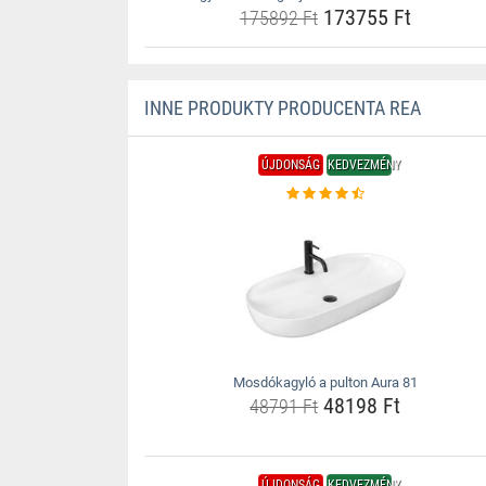
173755 Ft
175892 Ft
INNE PRODUKTY PRODUCENTA REA
ÚJDONSÁG
KEDVEZMÉNY
Mosdókagyló a pulton Aura 81
48198 Ft
48791 Ft
ÚJDONSÁG
KEDVEZMÉNY