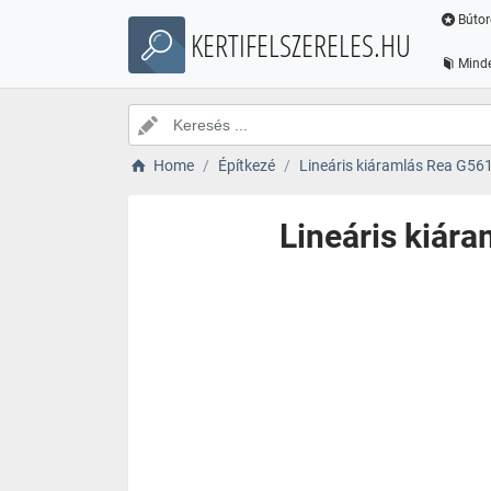
Bútor
KERTIFELSZERELES.HU
Minde
Home
Építkezé
Lineáris kiáramlás Rea G56
Lineáris kiár