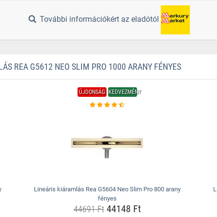
További információkért az eladótól
ÁS REA G5612 NEO SLIM PRO 1000 ARANY FÉNYES
ÚJDONSÁG
KEDVEZMÉNY
y
Lineáris kiáramlás Rea G5604 Neo Slim Pro 800 arany
L
fényes
44148 Ft
44691 Ft