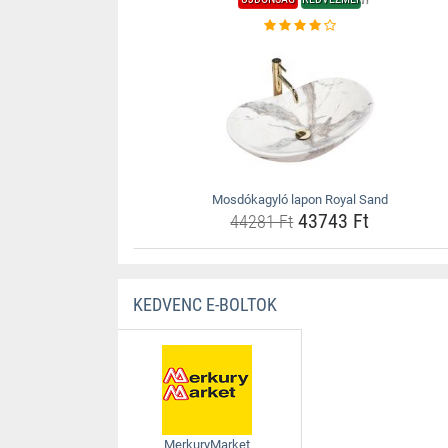
Mosdókagyló lapon Royal Sand
43743 Ft
44281 Ft
KEDVENC E-BOLTOK
MerkuryMarket