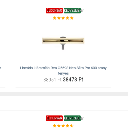
ÚJDONSÁG
KEDVEZMÉNY
y
Lineáris kiáramlás Rea G5698 Neo Slim Pro 600 arany
fényes
38478 Ft
38951 Ft
ÚJDONSÁG
KEDVEZMÉNY