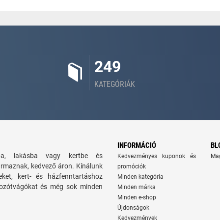
249
KATEGÓRIÁK
INFORMÁCIÓ
BL
zba, lakásba vagy kertbe és
Kedvezményes kuponok és
Ma
ármaznak, kedvező áron. Kínálunk
promóciók
seket, kert- és házfenntartáshoz
Minden kategória
 bozótvágókat és még sok minden
Minden márka
Minden e-shop
Újdonságok
Kedvezmények