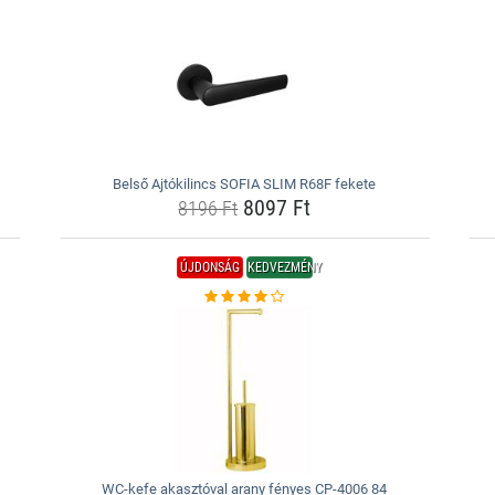
Belső Ajtókilincs SOFIA SLIM R68F fekete
8097 Ft
8196 Ft
ÚJDONSÁG
KEDVEZMÉNY
WC-kefe akasztóval arany fényes CP-4006 84