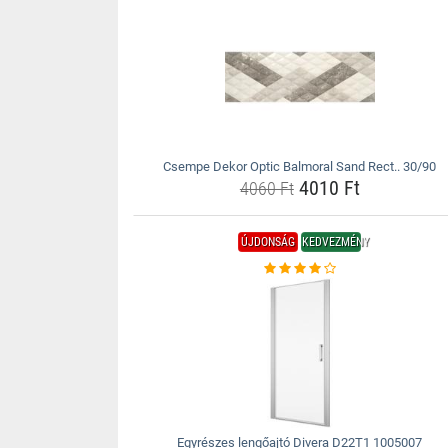
Csempe Dekor Optic Balmoral Sand Rect.. 30/90
4010 Ft
4060 Ft
ÚJDONSÁG
KEDVEZMÉNY
Egyrészes lengőajtó Divera D22T1 1005007