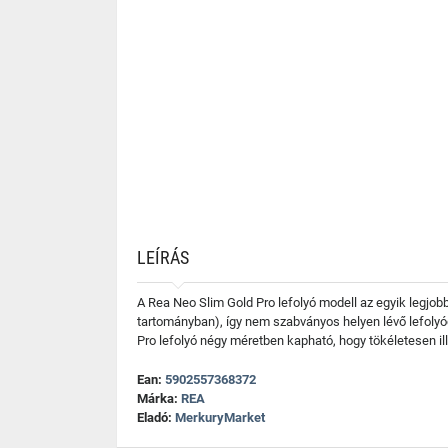
LEÍRÁS
A Rea Neo Slim Gold Pro lefolyó modell az egyik legjob
tartományban), így nem szabványos helyen lévő lefolyócs
Pro lefolyó négy méretben kapható, hogy tökéletesen il
Ean:
5902557368372
Márka:
REA
Eladó:
MerkuryMarket