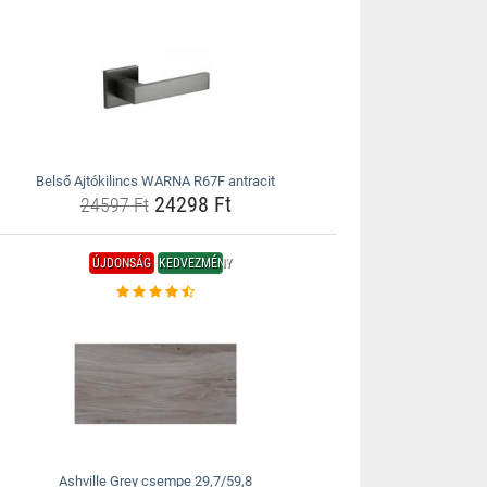
Belső Ajtókilincs WARNA R67F antracit
24298 Ft
24597 Ft
ÚJDONSÁG
KEDVEZMÉNY
Ashville Grey csempe 29,7/59,8