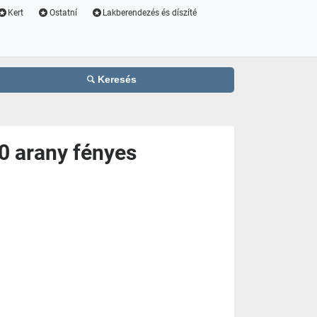
Kert
Ostatní
Lakberendezés és díszíté
Keresés
0 arany fényes