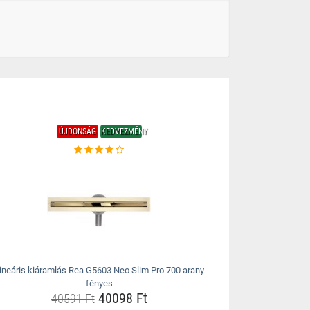
ÚJDONSÁG
KEDVEZMÉNY
ineáris kiáramlás Rea G5603 Neo Slim Pro 700 arany
fényes
40098 Ft
40591 Ft