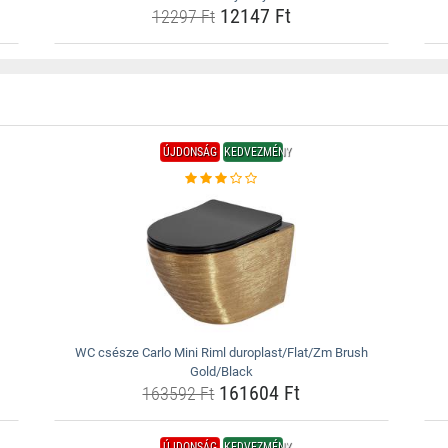
12147 Ft
12297 Ft
ÚJDONSÁG
KEDVEZMÉNY
WC csésze Carlo Mini Riml duroplast/Flat/Zm Brush
Gold/Black
161604 Ft
163592 Ft
ÚJDONSÁG
KEDVEZMÉNY