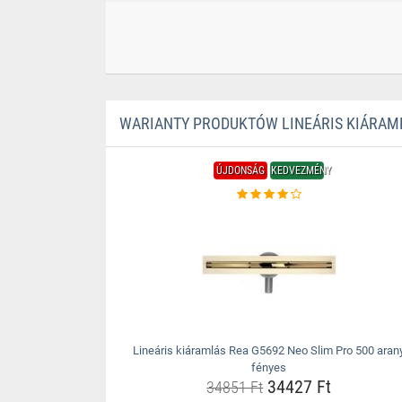
WARIANTY PRODUKTÓW LINEÁRIS KIÁRAML
ÚJDONSÁG
KEDVEZMÉNY
Lineáris kiáramlás Rea G5692 Neo Slim Pro 500 aran
fényes
34427 Ft
34851 Ft