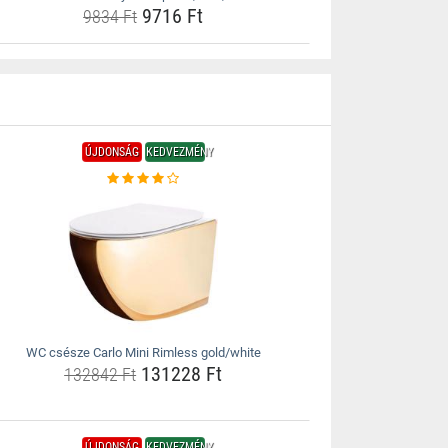
9716 Ft
9834 Ft
ÚJDONSÁG
KEDVEZMÉNY
WC csésze Carlo Mini Rimless gold/white
131228 Ft
132842 Ft
ÚJDONSÁG
KEDVEZMÉNY