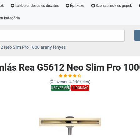
ok
Lakberendezés és díszítés
Építkezé
Szerszámok és gépek
n kategória
12 Neo Slim Pro 1000 arany fényes
amlás Rea G5612 Neo Slim Pro 100
(Összesen
4
értékelés)
KEDVEZMÉNY
ÚJDONSÁG