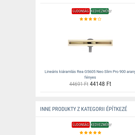
ÚJDONSÁG
KEDVEZMÉNY
Lineáris kiáramlás Rea G5605 Neo Slim Pro 900 aran
fényes
44148 Ft
44691 Ft
INNE PRODUKTY Z KATEGORII ÉPÍTKEZÉ
ÚJDONSÁG
KEDVEZMÉNY