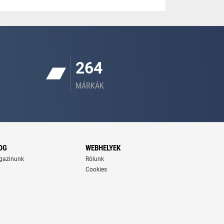
264
MÁRKÁK
OG
WEBHELYEK
gazinunk
Rólunk
Cookies