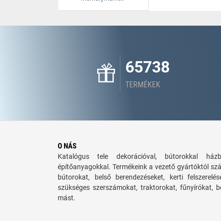
65738
TERMÉKEK
O NÁS
Katalógus tele dekorációval, bútorokkal há
építőanyagokkal. Termékeink a vezető gyártóktól sz
bútorokat, belső berendezéseket, kerti felszerelé
szükséges szerszámokat, traktorokat, fűnyírókat,
mást.