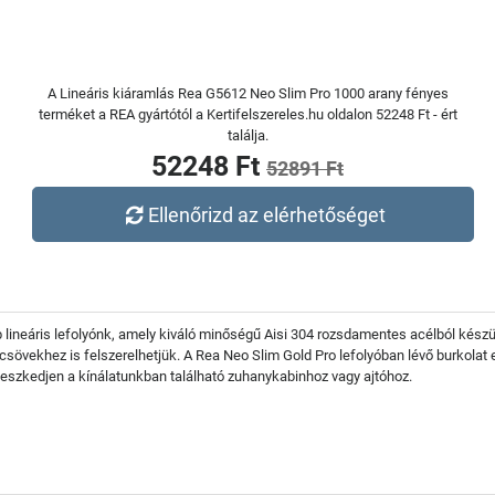
A Lineáris kiáramlás Rea G5612 Neo Slim Pro 1000 arany fényes
terméket a REA gyártótól a Kertifelszereles.hu oldalon 52248 Ft - ért
találja.
52248 Ft
52891 Ft
Ellenőrizd az elérhetőséget
b lineáris lefolyónk, amely kiváló minőségű Aisi 304 rozsdamentes acélból készül
övekhez is felszerelhetjük. A Rea Neo Slim Gold Pro lefolyóban lévő burkolat eg
leszkedjen a kínálatunkban található zuhanykabinhoz vagy ajtóhoz.