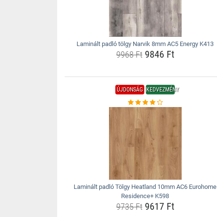
Laminált padló tölgy Narvik 8mm AC5 Energy K413
9846 Ft
9968 Ft
ÚJDONSÁG
KEDVEZMÉNY
Laminált padló Tölgy Heatland 10mm AC6 Eurohome
Residence+ K598
9617 Ft
9735 Ft