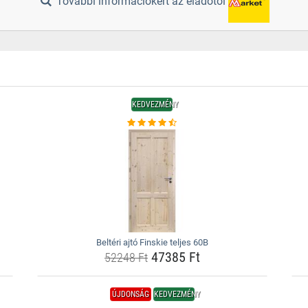
További információkért az eladótól
KEDVEZMÉNY
Beltéri ajtó Finskie teljes 60B
47385 Ft
52248 Ft
ÚJDONSÁG
KEDVEZMÉNY