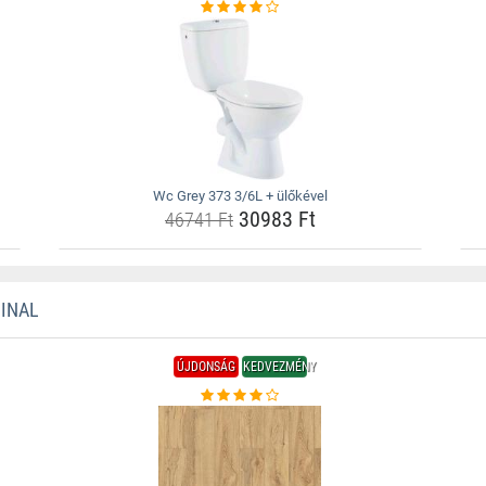
Wc Grey 373 3/6L + ülőkével
30983 Ft
46741 Ft
INAL
ÚJDONSÁG
KEDVEZMÉNY