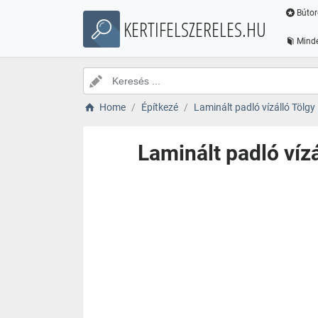
Bútor
KERTIFELSZERELES.HU
Minde
Home
Építkezé
Laminált padló vízálló Töl
Laminált padló ví