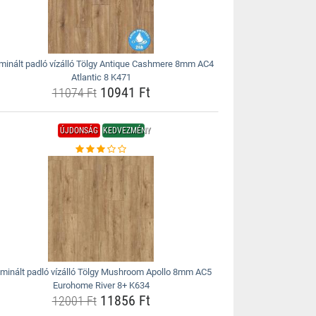
minált padló vízálló Tölgy Antique Cashmere 8mm AC4
Atlantic 8 K471
10941 Ft
11074 Ft
ÚJDONSÁG
KEDVEZMÉNY
minált padló vízálló Tölgy Mushroom Apollo 8mm AC5
Eurohome River 8+ K634
11856 Ft
12001 Ft