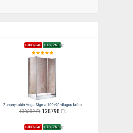
ÚJDONSÁG
KEDVEZMÉNY
Zuhanykabin Vega-Sigma 100x90 világos króm
128798 Ft
130382 Ft
ÚJDONSÁG
KEDVEZMÉNY