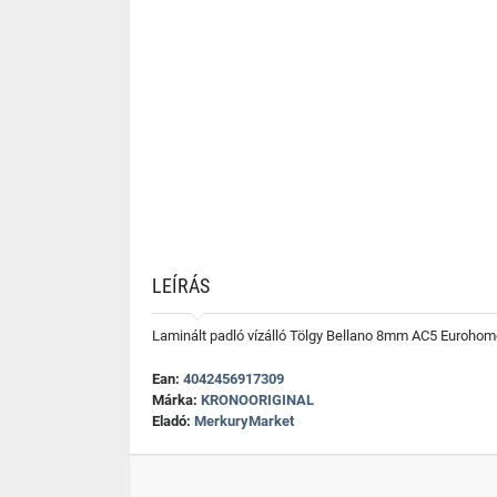
LEÍRÁS
Laminált padló vízálló Tölgy Bellano 8mm AC5 Eurohom
Ean:
4042456917309
Márka:
KRONOORIGINAL
Eladó:
MerkuryMarket