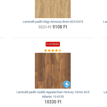
Laminált padló tölgy Armoury 8mm AC4 K419
La
9108 Ft
9221 Ft
ÚJDONSÁG
Laminált padló vízálló Appalachian Hickory 10mm AC5
La
Atlantic 10 8155
10330 Ft