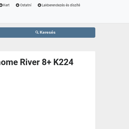
Kert
Ostatní
Lakberendezés és díszíté
Keresés
home River 8+ K224