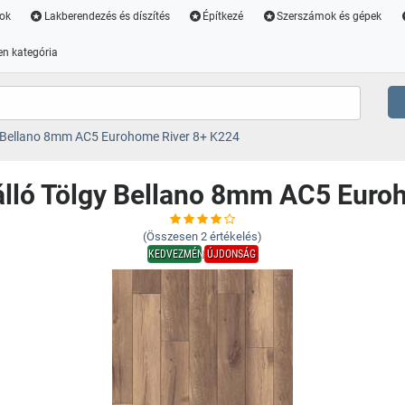
ok
Lakberendezés és díszítés
Építkezé
Szerszámok és gépek
n kategória
gy Bellano 8mm AC5 Eurohome River 8+ K224
zálló Tölgy Bellano 8mm AC5 Euro
(Összesen
2
értékelés)
KEDVEZMÉNY
ÚJDONSÁG