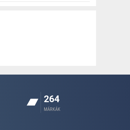
264
MÁRKÁK