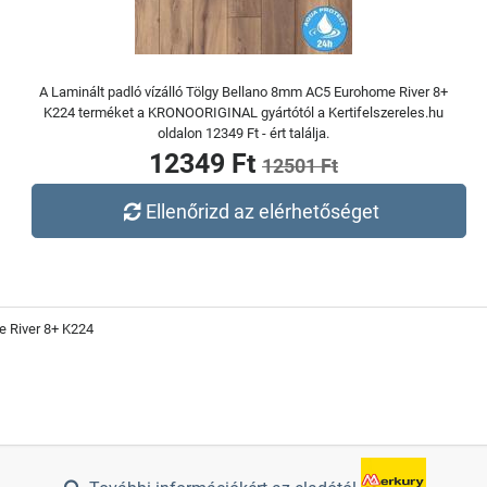
A Laminált padló vízálló Tölgy Bellano 8mm AC5 Eurohome River 8+
K224 terméket a KRONOORIGINAL gyártótól a Kertifelszereles.hu
oldalon 12349 Ft - ért találja.
12349 Ft
12501 Ft
Ellenőrizd az elérhetőséget
e River 8+ K224