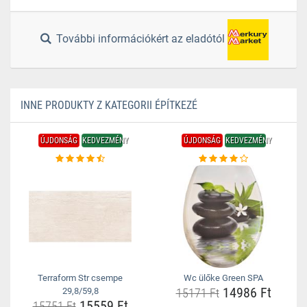
További információkért az eladótól
INNE PRODUKTY Z KATEGORII ÉPÍTKEZÉ
ÚJDONSÁG
KEDVEZMÉNY
ÚJDONSÁG
KEDVEZMÉNY
Terraform Str csempe
Wc ülőke Green SPA
14986 Ft
29,8/59,8
15171 Ft
15559 Ft
15751 Ft