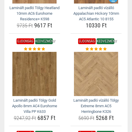
Laminált padló Tölgy Heatland
Laminált padló vízálló
10mm AC6 Eurohome
Appalachian Hickory 10mm
Residence+ K598
AC5 Atlantic 10 8155
9617 Ft
10330 Ft
9735 Ft
ÚJDONSÁG
KEDVEZMÉNY
ÚJDONSÁG
KEDVEZMÉNY
Laminált padló Tölgy Gold
Laminált padló vízálló Tölgy
Apollo 8mm AC4 Eurohome
Extreme 8mm AC5
Villa PP K633
Herringbone K326
6857 Ft
5268 Ft
9247,92 Ft
5690 Ft