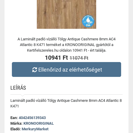
A Laminált padló vízálló Tölgy Antique Cashmere 8mm AC4
Atlantic 8 K471 terméket a KRONOORIGINAL gyártótól a
Kertifelszereles.hu oldalon 10941 Ft - ért találja.
10941 Ft
11074 Ft
Ellenőrizd az elérhetőséget
LEÍRÁS
Laminált padló vízálló Tölgy Antique Cashmere 8mm AC4 Atlantic 8
K471
Ean:
4042456139343
Márka:
KRONOORIGINAL
Eladó:
MerkuryMarket