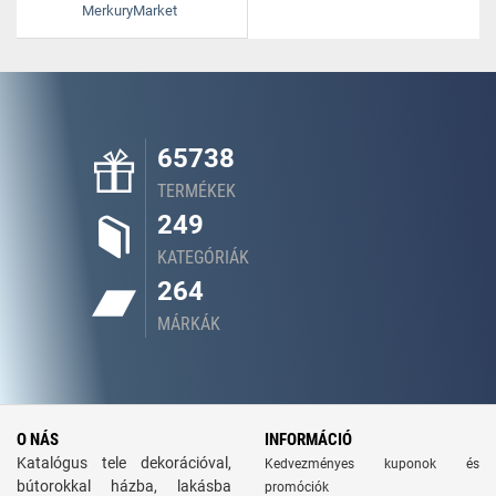
MerkuryMarket
65738
TERMÉKEK
249
KATEGÓRIÁK
264
MÁRKÁK
O NÁS
INFORMÁCIÓ
Katalógus tele dekorációval,
Kedvezményes kuponok és
bútorokkal házba, lakásba
promóciók