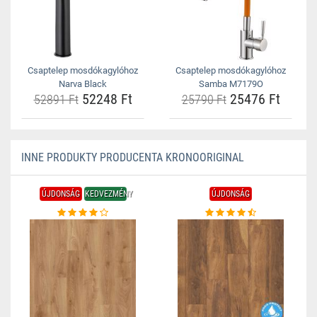
Csaptelep mosdókagylóhoz
Csaptelep mosdókagylóhoz
Narva Black
Samba M7179O
52248 Ft
25476 Ft
52891 Ft
25790 Ft
INNE PRODUKTY PRODUCENTA KRONOORIGINAL
ÚJDONSÁG
KEDVEZMÉNY
ÚJDONSÁG