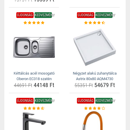
ÚJDONSÁG
KEDVEZMÉNY
ÚJDONSÁG
KEDVEZMÉNY
Kéttálcás acél mosogató
Négyzet alakú zuhanytálca
Oberon EC318 szatén
Astrix 80x80 AQM4730
44148 Ft
54679 Ft
44691 Ft
55351 Ft
ÚJDONSÁG
KEDVEZMÉNY
ÚJDONSÁG
KEDVEZMÉNY