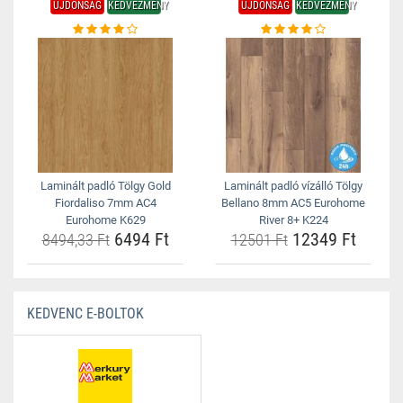
ÚJDONSÁG
KEDVEZMÉNY
ÚJDONSÁG
KEDVEZMÉNY
Laminált padló Tölgy Gold
Laminált padló vízálló Tölgy
Fiordaliso 7mm AC4
Bellano 8mm AC5 Eurohome
Eurohome K629
River 8+ K224
6494 Ft
12349 Ft
8494,33 Ft
12501 Ft
KEDVENC E-BOLTOK