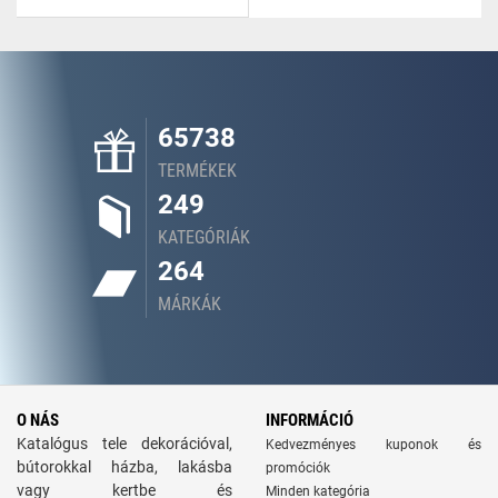
65738
TERMÉKEK
249
KATEGÓRIÁK
264
MÁRKÁK
O NÁS
INFORMÁCIÓ
Katalógus tele dekorációval,
Kedvezményes kuponok és
bútorokkal házba, lakásba
promóciók
vagy kertbe és
Minden kategória