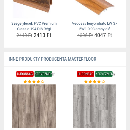
Szegélylécek PVC Premium
Védősáv lenyomható LW 37
Classic 194 Dió Régi
5W1 0,93 arany dió
2410 Ft
4047 Ft
2440 Ft
4096 Ft
INNE PRODUKTY PRODUCENTA MASTERFLOOR
ÚJDONSÁG
KEDVEZMÉNY
ÚJDONSÁG
KEDVEZMÉNY