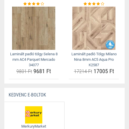
Laminált padló tölgy Selena 8
Laminált padló Tölgy Milano
mm AC4 Parquet Mercado
Nina 8mm AC5 Aqua Pro
34077
K2587
9681 Ft
17005 Ft
9801 Ft
17214 Ft
KEDVENC E-BOLTOK
MerkuryMarket