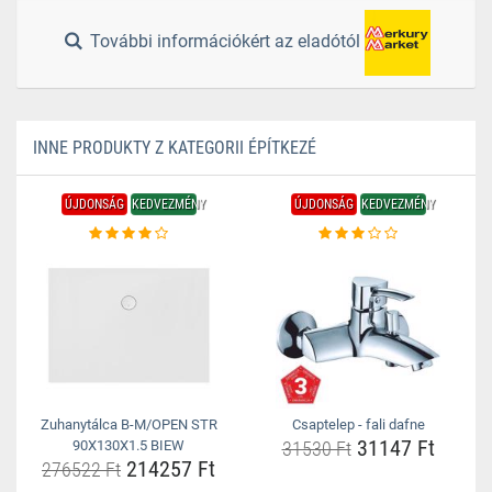
További információkért az eladótól
INNE PRODUKTY Z KATEGORII ÉPÍTKEZÉ
ÚJDONSÁG
KEDVEZMÉNY
ÚJDONSÁG
KEDVEZMÉNY
Zuhanytálca B-M/OPEN STR
Csaptelep - fali dafne
31147 Ft
90X130X1.5 BIEW
31530 Ft
214257 Ft
276522 Ft