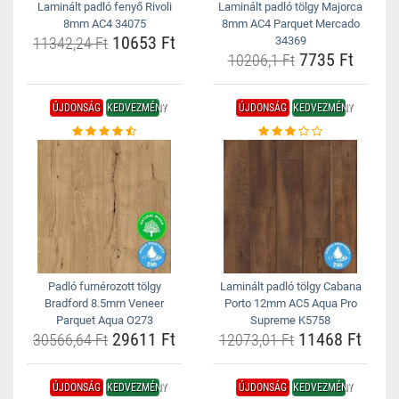
Laminált padló fenyő Rivoli
Laminált padló tölgy Majorca
8mm AC4 34075
8mm AC4 Parquet Mercado
10653 Ft
11342,24 Ft
34369
7735 Ft
10206,1 Ft
ÚJDONSÁG
KEDVEZMÉNY
ÚJDONSÁG
KEDVEZMÉNY
Padló furnérozott tölgy
Laminált padló tölgy Cabana
Bradford 8.5mm Veneer
Porto 12mm AC5 Aqua Pro
Parquet Aqua O273
Supreme K5758
29611 Ft
11468 Ft
30566,64 Ft
12073,01 Ft
ÚJDONSÁG
KEDVEZMÉNY
ÚJDONSÁG
KEDVEZMÉNY