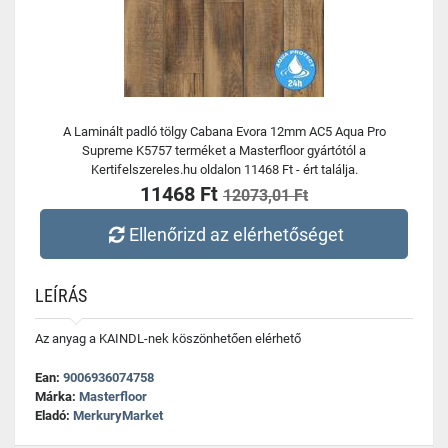
A Laminált padló tölgy Cabana Evora 12mm AC5 Aqua Pro
Supreme K5757 terméket a Masterfloor gyártótól a
Kertifelszereles.hu oldalon 11468 Ft - ért találja.
11468 Ft
12073,01 Ft
Ellenőrizd az elérhetőséget
LEÍRÁS
Az anyag a KAINDL-nek köszönhetően elérhető
Ean:
9006936074758
Márka:
Masterfloor
Eladó:
MerkuryMarket