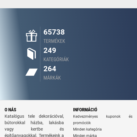
65738
TERMÉKEK
249
KATEGÓRIÁK
264
MÁRKÁK
O NÁS
INFORMÁCIÓ
Katalógus tele dekorációval,
Kedvezményes kuponok és
bútorokkal házba, lakásba
promóciók
vagy kertbe és
Minden kategória
építőanyagokkal. Termékeink a
Minden márka