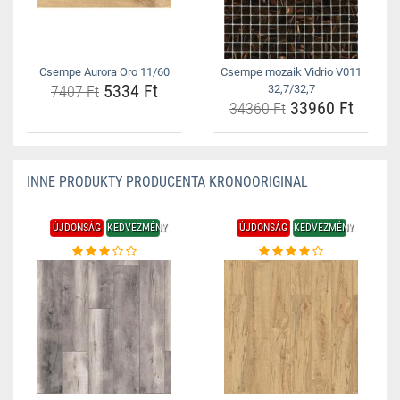
Csempe Aurora Oro 11/60
Csempe mozaik Vidrio V011
5334 Ft
7407 Ft
32,7/32,7
33960 Ft
34360 Ft
INNE PRODUKTY PRODUCENTA KRONOORIGINAL
ÚJDONSÁG
KEDVEZMÉNY
ÚJDONSÁG
KEDVEZMÉNY