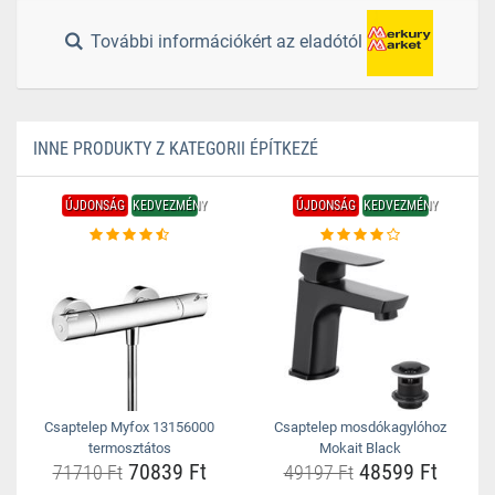
További információkért az eladótól
INNE PRODUKTY Z KATEGORII ÉPÍTKEZÉ
ÚJDONSÁG
KEDVEZMÉNY
ÚJDONSÁG
KEDVEZMÉNY
Csaptelep Myfox 13156000
Csaptelep mosdókagylóhoz
termosztátos
Mokait Black
70839 Ft
48599 Ft
71710 Ft
49197 Ft