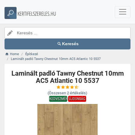
KERTIFELSZERELES.HU
Keresés
Home
Építkezé
Laminált padló Tawny Chestnut 10mm AC5 Atlantic 10 5537
Laminált padló Tawny Chestnut 10mm
AC5 Atlantic 10 5537
(Összesen
2
értékelés)
KEDVEZMÉNY
ÚJDONSÁG