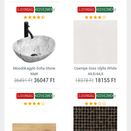
ÚJDONSÁG
KEDVEZMÉNY
ÚJDONSÁG
KEDVEZMÉNY
Mosdókagyló Sofia Stone
Csempe Gres Idylla White
Matt
44,8/44,8
36047 Ft
18155 Ft
36491 Ft
18378 Ft
ÚJDONSÁG
KEDVEZMÉNY
ÚJDONSÁG
KEDVEZMÉNY