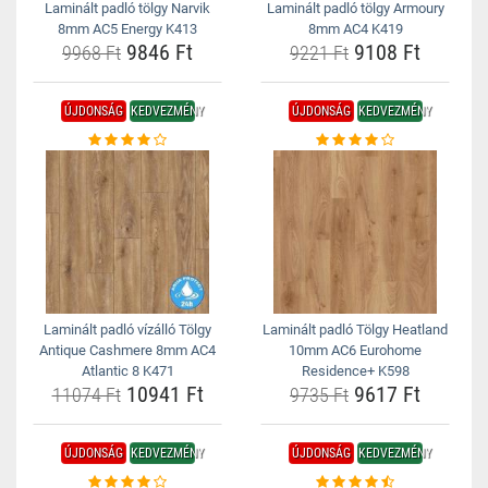
Laminált padló tölgy Narvik
Laminált padló tölgy Armoury
8mm AC5 Energy K413
8mm AC4 K419
9846 Ft
9108 Ft
9968 Ft
9221 Ft
ÚJDONSÁG
KEDVEZMÉNY
ÚJDONSÁG
KEDVEZMÉNY
Laminált padló vízálló Tölgy
Laminált padló Tölgy Heatland
Antique Cashmere 8mm AC4
10mm AC6 Eurohome
Atlantic 8 K471
Residence+ K598
10941 Ft
9617 Ft
11074 Ft
9735 Ft
ÚJDONSÁG
KEDVEZMÉNY
ÚJDONSÁG
KEDVEZMÉNY