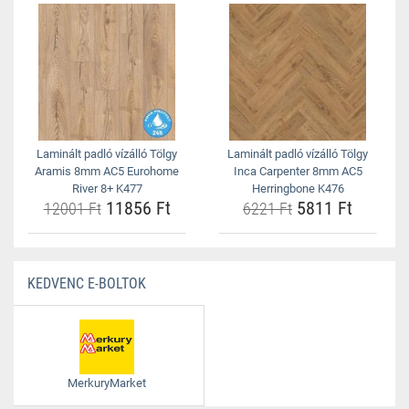
Laminált padló vízálló Tölgy
Laminált padló vízálló Tölgy
Aramis 8mm AC5 Eurohome
Inca Carpenter 8mm AC5
River 8+ K477
Herringbone K476
11856 Ft
5811 Ft
12001 Ft
6221 Ft
KEDVENC E-BOLTOK
MerkuryMarket