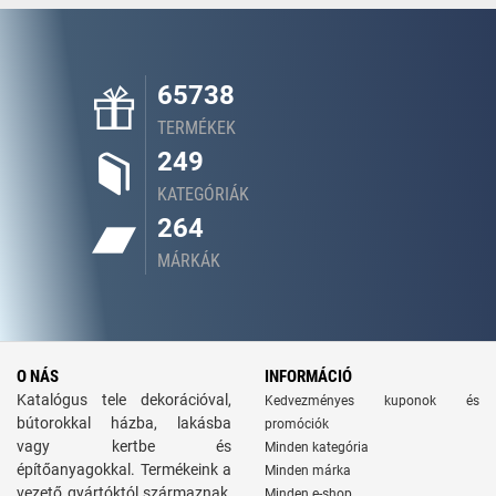
65738
TERMÉKEK
249
KATEGÓRIÁK
264
MÁRKÁK
O NÁS
INFORMÁCIÓ
Katalógus tele dekorációval,
Kedvezményes kuponok és
bútorokkal házba, lakásba
promóciók
vagy kertbe és
Minden kategória
építőanyagokkal. Termékeink a
Minden márka
vezető gyártóktól származnak,
Minden e-shop