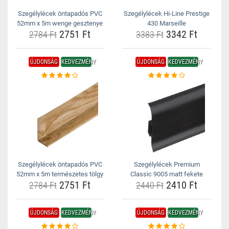
Szegélylécek öntapadós PVC
Szegélylécek Hi-Line Prestige
52mm x 5m wenge gesztenye
430 Marseille
2751 Ft
3342 Ft
2784 Ft
3383 Ft
ÚJDONSÁG
KEDVEZMÉNY
ÚJDONSÁG
KEDVEZMÉNY
Szegélylécek öntapadós PVC
Szegélylécek Premium
52mm x 5m természetes tölgy
Classic 9005 matt fekete
2751 Ft
2410 Ft
2784 Ft
2440 Ft
ÚJDONSÁG
KEDVEZMÉNY
ÚJDONSÁG
KEDVEZMÉNY