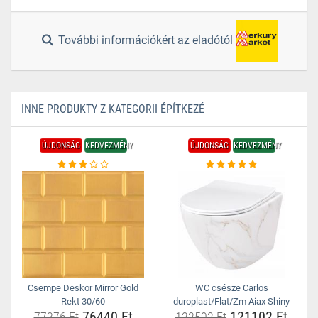
További információkért az eladótól
INNE PRODUKTY Z KATEGORII ÉPÍTKEZÉ
ÚJDONSÁG
KEDVEZMÉNY
ÚJDONSÁG
KEDVEZMÉNY
Csempe Deskor Mirror Gold
WC csésze Carlos
Rekt 30/60
duroplast/Flat/Zm Aiax Shiny
76440 Ft
121102 Ft
77376 Ft
122592 Ft