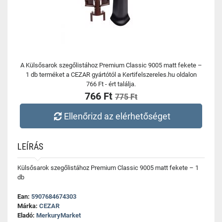
A Külsősarok szegőlistához Premium Classic 9005 matt fekete –
1 db terméket a CEZAR gyártótól a Kertifelszereles.hu oldalon
766 Ft - ért találja.
766 Ft
775 Ft
Ellenőrizd az elérhetőséget
LEÍRÁS
Külsősarok szegőlistához Premium Classic 9005 matt fekete – 1
db
Ean:
5907684674303
Márka:
CEZAR
Eladó:
MerkuryMarket