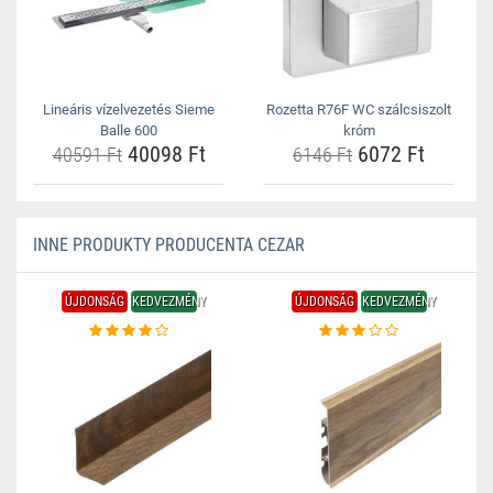
Lineáris vízelvezetés Sieme
Rozetta R76F WC szálcsiszolt
Balle 600
króm
40098 Ft
6072 Ft
40591 Ft
6146 Ft
INNE PRODUKTY PRODUCENTA CEZAR
ÚJDONSÁG
KEDVEZMÉNY
ÚJDONSÁG
KEDVEZMÉNY