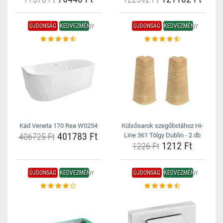
ÚJDONSÁG
KEDVEZMÉNY
ÚJDONSÁG
KEDVEZMÉNY
Kád Veneta 170 Rea W0254
Külsősarok szegőlistához Hi-
401783 Ft
406725 Ft
Line 361 Tölgy Dublin - 2 db
1212 Ft
1226 Ft
ÚJDONSÁG
KEDVEZMÉNY
ÚJDONSÁG
KEDVEZMÉNY