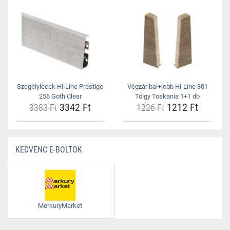
Szegélylécek Hi-Line Prestige
Végzár bal+jobb Hi-Line 301
256 Goth Clear
Tölgy Toskania 1+1 db
3342 Ft
1212 Ft
3383 Ft
1226 Ft
KEDVENC E-BOLTOK
MerkuryMarket