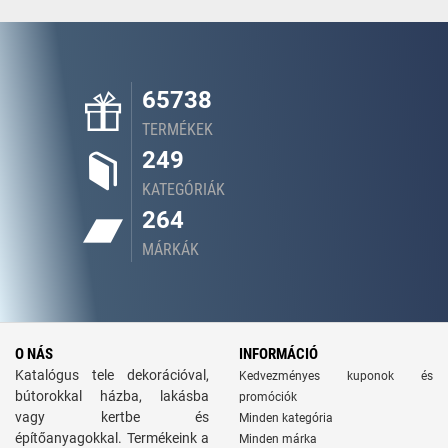
65738
TERMÉKEK
249
KATEGÓRIÁK
264
MÁRKÁK
O NÁS
INFORMÁCIÓ
Katalógus tele dekorációval,
Kedvezményes kuponok és
bútorokkal házba, lakásba
promóciók
vagy kertbe és
Minden kategória
építőanyagokkal. Termékeink a
Minden márka