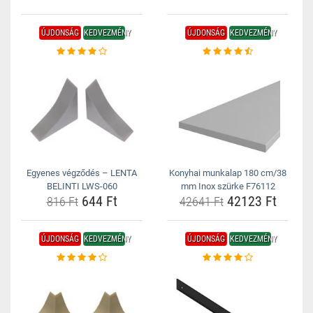
ÚJDONSÁG
KEDVEZMÉNY
ÚJDONSÁG
KEDVEZMÉNY
Egyenes végződés – LENTA
Konyhai munkalap 180 cm/38
BELINTI LWS-060
mm Inox szürke F76112
644 Ft
42123 Ft
816 Ft
42641 Ft
ÚJDONSÁG
KEDVEZMÉNY
ÚJDONSÁG
KEDVEZMÉNY