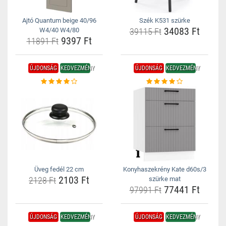
Ajtó Quantum beige 40/96
Szék K531 szürke
34083 Ft
W4/40 W4/80
39115 Ft
9397 Ft
11891 Ft
ÚJDONSÁG
KEDVEZMÉNY
ÚJDONSÁG
KEDVEZMÉNY
Üveg fedél 22 cm
Konyhaszekrény Kate d60s/3
2103 Ft
2128 Ft
szürke mat
77441 Ft
97991 Ft
ÚJDONSÁG
KEDVEZMÉNY
ÚJDONSÁG
KEDVEZMÉNY