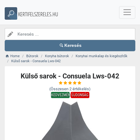
KERTIFELSZERELES.HU
Keresés
Home
Bútorok
Konyha bútorok
Konyhai munkalap és kiegészítők
Külső sarok - Consuela Lws-042
Külső sarok - Consuela Lws-042
(Összesen
2
értékelés)
KEDVEZMÉNY
ÚJDONSÁG