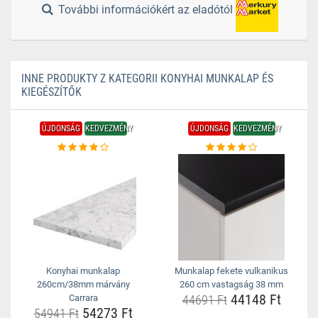
További információkért az eladótól
INNE PRODUKTY Z KATEGORII KONYHAI MUNKALAP ÉS
KIEGÉSZÍTŐK
ÚJDONSÁG
KEDVEZMÉNY
ÚJDONSÁG
KEDVEZMÉNY
Konyhai munkalap
Munkalap fekete vulkanikus
260cm/38mm márvány
260 cm vastagság 38 mm
44148 Ft
Carrara
44691 Ft
54273 Ft
54941 Ft