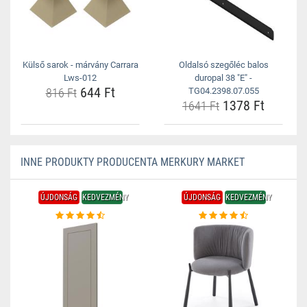
Külső sarok - márvány Carrara
Oldalsó szegőléc balos
Lws-012
duropal 38 "E" -
644 Ft
816 Ft
TG04.2398.07.055
1378 Ft
1641 Ft
INNE PRODUKTY PRODUCENTA MERKURY MARKET
ÚJDONSÁG
KEDVEZMÉNY
ÚJDONSÁG
KEDVEZMÉNY