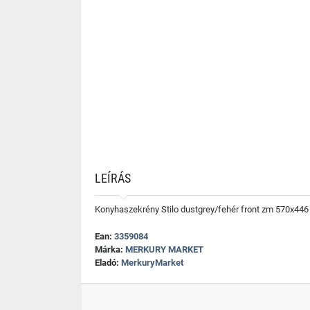
LEÍRÁS
Konyhaszekrény Stilo dustgrey/fehér front zm 570x446
Ean:
3359084
Márka:
MERKURY MARKET
Eladó:
MerkuryMarket