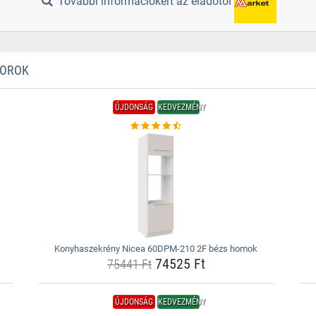
További információkért az eladótól
TOROK
ÚJDONSÁG
KEDVEZMÉNY
Konyhaszekrény Nicea 60DPM-210 2F bézs homok
74525 Ft
75441 Ft
ÚJDONSÁG
KEDVEZMÉNY