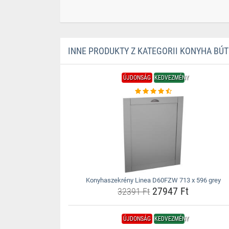
INNE PRODUKTY Z KATEGORII KONYHA BÚ
ÚJDONSÁG
KEDVEZMÉNY
Konyhaszekrény Linea D60FZW 713 x 596 grey
27947 Ft
32391 Ft
ÚJDONSÁG
KEDVEZMÉNY