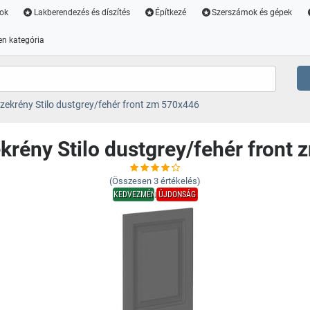
ok
Lakberendezés és díszítés
Építkezé
Szerszámok és gépek
n kategória
ekrény Stilo dustgrey/fehér front zm 570x446
rény Stilo dustgrey/fehér front
(Összesen
3
értékelés)
KEDVEZMÉNY
ÚJDONSÁG