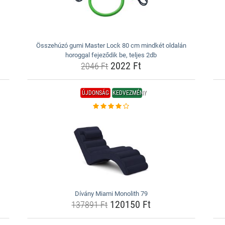
Összehúzó gumi Master Lock 80 cm mindkét oldalán
horoggal fejeződik be, teljes 2db
2022 Ft
2046 Ft
ÚJDONSÁG
KEDVEZMÉNY
Dívány Miami Monolith 79
120150 Ft
137891 Ft