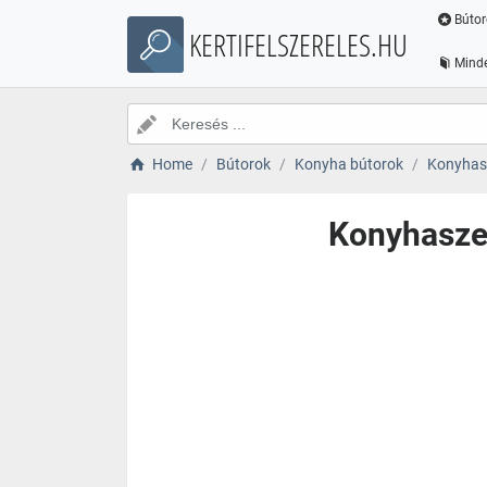
Bútor
KERTIFELSZERELES.HU
Minde
Home
Bútorok
Konyha bútorok
Konyhasz
Konyhaszek