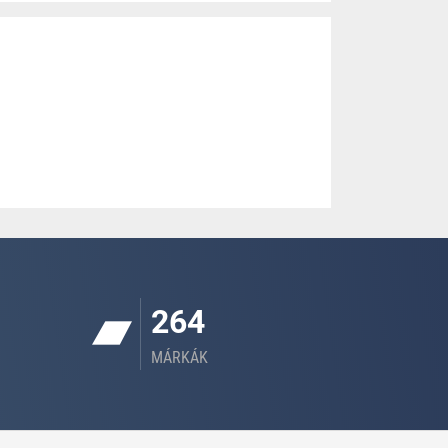
264
MÁRKÁK