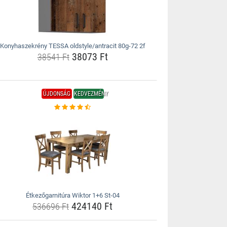
Konyhaszekrény TESSA oldstyle/antracit 80g-72 2f
38073 Ft
38541 Ft
ÚJDONSÁG
KEDVEZMÉNY
Étkezőgarnitúra Wiktor 1+6 St-04
424140 Ft
536696 Ft