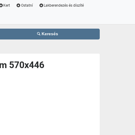
Kert
Ostatní
Lakberendezés és díszíté
Keresés
 zm 570x446