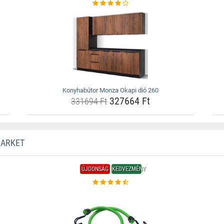
Konyhabútor Monza Okapi dió 260
327664 Ft
331694 Ft
MARKET
ÚJDONSÁG
KEDVEZMÉNY