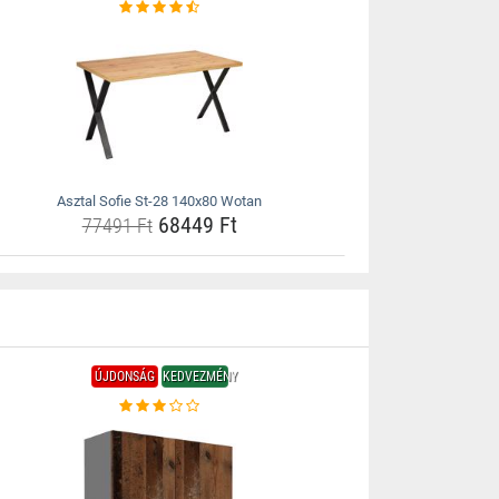
Asztal Sofie St-28 140x80 Wotan
68449 Ft
77491 Ft
ÚJDONSÁG
KEDVEZMÉNY