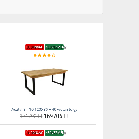
ÚJDONSÁG
KEDVEZMÉNY
Asztal ST-10 120X80 + 40 wotan tölgy
169705 Ft
171792 Ft
ÚJDONSÁG
KEDVEZMÉNY