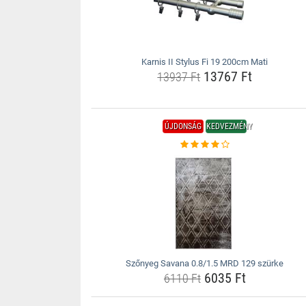
Karnis II Stylus Fi 19 200cm Mati
13767 Ft
13937 Ft
ÚJDONSÁG
KEDVEZMÉNY
Szőnyeg Savana 0.8/1.5 MRD 129 szürke
6035 Ft
6110 Ft