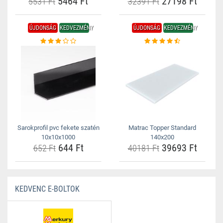
5464 Ft
27198 Ft
5531 Ft
32391 Ft
ÚJDONSÁG
KEDVEZMÉNY
ÚJDONSÁG
KEDVEZMÉNY
Sarokprofil pvc fekete szatén
Matrac Topper Standard
10x10x1000
140x200
644 Ft
39693 Ft
652 Ft
40181 Ft
KEDVENC E-BOLTOK