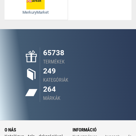
MerkuryMarket
65738
TERMÉKEK
249
KATEGÓRIÁK
264
MÁRKÁK
O NÁS
INFORMÁCIÓ