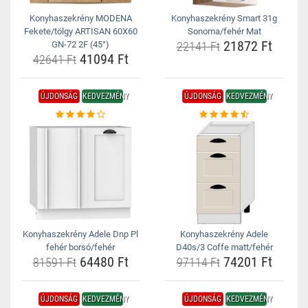
Konyhaszekrény MODENA
Konyhaszekrény Smart 31g
Fekete/tölgy ARTISAN 60X60
Sonoma/fehér Mat
21872 Ft
GN-72 2F (45°)
22141 Ft
41094 Ft
42641 Ft
ÚJDONSÁG
KEDVEZMÉNY
ÚJDONSÁG
KEDVEZMÉNY
Konyhaszekrény Adele Dnp Pl
Konyhaszekrény Adele
fehér borsó/fehér
D40s/3 Coffe matt/fehér
64480 Ft
74201 Ft
81591 Ft
97114 Ft
ÚJDONSÁG
KEDVEZMÉNY
ÚJDONSÁG
KEDVEZMÉNY