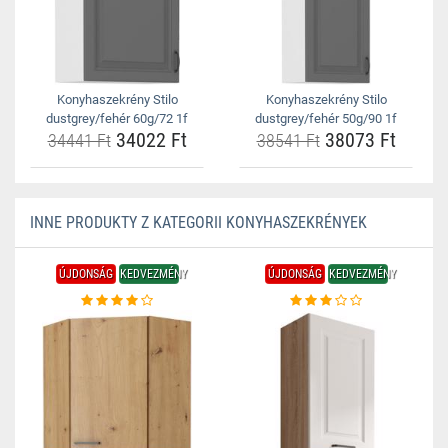
Konyhaszekrény Stilo
Konyhaszekrény Stilo
dustgrey/fehér 60g/72 1f
dustgrey/fehér 50g/90 1f
34022 Ft
38073 Ft
34441 Ft
38541 Ft
INNE PRODUKTY Z KATEGORII KONYHASZEKRÉNYEK
ÚJDONSÁG
KEDVEZMÉNY
ÚJDONSÁG
KEDVEZMÉNY