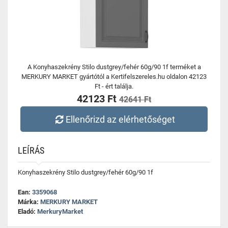
A Konyhaszekrény Stilo dustgrey/fehér 60g/90 1f terméket a
MERKURY MARKET gyártótól a Kertifelszereles.hu oldalon 42123
Ft - ért találja.
42123 Ft
42641 Ft
Ellenőrizd az elérhetőséget
LEÍRÁS
Konyhaszekrény Stilo dustgrey/fehér 60g/90 1f
Ean:
3359068
Márka:
MERKURY MARKET
Eladó:
MerkuryMarket