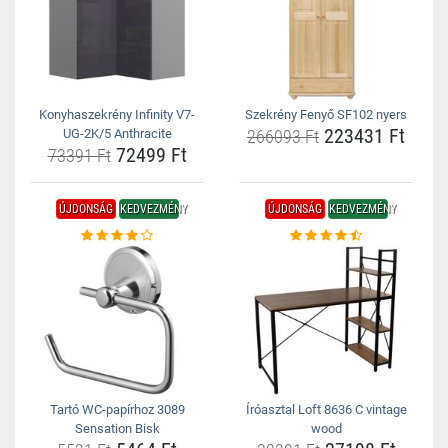
Konyhaszekrény Infinity V7-
Szekrény Fenyő SF102 nyers
223431 Ft
UG-2K/5 Anthracite
266093 Ft
72499 Ft
73391 Ft
ÚJDONSÁG
KEDVEZMÉNY
ÚJDONSÁG
KEDVEZMÉNY
Tartó WC-papírhoz 3089
Íróasztal Loft 8636 C vintage
Sensation Bisk
wood