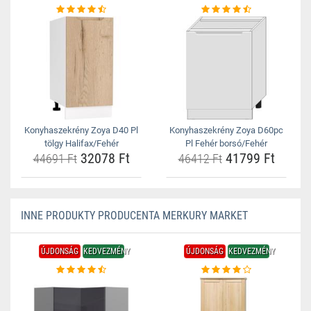
Konyhaszekrény Zoya D40 Pl
Konyhaszekrény Zoya D60pc
tölgy Halifax/Fehér
Pl Fehér borsó/Fehér
32078 Ft
41799 Ft
44691 Ft
46412 Ft
INNE PRODUKTY PRODUCENTA MERKURY MARKET
ÚJDONSÁG
KEDVEZMÉNY
ÚJDONSÁG
KEDVEZMÉNY