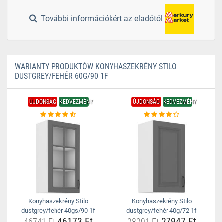
További információkért az eladótól
WARIANTY PRODUKTÓW KONYHASZEKRÉNY STILO
DUSTGREY/FEHÉR 60G/90 1F
ÚJDONSÁG
KEDVEZMÉNY
ÚJDONSÁG
KEDVEZMÉNY
Konyhaszekrény Stilo
Konyhaszekrény Stilo
dustgrey/fehér 40gs/90 1f
dustgrey/fehér 40g/72 1f
46173 Ft
27947 Ft
46741 Ft
28291 Ft