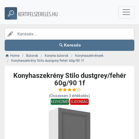
KERTIFELSZERELES.HU
Keresés
Home
Bútorok
Konyha bútorok
Konyhaszekrények
Konyhaszekrény Stilo dustgrey/fehér 60g/90 1f
Konyhaszekrény Stilo dustgrey/fehér
60g/90 1f
(Összesen
3
értékelés)
KEDVEZMÉNY
ÚJDONSÁG