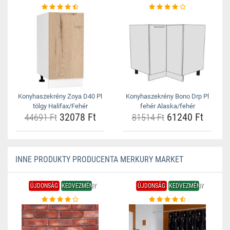
Konyhaszekrény Zoya D40 Pl
Konyhaszekrény Bono Drp Pl
tölgy Halifax/Fehér
fehér Alaska/fehér
32078 Ft
61240 Ft
44691 Ft
81514 Ft
INNE PRODUKTY PRODUCENTA MERKURY MARKET
ÚJDONSÁG
KEDVEZMÉNY
ÚJDONSÁG
KEDVEZMÉNY