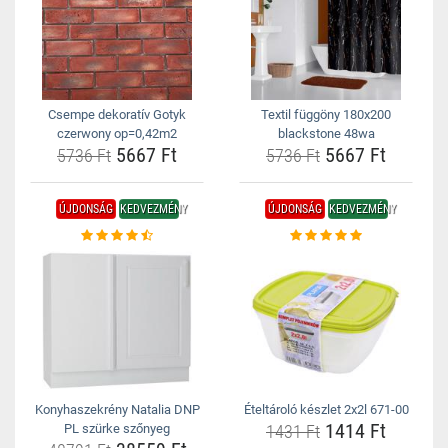
Csempe dekoratív Gotyk
Textil függöny 180x200
czerwony op=0,42m2
blackstone 48wa
5667 Ft
5667 Ft
5736 Ft
5736 Ft
ÚJDONSÁG
KEDVEZMÉNY
ÚJDONSÁG
KEDVEZMÉNY
Konyhaszekrény Natalia DNP
Ételtároló készlet 2x2l 671-00
1414 Ft
PL szürke szőnyeg
1431 Ft