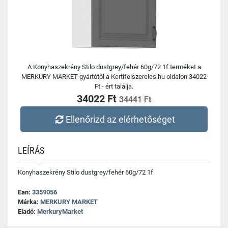
A Konyhaszekrény Stilo dustgrey/fehér 60g/72 1f terméket a
MERKURY MARKET gyártótól a Kertifelszereles.hu oldalon 34022
Ft - ért találja.
34022 Ft
34441 Ft
Ellenőrizd az elérhetőséget
LEÍRÁS
Konyhaszekrény Stilo dustgrey/fehér 60g/72 1f
Ean:
3359056
Márka:
MERKURY MARKET
Eladó:
MerkuryMarket