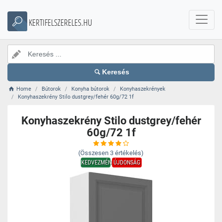
KERTIFELSZERELES.HU
Keresés
Home
Bútorok
Konyha bútorok
Konyhaszekrények
Konyhaszekrény Stilo dustgrey/fehér 60g/72 1f
Konyhaszekrény Stilo dustgrey/fehér
60g/72 1f
(Összesen
3
értékelés)
KEDVEZMÉNY
ÚJDONSÁG