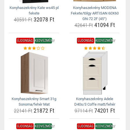
Konyhaszekrény Kate ws45 pl
Konyhaszekrény MODENA
fekete
Fekete/tölgy ARTISAN 60X60
32078 Ft
40591 Ft
GN-72 2F (45°)
41094 Ft
42641 Ft
ÚJDONSÁG
KEDVEZMÉNY
ÚJDONSÁG
KEDVEZMÉNY
Konyhaszekrény Smart 31g
Konyhaszekrény Adele
Sonoma/fehér Mat
D40s/3 Coffe matt/fehér
21872 Ft
74201 Ft
22141 Ft
97114 Ft
ÚJDONSÁG
KEDVEZMÉNY
ÚJDONSÁG
KEDVEZMÉNY