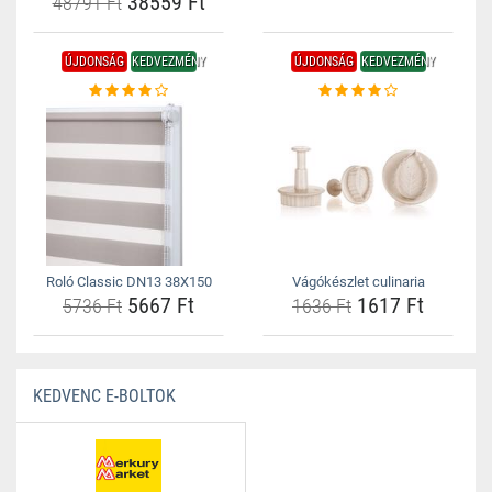
38559 Ft
48791 Ft
ÚJDONSÁG
KEDVEZMÉNY
ÚJDONSÁG
KEDVEZMÉNY
Roló Classic DN13 38X150
Vágókészlet culinaria
5667 Ft
1617 Ft
5736 Ft
1636 Ft
KEDVENC E-BOLTOK