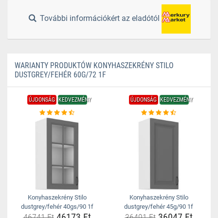
További információkért az eladótól
WARIANTY PRODUKTÓW KONYHASZEKRÉNY STILO
DUSTGREY/FEHÉR 60G/72 1F
ÚJDONSÁG
KEDVEZMÉNY
ÚJDONSÁG
KEDVEZMÉNY
Konyhaszekrény Stilo
Konyhaszekrény Stilo
dustgrey/fehér 40gs/90 1f
dustgrey/fehér 45g/90 1f
46173 Ft
36047 Ft
46741 Ft
36491 Ft