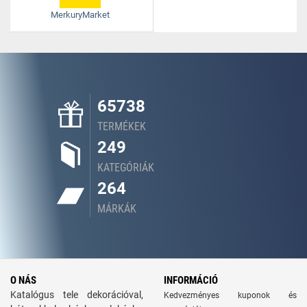
MerkuryMarket
65738
TERMÉKEK
249
KATEGÓRIÁK
264
MÁRKÁK
O NÁS
INFORMÁCIÓ
Katalógus tele dekorációval,
Kedvezményes kuponok és