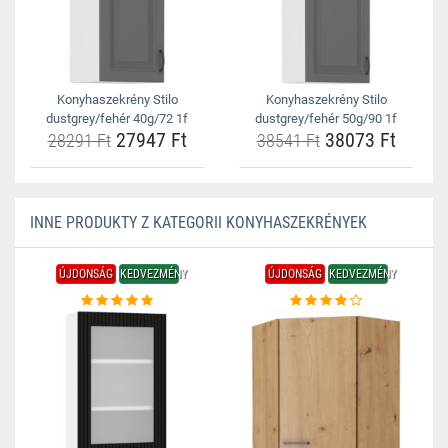
Konyhaszekrény Stilo
Konyhaszekrény Stilo
dustgrey/fehér 40g/72 1f
dustgrey/fehér 50g/90 1f
27947 Ft
38073 Ft
28291 Ft
38541 Ft
INNE PRODUKTY Z KATEGORII KONYHASZEKRÉNYEK
ÚJDONSÁG
KEDVEZMÉNY
ÚJDONSÁG
KEDVEZMÉNY