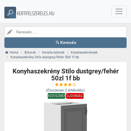
KERTIFELSZERELES.HU
Keresés
Home
Bútorok
Konyha bútorok
Konyhaszekrények
Konyhaszekrény Stilo dustgrey/fehér 50zl 1f bb
Konyhaszekrény Stilo dustgrey/fehér
50zl 1f bb
(Összesen
2
értékelés)
KEDVEZMÉNY
ÚJDONSÁG