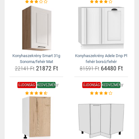
Konyhaszekrény Smart 31g
Konyhaszekrény Adele Dnp Pl
Sonoma/fehér Mat
fehér borsó/fehér
21872 Ft
64480 Ft
22141 Ft
81591 Ft
ÚJDONSÁG
KEDVEZMÉNY
ÚJDONSÁG
KEDVEZMÉNY