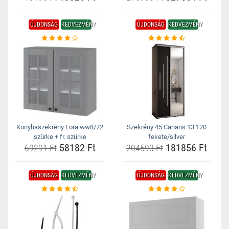
ÚJDONSÁG
KEDVEZMÉNY
ÚJDONSÁG
KEDVEZMÉNY
Konyhaszekrény Lora ww8/72
Szekrény 45 Canaris 13 120
szürke + fr. szürke
fekete/silver
58182 Ft
181856 Ft
69291 Ft
204593 Ft
ÚJDONSÁG
KEDVEZMÉNY
ÚJDONSÁG
KEDVEZMÉNY