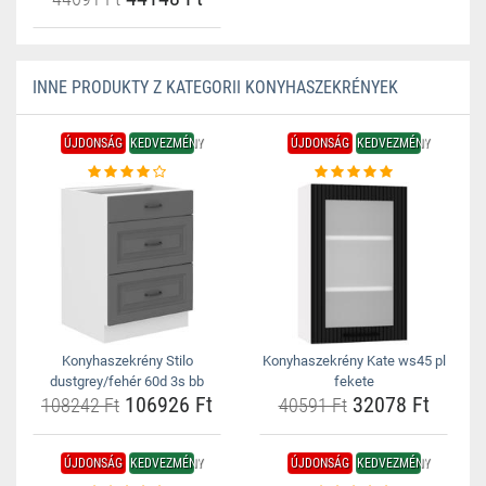
INNE PRODUKTY Z KATEGORII KONYHASZEKRÉNYEK
ÚJDONSÁG
KEDVEZMÉNY
ÚJDONSÁG
KEDVEZMÉNY
Konyhaszekrény Stilo
Konyhaszekrény Kate ws45 pl
dustgrey/fehér 60d 3s bb
fekete
106926 Ft
32078 Ft
108242 Ft
40591 Ft
ÚJDONSÁG
KEDVEZMÉNY
ÚJDONSÁG
KEDVEZMÉNY