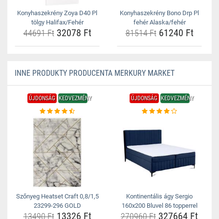
Konyhaszekrény Zoya D40 Pl
Konyhaszekrény Bono Drp Pl
tölgy Halifax/Fehér
fehér Alaska/fehér
32078 Ft
61240 Ft
44691 Ft
81514 Ft
INNE PRODUKTY PRODUCENTA MERKURY MARKET
ÚJDONSÁG
KEDVEZMÉNY
ÚJDONSÁG
KEDVEZMÉNY
Szőnyeg Heatset Craft 0,8/1,5
Kontinentális ágy Sergio
23299-296 GOLD
160x200 Bluvel 86 topperrel
13326 Ft
327664 Ft
13490 Ft
270960 Ft