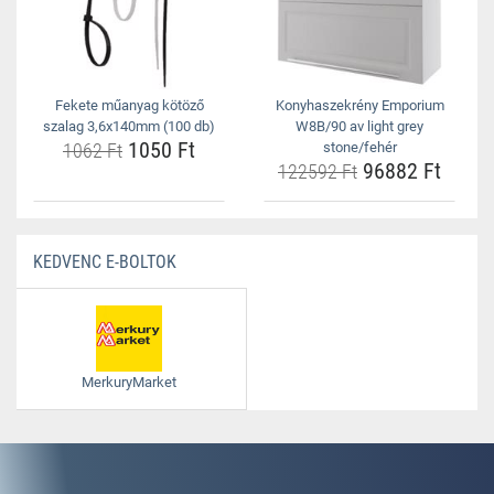
Fekete műanyag kötöző
Konyhaszekrény Emporium
szalag 3,6x140mm (100 db)
W8B/90 av light grey
1050 Ft
1062 Ft
stone/fehér
96882 Ft
122592 Ft
KEDVENC E-BOLTOK
MerkuryMarket