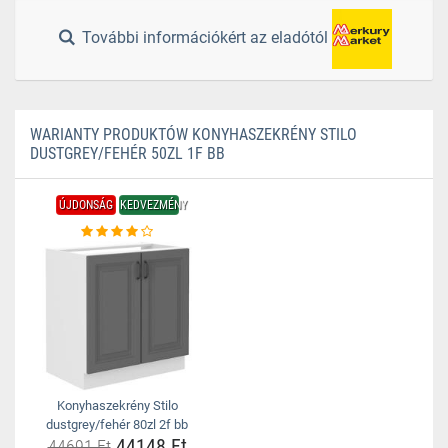
További információkért az eladótól
WARIANTY PRODUKTÓW KONYHASZEKRÉNY STILO
DUSTGREY/FEHÉR 50ZL 1F BB
ÚJDONSÁG
KEDVEZMÉNY
Konyhaszekrény Stilo
dustgrey/fehér 80zl 2f bb
44148 Ft
44691 Ft