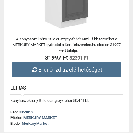
A Konyhaszekrény Stilo dustgrey/fehér 50zl 1f bb terméket a
MERKURY MARKET gyártótól a Kertifelszereles.hu oldalon 31997
Ft - ért találja.
31997 Ft
32391 Ft
Ellenőrizd az elérhetőséget
LEÍRÁS
Konyhaszekrény Stilo dustgrey/fehér 50zl 1f bb
Ean:
3359053
Márka:
MERKURY MARKET
Eladó:
MerkuryMarket