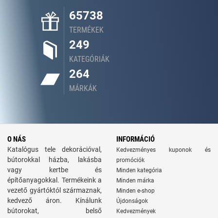
65738
TERMÉKEK
249
KATEGÓRIÁK
264
MÁRKÁK
O NÁS
INFORMÁCIÓ
Katalógus tele dekorációval,
Kedvezményes kuponok és
bútorokkal házba, lakásba
promóciók
vagy kertbe és
Minden kategória
építőanyagokkal. Termékeink a
Minden márka
vezető gyártóktól származnak,
Minden e-shop
kedvező áron. Kínálunk
Újdonságok
bútorokat, belső
Kedvezmények