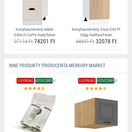
Konyhaszekrény Adele
Konyhaszekrény Zoya D40 Pl
D40s/3 Coffe matt/fehér
tölgy Halifax/Fehér
74201 Ft
32078 Ft
97114 Ft
44691 Ft
INNE PRODUKTY PRODUCENTA MERKURY MARKET
ÚJDONSÁG
KEDVEZMÉNY
ÚJDONSÁG
KEDVEZMÉNY