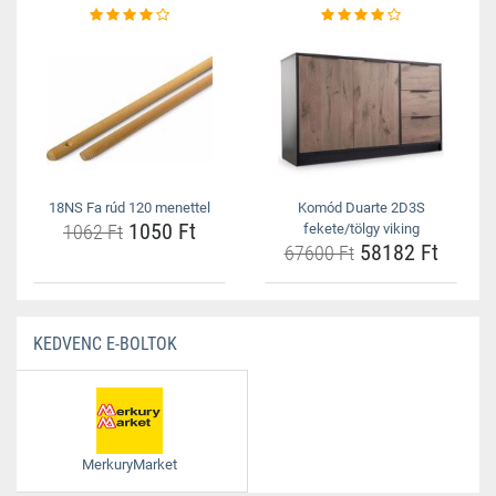
18NS Fa rúd 120 menettel
Komód Duarte 2D3S
1050 Ft
1062 Ft
fekete/tölgy viking
58182 Ft
67600 Ft
KEDVENC E-BOLTOK
MerkuryMarket