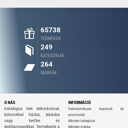
65738
TERMÉKEK
249
KATEGÓRIÁK
264
MÁRKÁK
O NÁS
INFORMÁCIÓ
Katalógus tele dekorációval,
Kedvezményes kuponok és
bútorokkal házba, lakásba
promóciók
vagy kertbe és
Minden kategória
építőanyagokkal. Termékeink a
Minden márka