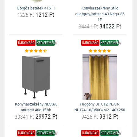
Görgős betétek 41611
Konyhaszekrény Stilo
1212 Ft
1226 Ft
dustgrey/artisan 40 Nagu-36
1F
34022 Ft
34441 Ft
ÚJDONSÁG
KEDVEZMÉNY
ÚJDONSÁG
KEDVEZMÉNY
Konyhaszekrény NESSA
Függöny UP 012 PLAIN
antracit 40d 1f bb
NL174-18/350G/M2 140X250
29972 Ft
9312 Ft
30341 Ft
9426 Ft
ÚJDONSÁG
KEDVEZMÉNY
ÚJDONSÁG
KEDVEZMÉNY