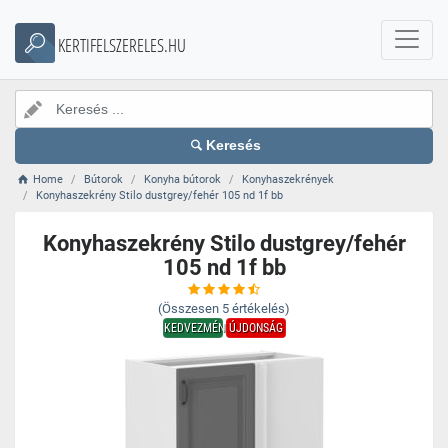
KERTIFELSZERELES.HU
Keresés
Home
Bútorok
Konyha bútorok
Konyhaszekrények
Konyhaszekrény Stilo dustgrey/fehér 105 nd 1f bb
Konyhaszekrény Stilo dustgrey/fehér
105 nd 1f bb
(Összesen
5
értékelés)
KEDVEZMÉNY
ÚJDONSÁG