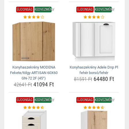
ÚJDONSÁG
KEDVEZMÉNY
ÚJDONSÁG
KEDVEZMÉNY
Konyhaszekrény MODENA
Konyhaszekrény Adele Dnp Pl
Fekete/tölgy ARTISAN 60X60
fehér borsó/fehér
64480 Ft
GN-72 2F (45°)
81591 Ft
41094 Ft
42641 Ft
ÚJDONSÁG
KEDVEZMÉNY
ÚJDONSÁG
KEDVEZMÉNY