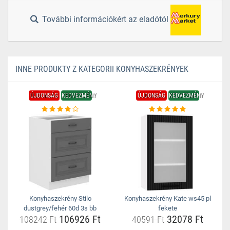
További információkért az eladótól
INNE PRODUKTY Z KATEGORII KONYHASZEKRÉNYEK
ÚJDONSÁG
KEDVEZMÉNY
ÚJDONSÁG
KEDVEZMÉNY
Konyhaszekrény Stilo
Konyhaszekrény Kate ws45 pl
dustgrey/fehér 60d 3s bb
fekete
106926 Ft
32078 Ft
108242 Ft
40591 Ft