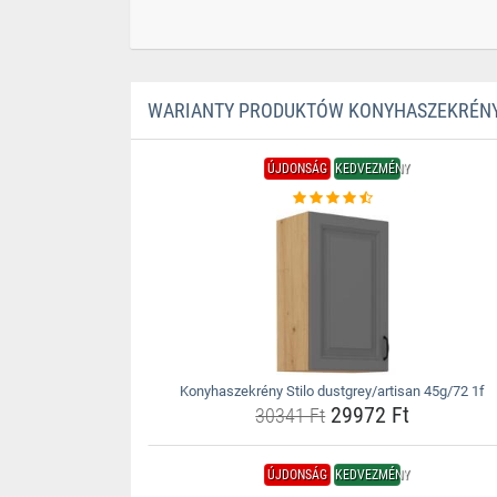
WARIANTY PRODUKTÓW KONYHASZEKRÉNY 
ÚJDONSÁG
KEDVEZMÉNY
Konyhaszekrény Stilo dustgrey/artisan 45g/72 1f
29972 Ft
30341 Ft
ÚJDONSÁG
KEDVEZMÉNY