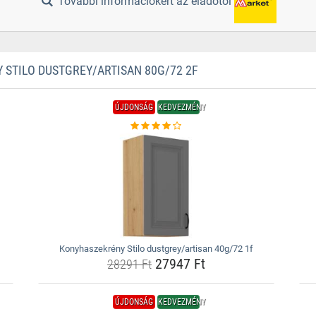
További információkért az eladótól
STILO DUSTGREY/ARTISAN 80G/72 2F
ÚJDONSÁG
KEDVEZMÉNY
Konyhaszekrény Stilo dustgrey/artisan 40g/72 1f
27947 Ft
28291 Ft
ÚJDONSÁG
KEDVEZMÉNY