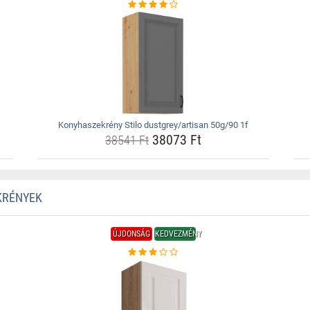
Konyhaszekrény Stilo dustgrey/artisan 50g/90 1f
38073 Ft
38541 Ft
KRÉNYEK
ÚJDONSÁG
KEDVEZMÉNY