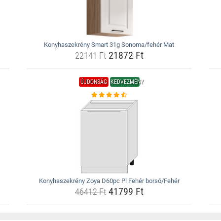
Konyhaszekrény Smart 31g Sonoma/fehér Mat
21872 Ft
22141 Ft
ÚJDONSÁG
KEDVEZMÉNY
Konyhaszekrény Zoya D60pc Pl Fehér borsó/Fehér
41799 Ft
46412 Ft