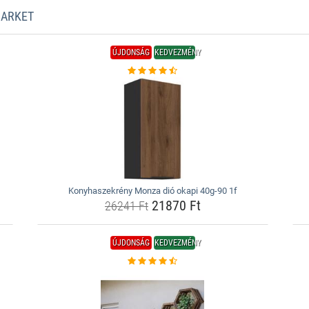
MARKET
ÚJDONSÁG
KEDVEZMÉNY
Konyhaszekrény Monza dió okapi 40g-90 1f
21870 Ft
26241 Ft
ÚJDONSÁG
KEDVEZMÉNY