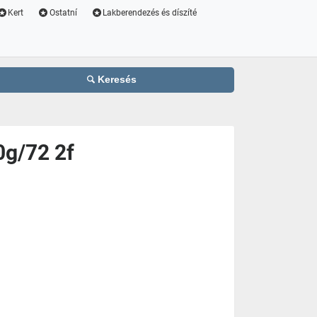
Kert
Ostatní
Lakberendezés és díszíté
Keresés
0g/72 2f