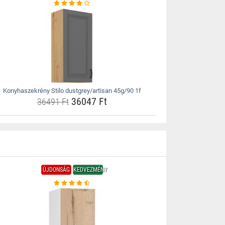
Konyhaszekrény Stilo dustgrey/artisan 45g/90 1f
36047 Ft
36491 Ft
ÚJDONSÁG
KEDVEZMÉNY