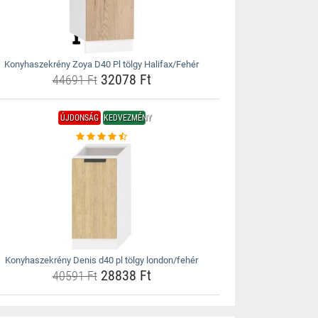
Konyhaszekrény Zoya D40 Pl tölgy Halifax/Fehér
32078 Ft
44691 Ft
ÚJDONSÁG
KEDVEZMÉNY
Konyhaszekrény Denis d40 pl tölgy london/fehér
28838 Ft
40591 Ft