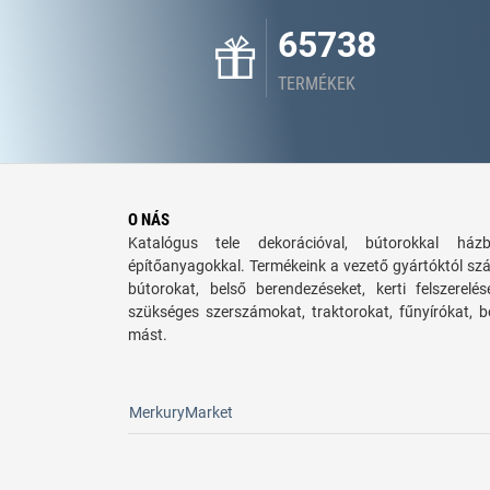
65738
TERMÉKEK
O NÁS
Katalógus tele dekorációval, bútorokkal há
építőanyagokkal. Termékeink a vezető gyártóktól sz
bútorokat, belső berendezéseket, kerti felszerelé
szükséges szerszámokat, traktorokat, fűnyírókat,
mást.
MerkuryMarket