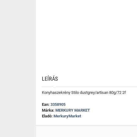
LEÍRÁS
Konyhaszekrény Stilo dustgrey/artisan 80g/72 2f
Ean:
3358905
Márka:
MERKURY MARKET
Eladó:
MerkuryMarket