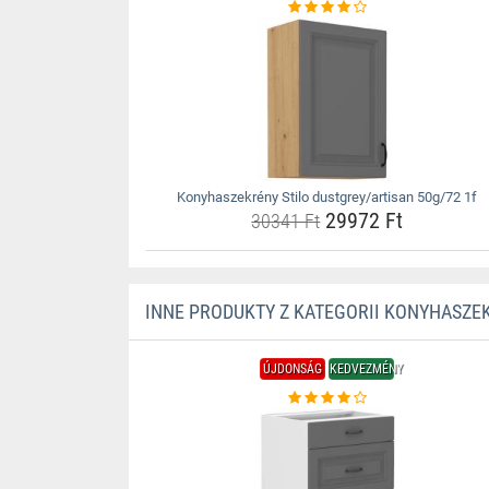
Konyhaszekrény Stilo dustgrey/artisan 50g/72 1f
29972 Ft
30341 Ft
INNE PRODUKTY Z KATEGORII KONYHASZE
ÚJDONSÁG
KEDVEZMÉNY