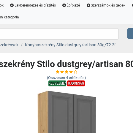
ok
Lakberendezés és díszítés
Építkezé
Szerszámok és gépek
n kategória
zekrények
Konyhaszekrény Stilo dustgrey/artisan 80g/72 2f
zekrény Stilo dustgrey/artisan 8
(Összesen
4
értékelés)
KEDVEZMÉNY
ÚJDONSÁG