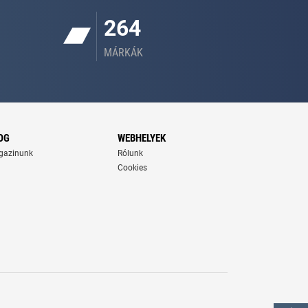
264
MÁRKÁK
OG
WEBHELYEK
gazinunk
Rólunk
Cookies