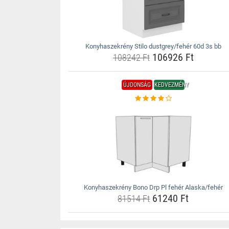
Konyhaszekrény Stilo dustgrey/fehér 60d 3s bb
106926 Ft
108242 Ft
ÚJDONSÁG
KEDVEZMÉNY
Konyhaszekrény Bono Drp Pl fehér Alaska/fehér
61240 Ft
81514 Ft