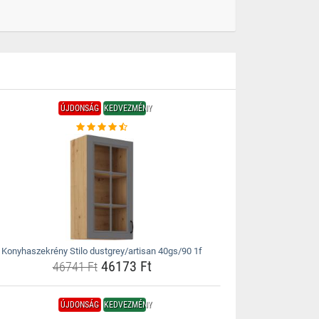
ÚJDONSÁG
KEDVEZMÉNY
Konyhaszekrény Stilo dustgrey/artisan 40gs/90 1f
46173 Ft
46741 Ft
ÚJDONSÁG
KEDVEZMÉNY