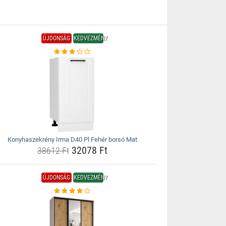
ÚJDONSÁG
KEDVEZMÉNY
Konyhaszekrény Irma D40 Pl Fehér borsó Mat
32078 Ft
38612 Ft
ÚJDONSÁG
KEDVEZMÉNY