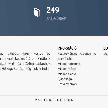
249
KATEGÓRIÁK
INFORMÁCIÓ
BL
zba, lakásba vagy kertbe és
Kedvezményes kuponok és
Ma
ármaznak, kedvező áron. Kínálunk
promóciók
seket, kert- és házfenntartáshoz
Minden kategória
 bozótvágókat és még sok minden
Minden márka
Minden e-shop
Újdonságok
Kedvezmények
©KERTIFELSZERELES.HU 2026