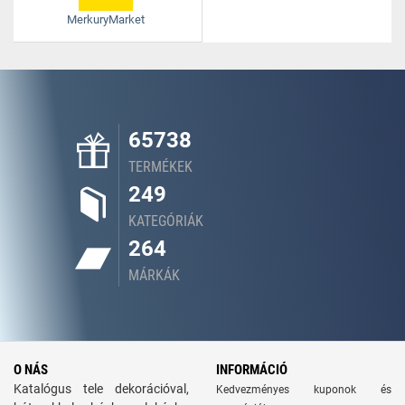
MerkuryMarket
65738
TERMÉKEK
249
KATEGÓRIÁK
264
MÁRKÁK
O NÁS
INFORMÁCIÓ
Katalógus tele dekorációval,
Kedvezményes kuponok és