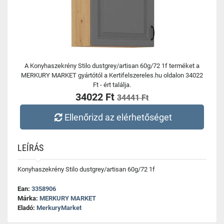
A Konyhaszekrény Stilo dustgrey/artisan 60g/72 1f terméket a
MERKURY MARKET gyártótól a Kertifelszereles.hu oldalon 34022
Ft - ért találja.
34022 Ft
34441 Ft
Ellenőrizd az elérhetőséget
LEÍRÁS
Konyhaszekrény Stilo dustgrey/artisan 60g/72 1f
Ean:
3358906
Márka:
MERKURY MARKET
Eladó:
MerkuryMarket