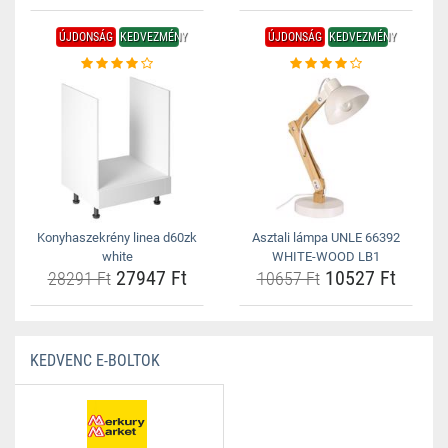
ÚJDONSÁG
KEDVEZMÉNY
ÚJDONSÁG
KEDVEZMÉNY
Konyhaszekrény linea d60zk
Asztali lámpa UNLE 66392
white
WHITE-WOOD LB1
27947 Ft
10527 Ft
28291 Ft
10657 Ft
KEDVENC E-BOLTOK