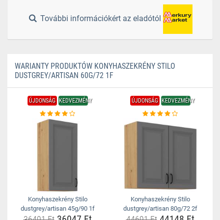
További információkért az eladótól
WARIANTY PRODUKTÓW KONYHASZEKRÉNY STILO
DUSTGREY/ARTISAN 60G/72 1F
ÚJDONSÁG
KEDVEZMÉNY
ÚJDONSÁG
KEDVEZMÉNY
Konyhaszekrény Stilo
Konyhaszekrény Stilo
dustgrey/artisan 45g/90 1f
dustgrey/artisan 80g/72 2f
36047 Ft
44148 Ft
36491 Ft
44691 Ft