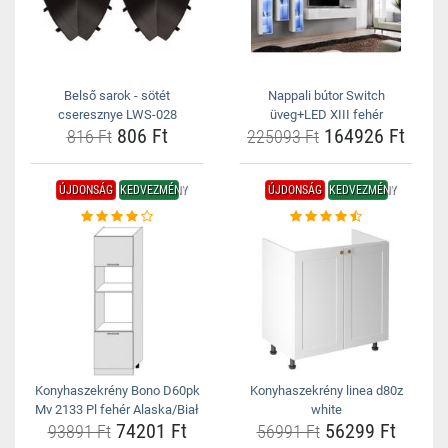
Belső sarok - sötét
Nappali bútor Switch
cseresznye LWS-028
üveg+LED XIII fehér
806 Ft
164926 Ft
816 Ft
225093 Ft
ÚJDONSÁG
KEDVEZMÉNY
ÚJDONSÁG
KEDVEZMÉNY
Konyhaszekrény Bono D60pk
Konyhaszekrény linea d80z
Mv 2133 Pl fehér Alaska/Biał
white
74201 Ft
56299 Ft
93891 Ft
56991 Ft