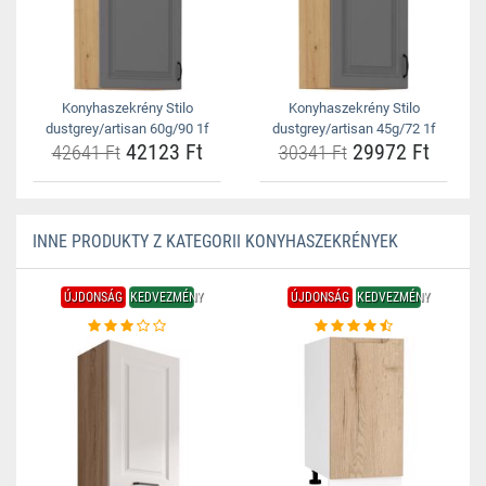
Konyhaszekrény Stilo
Konyhaszekrény Stilo
dustgrey/artisan 60g/90 1f
dustgrey/artisan 45g/72 1f
42123 Ft
29972 Ft
42641 Ft
30341 Ft
INNE PRODUKTY Z KATEGORII KONYHASZEKRÉNYEK
ÚJDONSÁG
KEDVEZMÉNY
ÚJDONSÁG
KEDVEZMÉNY