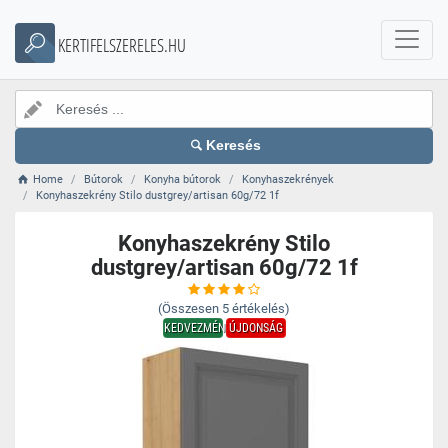
KERTIFELSZERELES.HU
Keresés
Home
Bútorok
Konyha bútorok
Konyhaszekrények
Konyhaszekrény Stilo dustgrey/artisan 60g/72 1f
Konyhaszekrény Stilo
dustgrey/artisan 60g/72 1f
(Összesen
5
értékelés)
KEDVEZMÉNY
ÚJDONSÁG