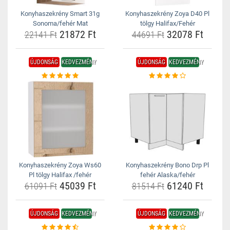
Konyhaszekrény Smart 31g
Konyhaszekrény Zoya D40 Pl
Sonoma/fehér Mat
tölgy Halifax/Fehér
21872 Ft
32078 Ft
22141 Ft
44691 Ft
ÚJDONSÁG
KEDVEZMÉNY
ÚJDONSÁG
KEDVEZMÉNY
Konyhaszekrény Zoya Ws60
Konyhaszekrény Bono Drp Pl
Pl tölgy Halifax /fehér
fehér Alaska/fehér
45039 Ft
61240 Ft
61091 Ft
81514 Ft
ÚJDONSÁG
KEDVEZMÉNY
ÚJDONSÁG
KEDVEZMÉNY