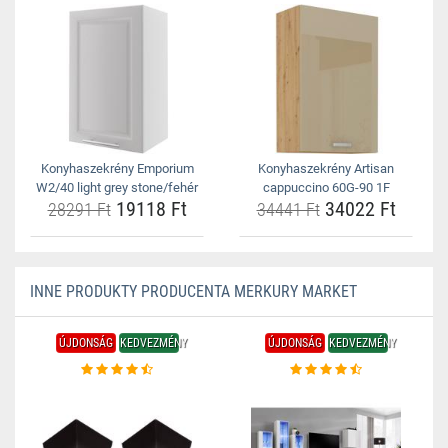
Konyhaszekrény Emporium
Konyhaszekrény Artisan
W2/40 light grey stone/fehér
cappuccino 60G-90 1F
19118 Ft
34022 Ft
28291 Ft
34441 Ft
INNE PRODUKTY PRODUCENTA MERKURY MARKET
ÚJDONSÁG
KEDVEZMÉNY
ÚJDONSÁG
KEDVEZMÉNY