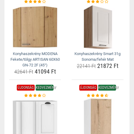
Konyhaszekrény MODENA
Konyhaszekrény Smart 31g
Fekete/tölgy ARTISAN 60X60
Sonoma/fehér Mat
21872 Ft
GN-72 2F (45°)
22141 Ft
41094 Ft
42641 Ft
ÚJDONSÁG
KEDVEZMÉNY
ÚJDONSÁG
KEDVEZMÉNY