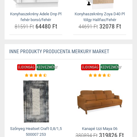
Konyhaszekrény Adele Dnp Pl
Konyhaszekrény Zoya D40 Pl
fehér borsó/fehér
tölgy Halifax/Fehér
64480 Ft
32078 Ft
81591 Ft
44691 Ft
INNE PRODUKTY PRODUCENTA MERKURY MARKET
ÚJDONSÁG
KEDVEZMÉNY
ÚJDONSÁG
KEDVEZMÉNY
Szőnyeg Heatset Craft 0,8/1,5
Kanapé Izzi Maya 06
319826 Ft
500007 253
380894 Ft