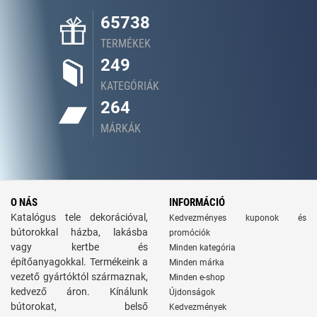
65738
TERMÉKEK
249
KATEGÓRIÁK
264
MÁRKÁK
O NÁS
INFORMÁCIÓ
Katalógus tele dekorációval,
Kedvezményes kuponok és
bútorokkal házba, lakásba
promóciók
vagy kertbe és
Minden kategória
építőanyagokkal. Termékeink a
Minden márka
vezető gyártóktól származnak,
Minden e-shop
kedvező áron. Kínálunk
Újdonságok
bútorokat, belső
Kedvezmények