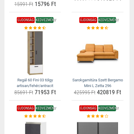
15796 Ft
15991 Ft
ÚJDONSÁG
KEDVEZMÉNY
ÚJDONSÁG
KEDVEZMÉNY
Regál 60 Fini 03 tölgy
Sarokgarnitúra Szett Bergamo
artisan/fehér/antracit
Mini L Zetta 296
71953 Ft
420819 Ft
85691 Ft
425995 Ft
ÚJDONSÁG
KEDVEZMÉNY
ÚJDONSÁG
KEDVEZMÉNY