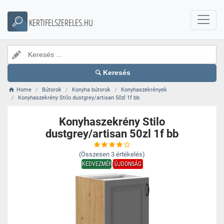
KERTIFELSZERELES.HU
Keresés
Home
Bútorok
Konyha bútorok
Konyhaszekrények
Konyhaszekrény Stilo dustgrey/artisan 50zl 1f bb
Konyhaszekrény Stilo
dustgrey/artisan 50zl 1f bb
(Összesen
3
értékelés)
KEDVEZMÉNY
ÚJDONSÁG