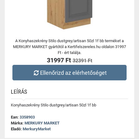
A Konyhaszekrény Stilo dustgrey/artisan 50zl 1f bb terméket a
MERKURY MARKET gyártótól a Kertifelszereles.hu oldalon 31997
Ft - ért találja.
31997 Ft
32391 Ft
Ellenőrizd az elérhetőséget
LEÍRÁS
Konyhaszekrény Stilo dustgrey/artisan 50zl 1f bb
Ean:
3358903
Márka:
MERKURY MARKET
Eladó:
MerkuryMarket