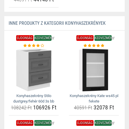
INNE PRODUKTY Z KATEGORII KONYHASZEKRÉNYEK
ÚJDONSÁG
KEDVEZMÉNY
ÚJDONSÁG
KEDVEZMÉNY
Konyhaszekrény Stilo
Konyhaszekrény Kate ws45 pl
dustgrey/fehér 60d 3s bb
fekete
106926 Ft
32078 Ft
108242 Ft
40591 Ft
ÚJDONSÁG
KEDVEZMÉNY
ÚJDONSÁG
KEDVEZMÉNY