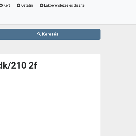
Kert
Ostatní
Lakberendezés és díszíté
Keresés
dk/210 2f