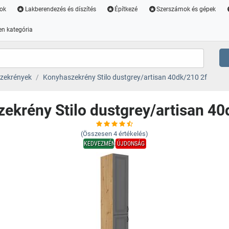
ok
Lakberendezés és díszítés
Építkezé
Szerszámok és gépek
n kategória
zekrények
Konyhaszekrény Stilo dustgrey/artisan 40dk/210 2f
ekrény Stilo dustgrey/artisan 40
(Összesen
4
értékelés)
KEDVEZMÉNY
ÚJDONSÁG