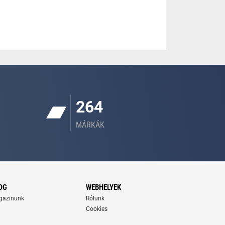
264
MÁRKÁK
OG
WEBHELYEK
gazinunk
Rólunk
Cookies