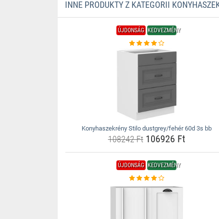
INNE PRODUKTY Z KATEGORII KONYHASZE
ÚJDONSÁG
KEDVEZMÉNY
Konyhaszekrény Stilo dustgrey/fehér 60d 3s bb
106926 Ft
108242 Ft
ÚJDONSÁG
KEDVEZMÉNY