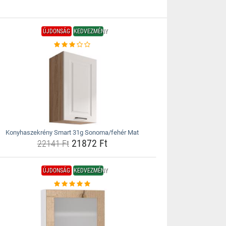
ÚJDONSÁG
KEDVEZMÉNY
Konyhaszekrény Smart 31g Sonoma/fehér Mat
21872 Ft
22141 Ft
ÚJDONSÁG
KEDVEZMÉNY