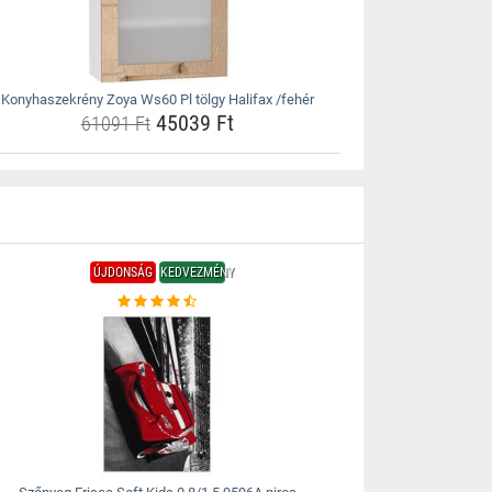
Konyhaszekrény Zoya Ws60 Pl tölgy Halifax /fehér
45039 Ft
61091 Ft
ÚJDONSÁG
KEDVEZMÉNY