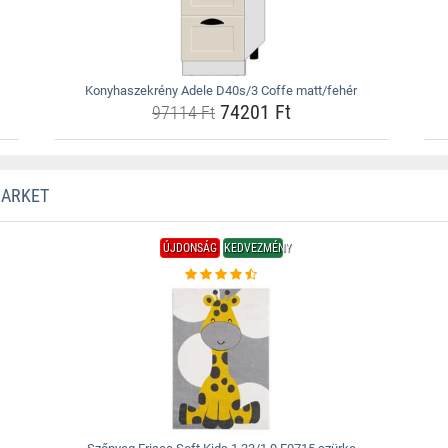
Konyhaszekrény Adele D40s/3 Coffe matt/fehér
74201 Ft
97114 Ft
MARKET
ÚJDONSÁG
KEDVEZMÉNY