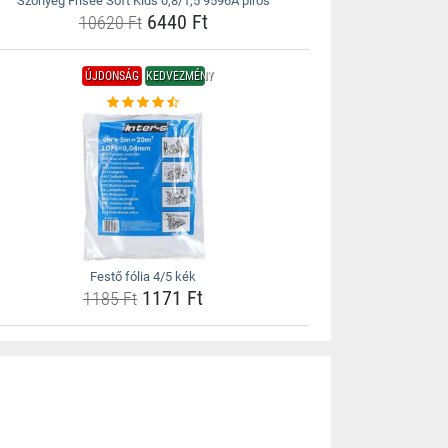
Szőnyeg Frisee Soft Kids 0,8/1,5 9596A piros
6440 Ft
10620 Ft
ÚJDONSÁG
KEDVEZMÉNY
Festő fólia 4/5 kék
1171 Ft
1185 Ft