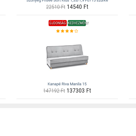
Szőnyeg Frisee Soft Kids 1,33/1,9 F0715 szürke
14540 Ft
22510 Ft
ÚJDONSÁG
KEDVEZMÉNY
Kanapé Riva Manila 15
137303 Ft
147192 Ft