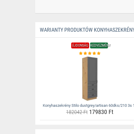
WARIANTY PRODUKTÓW KONYHASZEKRÉNY 
ÚJDONSÁG
KEDVEZMÉNY
Konyhaszekrény Stilo dustgrey/artisan 60dks/210 3s 
179830 Ft
182042 Ft