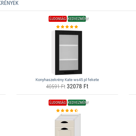
KRÉNYEK
ÚJDONSÁG
KEDVEZMÉNY
Konyhaszekrény Kate ws45 pl fekete
32078 Ft
40591 Ft
ÚJDONSÁG
KEDVEZMÉNY