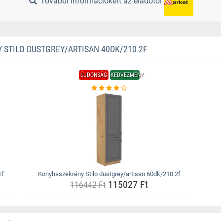
További információkért az eladótól
STILO DUSTGREY/ARTISAN 40DK/210 2F
ÚJDONSÁG
KEDVEZMÉNY
1f
Konyhaszekrény Stilo dustgrey/artisan 60dk/210 2f
115027 Ft
116442 Ft