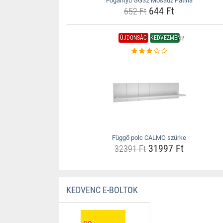
Fogantyú GG32 Mosadz Patina
644 Ft
652 Ft
ÚJDONSÁG
KEDVEZMÉNY
Függõ polc CALMO szürke
31997 Ft
32391 Ft
KEDVENC E-BOLTOK