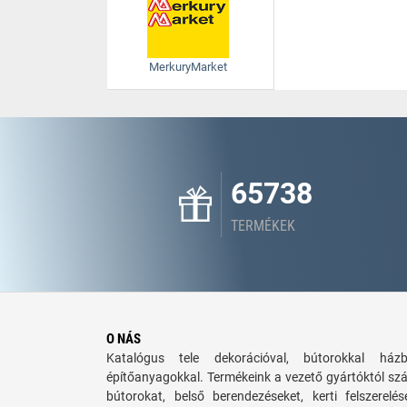
MerkuryMarket
65738
TERMÉKEK
O NÁS
Katalógus tele dekorációval, bútorokkal há
építőanyagokkal. Termékeink a vezető gyártóktól sz
bútorokat, belső berendezéseket, kerti felszerelé