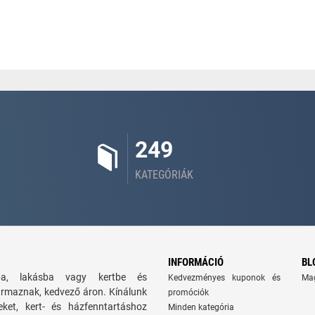
249
KATEGÓRIÁK
INFORMÁCIÓ
BL
zba, lakásba vagy kertbe és
Kedvezményes kuponok és
Ma
ármaznak, kedvező áron. Kínálunk
promóciók
seket, kert- és házfenntartáshoz
Minden kategória