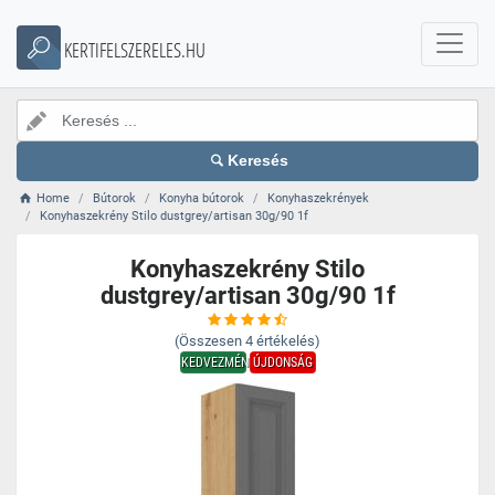
KERTIFELSZERELES.HU
Keresés
Home
Bútorok
Konyha bútorok
Konyhaszekrények
Konyhaszekrény Stilo dustgrey/artisan 30g/90 1f
Konyhaszekrény Stilo
dustgrey/artisan 30g/90 1f
(Összesen
4
értékelés)
KEDVEZMÉNY
ÚJDONSÁG