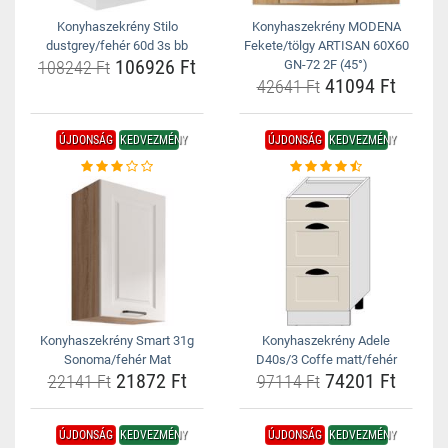
Konyhaszekrény Stilo
Konyhaszekrény MODENA
dustgrey/fehér 60d 3s bb
Fekete/tölgy ARTISAN 60X60
106926 Ft
108242 Ft
GN-72 2F (45°)
41094 Ft
42641 Ft
ÚJDONSÁG
KEDVEZMÉNY
ÚJDONSÁG
KEDVEZMÉNY
Konyhaszekrény Smart 31g
Konyhaszekrény Adele
Sonoma/fehér Mat
D40s/3 Coffe matt/fehér
21872 Ft
74201 Ft
22141 Ft
97114 Ft
ÚJDONSÁG
KEDVEZMÉNY
ÚJDONSÁG
KEDVEZMÉNY