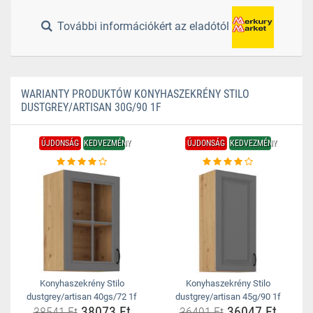
További információkért az eladótól
WARIANTY PRODUKTÓW KONYHASZEKRÉNY STILO
DUSTGREY/ARTISAN 30G/90 1F
ÚJDONSÁG
KEDVEZMÉNY
ÚJDONSÁG
KEDVEZMÉNY
Konyhaszekrény Stilo
Konyhaszekrény Stilo
dustgrey/artisan 40gs/72 1f
dustgrey/artisan 45g/90 1f
38073 Ft
36047 Ft
38541 Ft
36491 Ft