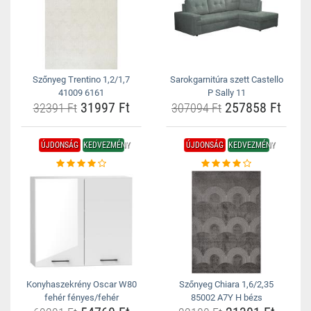
Szőnyeg Trentino 1,2/1,7
Sarokgarnitúra szett Castello
41009 6161
P Sally 11
31997 Ft
257858 Ft
32391 Ft
307094 Ft
ÚJDONSÁG
KEDVEZMÉNY
ÚJDONSÁG
KEDVEZMÉNY
Konyhaszekrény Oscar W80
Szőnyeg Chiara 1,6/2,35
fehér fényes/fehér
85002 A7Y H bézs