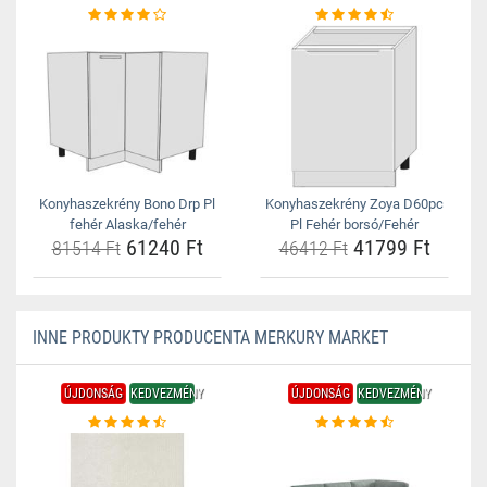
Konyhaszekrény Bono Drp Pl
Konyhaszekrény Zoya D60pc
fehér Alaska/fehér
Pl Fehér borsó/Fehér
61240 Ft
41799 Ft
81514 Ft
46412 Ft
INNE PRODUKTY PRODUCENTA MERKURY MARKET
ÚJDONSÁG
KEDVEZMÉNY
ÚJDONSÁG
KEDVEZMÉNY