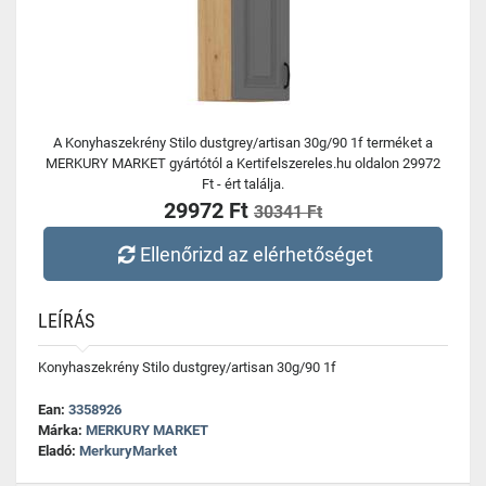
A Konyhaszekrény Stilo dustgrey/artisan 30g/90 1f terméket a
MERKURY MARKET gyártótól a Kertifelszereles.hu oldalon 29972
Ft - ért találja.
29972 Ft
30341 Ft
Ellenőrizd az elérhetőséget
LEÍRÁS
Konyhaszekrény Stilo dustgrey/artisan 30g/90 1f
Ean:
3358926
Márka:
MERKURY MARKET
Eladó:
MerkuryMarket