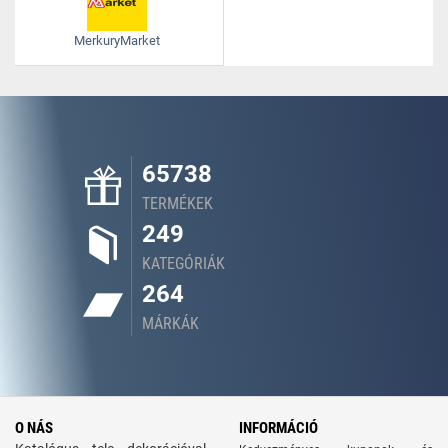
MerkuryMarket
65738
TERMÉKEK
249
KATEGÓRIÁK
264
MÁRKÁK
O NÁS
INFORMÁCIÓ