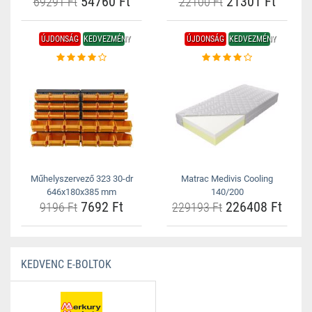
54760 Ft
21301 Ft
69291 Ft
22100 Ft
ÚJDONSÁG
KEDVEZMÉNY
ÚJDONSÁG
KEDVEZMÉNY
Műhelyszervező 323 30-dr
Matrac Medivis Cooling
646x180x385 mm
140/200
7692 Ft
226408 Ft
9196 Ft
229193 Ft
KEDVENC E-BOLTOK