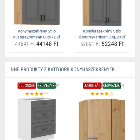
Konyhaszekrény Stilo
Konyhaszekrény Stilo
dustgrey/artisan 80g/72 2f
dustgrey/artisan 80g/90 2f
44148 Ft
52248 Ft
44691 Ft
52891 Ft
INNE PRODUKTY Z KATEGORII KONYHASZEKRÉNYEK
ÚJDONSÁG
KEDVEZMÉNY
ÚJDONSÁG
KEDVEZMÉNY