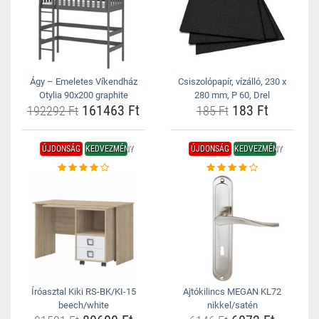
Ágy – Emeletes Víkendház
Csiszolópapír, vízálló, 230 x
Otylia 90x200 graphite
280 mm, P 60, Drel
161463 Ft
183 Ft
192292 Ft
185 Ft
ÚJDONSÁG
KEDVEZMÉNY
ÚJDONSÁG
KEDVEZMÉNY
Íróasztal Kiki RS-BK/KI-15
Ajtókilincs MEGAN KL72
beech/white
nikkel/satén