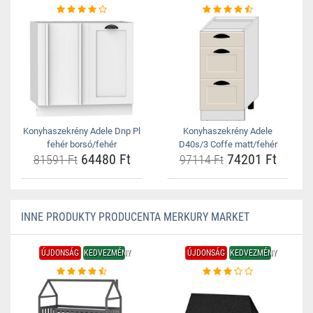
Konyhaszekrény Adele Dnp Pl
Konyhaszekrény Adele
fehér borsó/fehér
D40s/3 Coffe matt/fehér
64480 Ft
74201 Ft
81591 Ft
97114 Ft
INNE PRODUKTY PRODUCENTA MERKURY MARKET
ÚJDONSÁG
KEDVEZMÉNY
ÚJDONSÁG
KEDVEZMÉNY