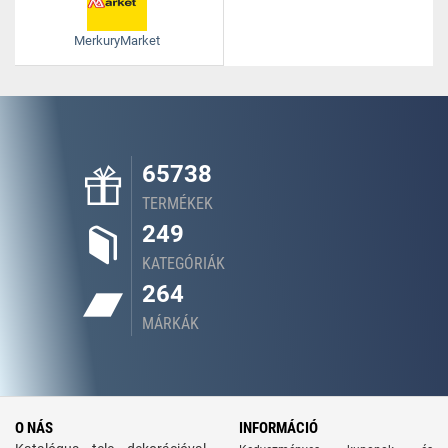
MerkuryMarket
65738
TERMÉKEK
249
KATEGÓRIÁK
264
MÁRKÁK
O NÁS
INFORMÁCIÓ