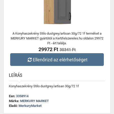
A Konyhaszekrény Stilo dustgrey/artisan 30g/72 1f terméket a
MERKURY MARKET gyártótól a Kertifelszereles.hu oldalon 29972
Ft - ért találja.
29972 Ft
30341 Ft
Ellenőrizd az elérhetőséget
LEÍRÁS
Konyhaszekrény Stilo dustgrey/artisan 30g/72 1f
Ean:
3358914
Márka:
MERKURY MARKET
Eladó:
MerkuryMarket