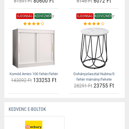
80600 Ft
6072 Ft
81591 Ft
6146 Ft
ÚJDONSÁG
KEDVEZMÉNY
ÚJDONSÁG
KEDVEZMÉNY
Komód Amiro 100 fehér/fehér
Dohányzóasztal Nubira/S
133253 Ft
143092 Ft
fehér márvány/fekete
23755 Ft
28291 Ft
KEDVENC E-BOLTOK