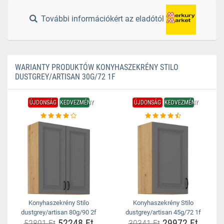
További információkért az eladótól
WARIANTY PRODUKTÓW KONYHASZEKRÉNY STILO
DUSTGREY/ARTISAN 30G/72 1F
ÚJDONSÁG
KEDVEZMÉNY
ÚJDONSÁG
KEDVEZMÉNY
Konyhaszekrény Stilo
Konyhaszekrény Stilo
dustgrey/artisan 80g/90 2f
dustgrey/artisan 45g/72 1f
52248 Ft
29972 Ft
52891 Ft
30341 Ft