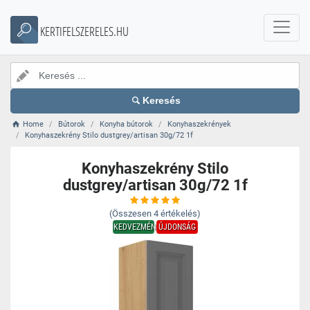
KERTIFELSZERELES.HU
Keresés
Home
Bútorok
Konyha bútorok
Konyhaszekrények
Konyhaszekrény Stilo dustgrey/artisan 30g/72 1f
Konyhaszekrény Stilo
dustgrey/artisan 30g/72 1f
(Összesen
4
értékelés)
KEDVEZMÉNY
ÚJDONSÁG