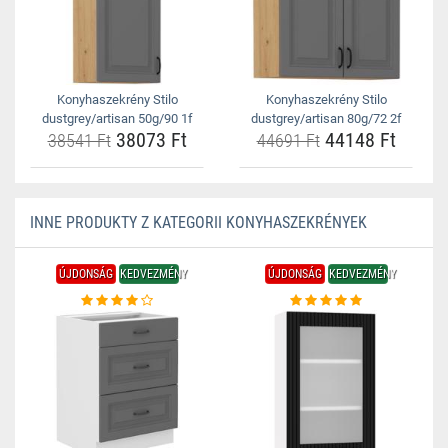
Konyhaszekrény Stilo
Konyhaszekrény Stilo
dustgrey/artisan 50g/90 1f
dustgrey/artisan 80g/72 2f
38073 Ft
44148 Ft
38541 Ft
44691 Ft
INNE PRODUKTY Z KATEGORII KONYHASZEKRÉNYEK
ÚJDONSÁG
KEDVEZMÉNY
ÚJDONSÁG
KEDVEZMÉNY