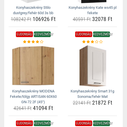
Konyhaszekrény Stilo
Konyhaszekrény Kate ws45 pl
dustgrey/fehér 60d 3s bb
fekete
106926 Ft
32078 Ft
108242 Ft
40591 Ft
ÚJDONSÁG
KEDVEZMÉNY
ÚJDONSÁG
KEDVEZMÉNY
Konyhaszekrény MODENA
Konyhaszekrény Smart 31g
Fekete/tölgy ARTISAN 60X60
Sonoma/fehér Mat
21872 Ft
GN-72 2F (45°)
22141 Ft
41094 Ft
42641 Ft
ÚJDONSÁG
KEDVEZMÉNY
ÚJDONSÁG
KEDVEZMÉNY