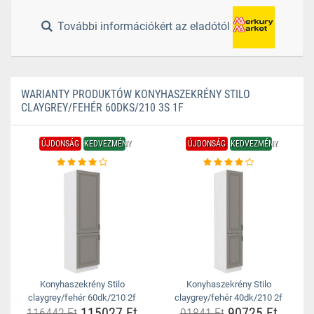
További információkért az eladótól
WARIANTY PRODUKTÓW KONYHASZEKRÉNY STILO
CLAYGREY/FEHÉR 60DKS/210 3S 1F
ÚJDONSÁG
KEDVEZMÉNY
ÚJDONSÁG
KEDVEZMÉNY
Konyhaszekrény Stilo
Konyhaszekrény Stilo
claygrey/fehér 60dk/210 2f
claygrey/fehér 40dk/210 2f
115027 Ft
90725 Ft
116442 Ft
91841 Ft