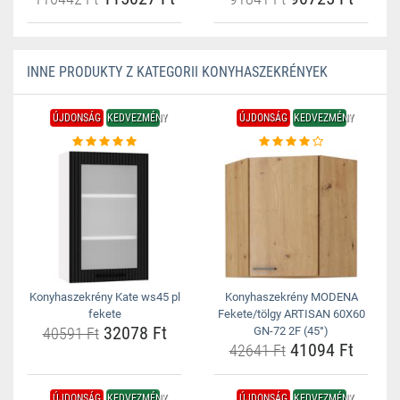
INNE PRODUKTY Z KATEGORII KONYHASZEKRÉNYEK
ÚJDONSÁG
KEDVEZMÉNY
ÚJDONSÁG
KEDVEZMÉNY
Konyhaszekrény Kate ws45 pl
Konyhaszekrény MODENA
fekete
Fekete/tölgy ARTISAN 60X60
32078 Ft
40591 Ft
GN-72 2F (45°)
41094 Ft
42641 Ft
ÚJDONSÁG
KEDVEZMÉNY
ÚJDONSÁG
KEDVEZMÉNY