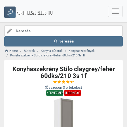
KERTIFELSZERELES.HU
Keresés
Home
Bútorok
Konyha bútorok
Konyhaszekrények
Konyhaszekrény Stilo claygrey/fehér 60dks/210 3s 1f
Konyhaszekrény Stilo claygrey/fehér
60dks/210 3s 1f
(Összesen
3
értékelés)
KEDVEZMÉNY
ÚJDONSÁG