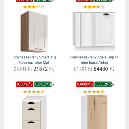
Konyhaszekrény Smart 31g
Konyhaszekrény Adele Dnp Pl
Sonoma/fehér Mat
fehér borsó/fehér
21872 Ft
64480 Ft
22141 Ft
81591 Ft
ÚJDONSÁG
KEDVEZMÉNY
ÚJDONSÁG
KEDVEZMÉNY