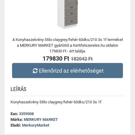
A Konyhaszekrény Stilo claygrey/fehér 60dks/210 3s 1f terméket
a MERKURY MARKET gyártótól a Kertifelszereles.hu oldalon
179830 Ft - ért találja.
179830 Ft
182042 Ft
Ellenőrizd az elérhetőséget
LEÍRÁS
Konyhaszekrény Stilo claygrey/fehér 60dks/210 3s 1f
Ean:
3359008
Márka:
MERKURY MARKET
Eladó:
MerkuryMarket