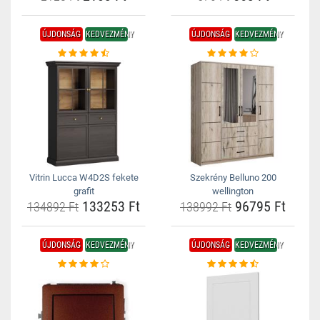
ÚJDONSÁG
KEDVEZMÉNY
ÚJDONSÁG
KEDVEZMÉNY
Vitrin Lucca W4D2S fekete
Szekrény Belluno 200
grafit
wellington
133253 Ft
96795 Ft
134892 Ft
138992 Ft
ÚJDONSÁG
KEDVEZMÉNY
ÚJDONSÁG
KEDVEZMÉNY