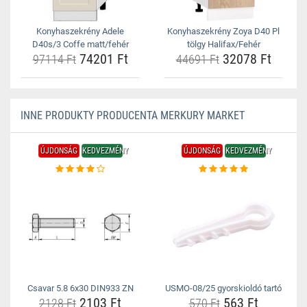
Konyhaszekrény Adele
Konyhaszekrény Zoya D40 Pl
D40s/3 Coffe matt/fehér
tölgy Halifax/Fehér
74201 Ft
32078 Ft
97114 Ft
44691 Ft
INNE PRODUKTY PRODUCENTA MERKURY MARKET
ÚJDONSÁG
KEDVEZMÉNY
ÚJDONSÁG
KEDVEZMÉNY
Csavar 5.8 6x30 DIN933 ZN
USMO-08/25 gyorskioldó tartó
2103 Ft
563 Ft
2128 Ft
570 Ft