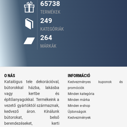
65738
TERMÉKEK
249
KATEGÓRIÁK
264
MÁRKÁK
O NÁS
INFORMÁCIÓ
Katalógus tele dekorációval,
Kedvezményes kuponok és
bútorokkal házba, lakásba
promóciók
vagy kertbe és
Minden kategória
építőanyagokkal. Termékeink a
Minden márka
vezető gyártóktól származnak,
Minden e-shop
kedvező áron. Kínálunk
Újdonságok
bútorokat, belső
Kedvezmények
berendezéseket, kerti