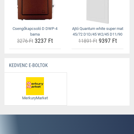
Csengőkapcsoló D DWP-4
Ajtó Quantum white super mat
barna
45/72 D1D/45 W2/45 D11/90
3237 Ft
9397 Ft
3276 Ft
11891 Ft
KEDVENC E-BOLTOK
MerkuryMarket