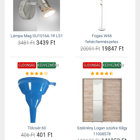
Lámpa Mag GU1016A-1R LS1
Fogas W66
3439 Ft
3481 Ft
fehér/természetes
19847 Ft
20091 Ft
ÚJDONSÁG
KEDVEZMÉNY
ÚJDONSÁG
KEDVEZMÉNY
Tölcsér 60
Szekrény Logan szürke tölgy
401 Ft
406 Ft
11008578