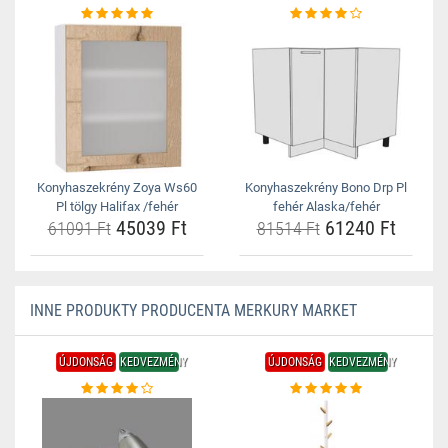
Konyhaszekrény Zoya Ws60
Konyhaszekrény Bono Drp Pl
Pl tölgy Halifax /fehér
fehér Alaska/fehér
45039 Ft
61240 Ft
61091 Ft
81514 Ft
INNE PRODUKTY PRODUCENTA MERKURY MARKET
ÚJDONSÁG
KEDVEZMÉNY
ÚJDONSÁG
KEDVEZMÉNY