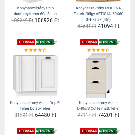
Konyhaszekrény Stilo
Konyhaszekrény MODENA
dustgrey/fehér 60d 3s bb
Fekete/tölgy ARTISAN 60X60
106926 Ft
108242 Ft
GN-72 2F (45°)
41094 Ft
42641 Ft
ÚJDONSÁG
KEDVEZMÉNY
ÚJDONSÁG
KEDVEZMÉNY
Konyhaszekrény Adele Dnp Pl
Konyhaszekrény Adele
fehér borsó/fehér
D40s/3 Coffe matt/fehér
64480 Ft
74201 Ft
81591 Ft
97114 Ft
ÚJDONSÁG
KEDVEZMÉNY
ÚJDONSÁG
KEDVEZMÉNY