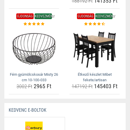
141353 Ft
188192 Ft
ÚJDONSÁG
KEDVEZMÉNY
ÚJDONSÁG
KEDVEZMÉNY
Fém gyümölcskosár Misty 26
Étkező készlet Mibet
cm 10-100-033
fekete/artisan
2965 Ft
145403 Ft
3002 Ft
147192 Ft
KEDVENC E-BOLTOK