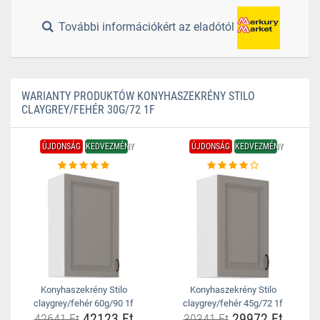
További információkért az eladótól
WARIANTY PRODUKTÓW KONYHASZEKRÉNY STILO
CLAYGREY/FEHÉR 30G/72 1F
ÚJDONSÁG
KEDVEZMÉNY
ÚJDONSÁG
KEDVEZMÉNY
Konyhaszekrény Stilo
Konyhaszekrény Stilo
claygrey/fehér 60g/90 1f
claygrey/fehér 45g/72 1f
42123 Ft
29972 Ft
42641 Ft
30341 Ft