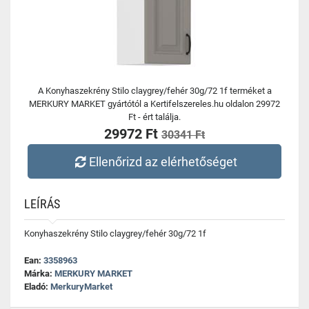
A Konyhaszekrény Stilo claygrey/fehér 30g/72 1f terméket a
MERKURY MARKET gyártótól a Kertifelszereles.hu oldalon 29972
Ft - ért találja.
29972 Ft
30341 Ft
Ellenőrizd az elérhetőséget
LEÍRÁS
Konyhaszekrény Stilo claygrey/fehér 30g/72 1f
Ean:
3358963
Márka:
MERKURY MARKET
Eladó:
MerkuryMarket