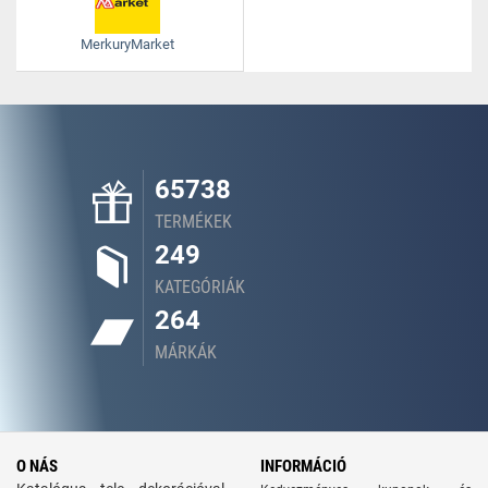
MerkuryMarket
65738
TERMÉKEK
249
KATEGÓRIÁK
264
MÁRKÁK
O NÁS
INFORMÁCIÓ