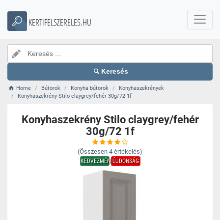
KERTIFELSZERELES.HU
Keresés
Home
Bútorok
Konyha bútorok
Konyhaszekrények
Konyhaszekrény Stilo claygrey/fehér 30g/72 1f
Konyhaszekrény Stilo claygrey/fehér
30g/72 1f
(Összesen
4
értékelés)
KEDVEZMÉNY
ÚJDONSÁG