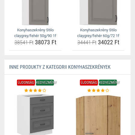
Konyhaszekrény Stilo
Konyhaszekrény Stilo
claygrey/fehér 50g/90 1f
claygrey/fehér 60g/72 1f
38073 Ft
34022 Ft
38541 Ft
34441 Ft
INNE PRODUKTY Z KATEGORII KONYHASZEKRÉNYEK
ÚJDONSÁG
KEDVEZMÉNY
ÚJDONSÁG
KEDVEZMÉNY