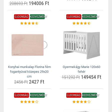
194006 Ft
208693 Ft
ÚJDONSÁG
KEDVEZMÉNY
ÚJDONSÁG
KEDVEZMÉNY
Konyhai munkalap Florina fém
Gyermekágy Marie 120x60
fogantyúval közepes 29x20
fehér
149454 Ft
cm
151292 Ft
2427 Ft
2456 Ft
ÚJDONSÁG
KEDVEZMÉNY
ÚJDONSÁG
KEDVEZMÉNY