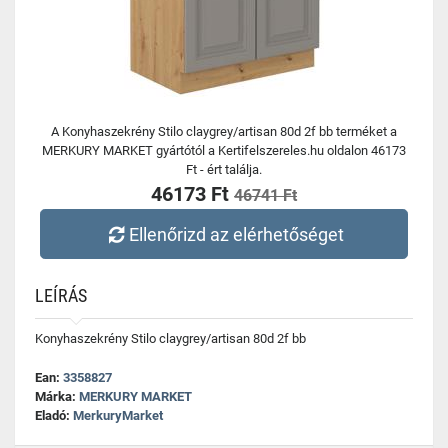
A Konyhaszekrény Stilo claygrey/artisan 80d 2f bb terméket a
MERKURY MARKET gyártótól a Kertifelszereles.hu oldalon 46173
Ft - ért találja.
46173 Ft
46741 Ft
Ellenőrizd az elérhetőséget
LEÍRÁS
Konyhaszekrény Stilo claygrey/artisan 80d 2f bb
Ean:
3358827
Márka:
MERKURY MARKET
Eladó:
MerkuryMarket