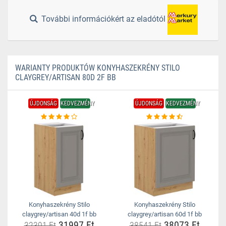
További információkért az eladótól
WARIANTY PRODUKTÓW KONYHASZEKRÉNY STILO
CLAYGREY/ARTISAN 80D 2F BB
ÚJDONSÁG
KEDVEZMÉNY
ÚJDONSÁG
KEDVEZMÉNY
Konyhaszekrény Stilo
Konyhaszekrény Stilo
claygrey/artisan 40d 1f bb
claygrey/artisan 60d 1f bb
31997 Ft
38073 Ft
32391 Ft
38541 Ft