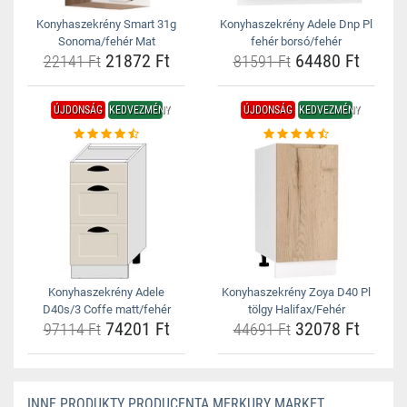
Konyhaszekrény Smart 31g
Konyhaszekrény Adele Dnp Pl
Sonoma/fehér Mat
fehér borsó/fehér
21872 Ft
64480 Ft
22141 Ft
81591 Ft
ÚJDONSÁG
KEDVEZMÉNY
ÚJDONSÁG
KEDVEZMÉNY
Konyhaszekrény Adele
Konyhaszekrény Zoya D40 Pl
D40s/3 Coffe matt/fehér
tölgy Halifax/Fehér
74201 Ft
32078 Ft
97114 Ft
44691 Ft
INNE PRODUKTY PRODUCENTA MERKURY MARKET