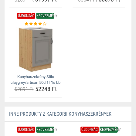
ÚJDONSÁG
KEDVEZMÉNY
Konyhaszekrény Stilo
claygrey/artisan 50d 1f 1s bb
52248 Ft
52891 Ft
INNE PRODUKTY Z KATEGORII KONYHASZEKRÉNYEK
ÚJDONSÁG
KEDVEZMÉNY
ÚJDONSÁG
KEDVEZMÉNY