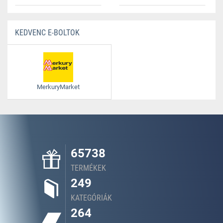
KEDVENC E-BOLTOK
MerkuryMarket
65738
TERMÉKEK
249
KATEGÓRIÁK
264