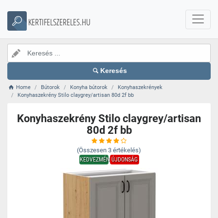
KERTIFELSZERELES.HU
Keresés
Home
Bútorok
Konyha bútorok
Konyhaszekrények
Konyhaszekrény Stilo claygrey/artisan 80d 2f bb
Konyhaszekrény Stilo claygrey/artisan
80d 2f bb
(Összesen
3
értékelés)
KEDVEZMÉNY
ÚJDONSÁG