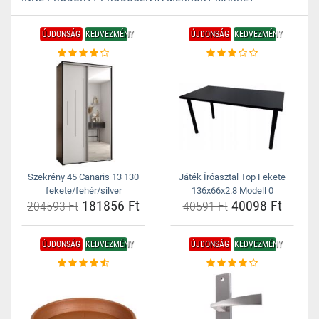
ÚJDONSÁG
KEDVEZMÉNY
ÚJDONSÁG
KEDVEZMÉNY
Szekrény 45 Canaris 13 130
Játék Íróasztal Top Fekete
fekete/fehér/silver
136x66x2.8 Modell 0
181856 Ft
40098 Ft
204593 Ft
40591 Ft
ÚJDONSÁG
KEDVEZMÉNY
ÚJDONSÁG
KEDVEZMÉNY