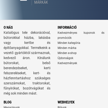
MÁRKÁK
O NÁS
INFORMÁCIÓ
Katalógus tele dekorációval,
Kedvezményes kuponok és
bútorokkal házba, lakásba
promóciók
vagy kertbe és
Minden kategória
építőanyagokkal. Termékeink a
Minden márka
vezető gyártóktól származnak,
Minden e-shop
kedvező áron. Kínálunk
Újdonságok
bútorokat, belső
Kedvezmények
berendezéseket, kerti
felszereléseket, kert- és
házfenntartáshoz szükséges
szerszámokat, traktorokat,
fűnyírókat, bozótvágókat és
még sok minden mást.
BLOG
WEBHELYEK
Magazinunk
Rólunk