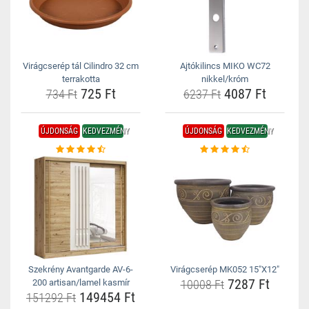
Virágcserép tál Cilindro 32 cm
Ajtókilincs MIKO WC72
terrakotta
nikkel/króm
725 Ft
4087 Ft
734 Ft
6237 Ft
ÚJDONSÁG
KEDVEZMÉNY
ÚJDONSÁG
KEDVEZMÉNY
Szekrény Avantgarde AV-6-
Virágcserép MK052 15"X12"
7287 Ft
200 artisan/lamel kasmír
10008 Ft
149454 Ft
151292 Ft