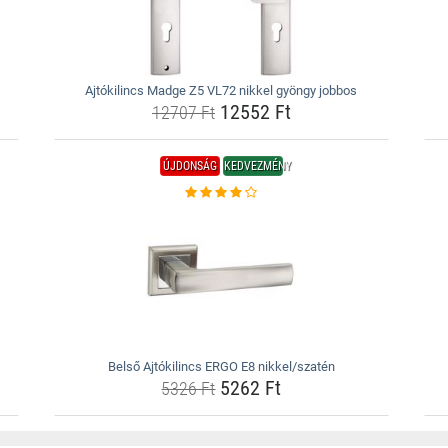
Ajtókilincs Madge Z5 VL72 nikkel gyöngy jobbos
12552 Ft
12707 Ft
ÚJDONSÁG
KEDVEZMÉNY
Belső Ajtókilincs ERGO E8 nikkel/szatén
5262 Ft
5326 Ft