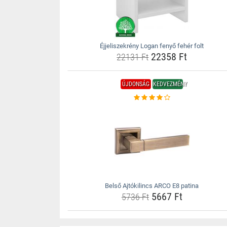
Éjjeliszekrény Logan fenyő fehér folt
22358 Ft
22131 Ft
ÚJDONSÁG
KEDVEZMÉNY
Belső Ajtókilincs ARCO E8 patina
5667 Ft
5736 Ft