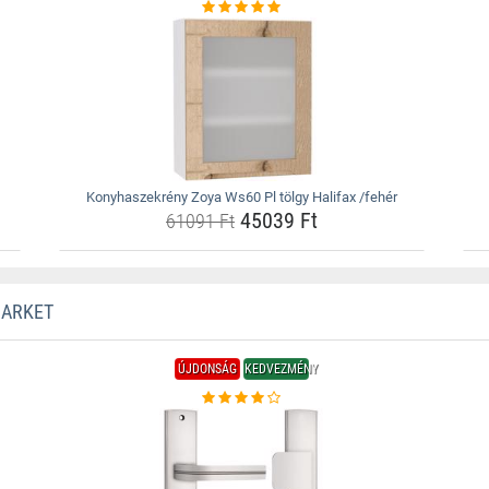
Konyhaszekrény Zoya Ws60 Pl tölgy Halifax /fehér
45039 Ft
61091 Ft
MARKET
ÚJDONSÁG
KEDVEZMÉNY