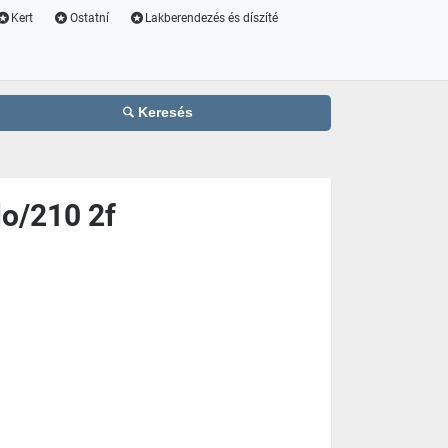
Kert
Ostatní
Lakberendezés és díszíté
Keresés
lo/210 2f