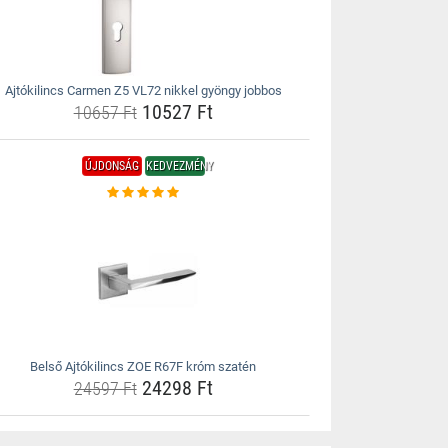
Ajtókilincs Carmen Z5 VL72 nikkel gyöngy jobbos
10527 Ft
10657 Ft
ÚJDONSÁG
KEDVEZMÉNY
Belső Ajtókilincs ZOE R67F króm szatén
24298 Ft
24597 Ft