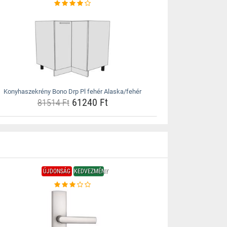
Konyhaszekrény Bono Drp Pl fehér Alaska/fehér
61240 Ft
81514 Ft
ÚJDONSÁG
KEDVEZMÉNY