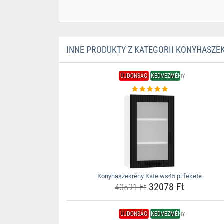
INNE PRODUKTY Z KATEGORII KONYHASZE
ÚJDONSÁG
KEDVEZMÉNY
Konyhaszekrény Kate ws45 pl fekete
32078 Ft
40591 Ft
ÚJDONSÁG
KEDVEZMÉNY