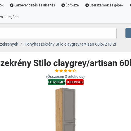
ok
Lakberendezés és díszítés
Építkezé
Szerszámok és gépek
n kategória
zekrények
Konyhaszekrény Stilo claygrey/artisan 60lo/210 2f
ekrény Stilo claygrey/artisan 60
(Összesen
3
értékelés)
KEDVEZMÉNY
ÚJDONSÁG