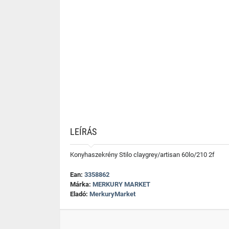
LEÍRÁS
Konyhaszekrény Stilo claygrey/artisan 60lo/210 2f
Ean:
3358862
Márka:
MERKURY MARKET
Eladó:
MerkuryMarket