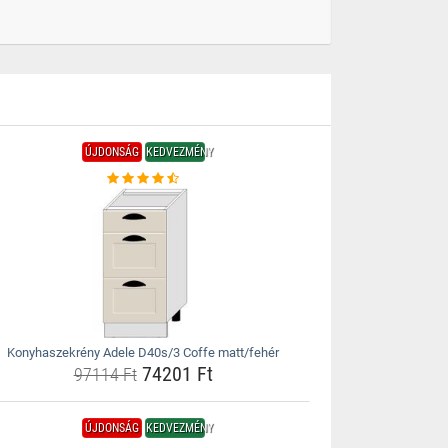
ÚJDONSÁG
KEDVEZMÉNY
Konyhaszekrény Adele D40s/3 Coffe matt/fehér
74201 Ft
97114 Ft
ÚJDONSÁG
KEDVEZMÉNY