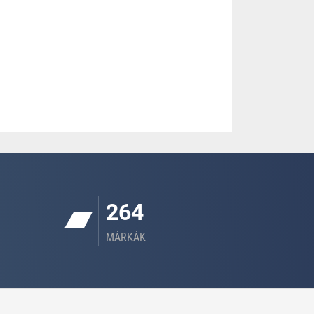
264
MÁRKÁK