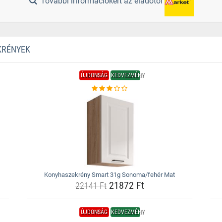
További információkért az eladótól
KRÉNYEK
ÚJDONSÁG
KEDVEZMÉNY
Konyhaszekrény Smart 31g Sonoma/fehér Mat
21872 Ft
22141 Ft
ÚJDONSÁG
KEDVEZMÉNY