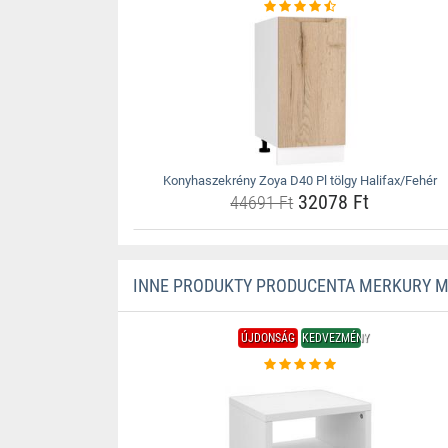
Konyhaszekrény Zoya D40 Pl tölgy Halifax/Fehér
32078 Ft
44691 Ft
INNE PRODUKTY PRODUCENTA MERKURY 
ÚJDONSÁG
KEDVEZMÉNY