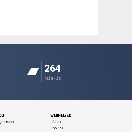
264
MÁRKÁK
OG
WEBHELYEK
gazinunk
Rólunk
Cookies