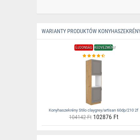
WARIANTY PRODUKTÓW KONYHASZEKRÉNY 
ÚJDONSÁG
KEDVEZMÉNY
Konyhaszekrény Stilo claygrey/artisan 60dp/210 2f
102876 Ft
104142 Ft