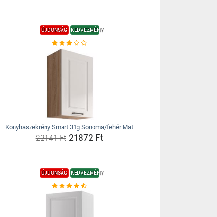
ÚJDONSÁG
KEDVEZMÉNY
Konyhaszekrény Smart 31g Sonoma/fehér Mat
21872 Ft
22141 Ft
ÚJDONSÁG
KEDVEZMÉNY