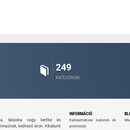
249
KATEGÓRIÁK
INFORMÁCIÓ
BL
zba, lakásba vagy kertbe és
Kedvezményes kuponok és
Ma
ármaznak, kedvező áron. Kínálunk
promóciók