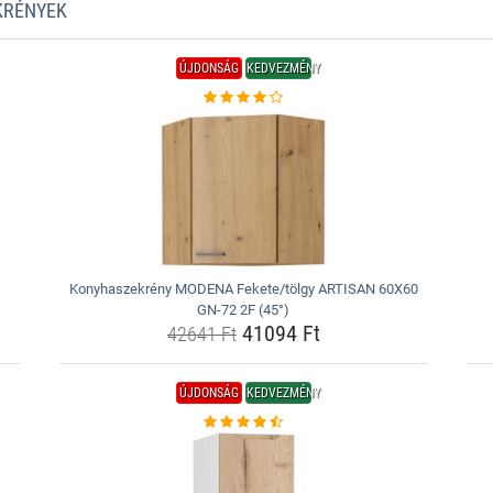
KRÉNYEK
ÚJDONSÁG
KEDVEZMÉNY
Konyhaszekrény MODENA Fekete/tölgy ARTISAN 60X60
GN-72 2F (45°)
41094 Ft
42641 Ft
ÚJDONSÁG
KEDVEZMÉNY