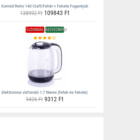
Komód Retro 140 Craft/Fehér + Fekete Fogantyúk
109843 Ft
138992 Ft
ÚJDONSÁG
KEDVEZMÉNY
Elektromos vízforraló 1,7 literes (fehér és fekete)
9312 Ft
9426 Ft