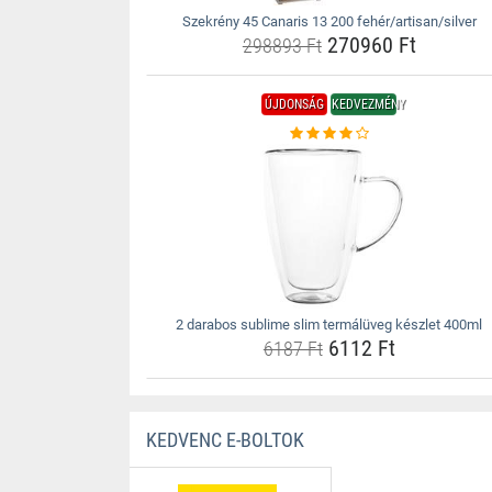
Szekrény 45 Canaris 13 200 fehér/artisan/silver
270960 Ft
298893 Ft
ÚJDONSÁG
KEDVEZMÉNY
2 darabos sublime slim termálüveg készlet 400ml
6112 Ft
6187 Ft
KEDVENC E-BOLTOK