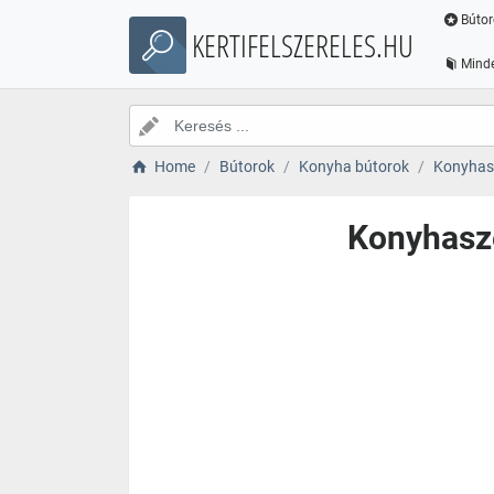
Bútor
KERTIFELSZERELES.HU
Minde
Home
Bútorok
Konyha bútorok
Konyhas
Konyhasze