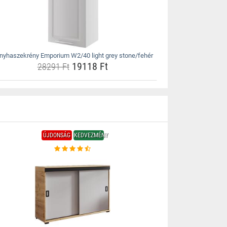
nyhaszekrény Emporium W2/40 light grey stone/fehér
19118 Ft
28291 Ft
ÚJDONSÁG
KEDVEZMÉNY