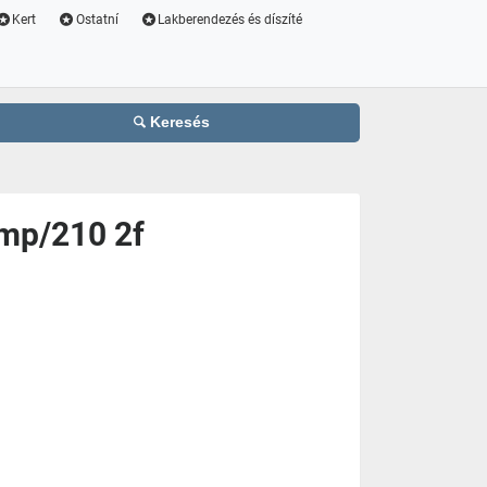
Kert
Ostatní
Lakberendezés és díszíté
Keresés
dmp/210 2f