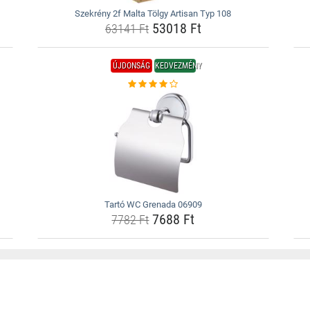
Szekrény 2f Malta Tölgy Artisan Typ 108
53018 Ft
63141 Ft
ÚJDONSÁG
KEDVEZMÉNY
Tartó WC Grenada 06909
7688 Ft
7782 Ft