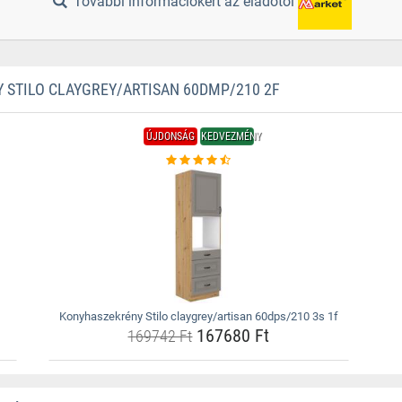
További információkért az eladótól
STILO CLAYGREY/ARTISAN 60DMP/210 2F
ÚJDONSÁG
KEDVEZMÉNY
Konyhaszekrény Stilo claygrey/artisan 60dps/210 3s 1f
167680 Ft
169742 Ft