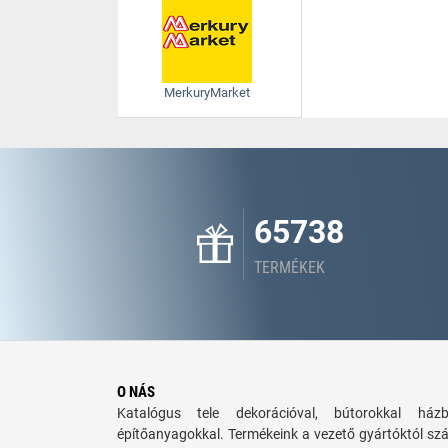
MerkuryMarket
65738
TERMÉKEK
O NÁS
Katalógus tele dekorációval, bútorokkal há
építőanyagokkal. Termékeink a vezető gyártóktól sz