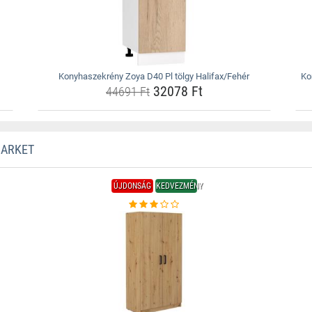
Konyhaszekrény Zoya D40 Pl tölgy Halifax/Fehér
Ko
32078 Ft
44691 Ft
MARKET
ÚJDONSÁG
KEDVEZMÉNY