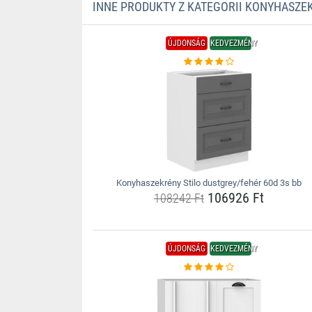
INNE PRODUKTY Z KATEGORII KONYHASZE
ÚJDONSÁG
KEDVEZMÉNY
Konyhaszekrény Stilo dustgrey/fehér 60d 3s bb
106926 Ft
108242 Ft
ÚJDONSÁG
KEDVEZMÉNY