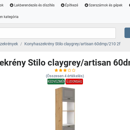
ok
Lakberendezés és díszítés
Építkezé
Szerszámok és gépek
n kategória
zekrények
Konyhaszekrény Stilo claygrey/artisan 60dmp/210 2f
krény Stilo claygrey/artisan 60
(Összesen
4
értékelés)
KEDVEZMÉNY
ÚJDONSÁG