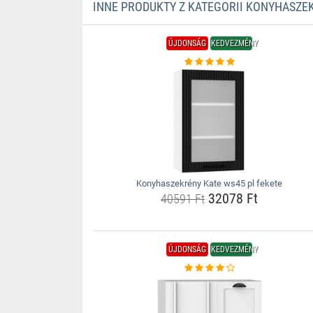
INNE PRODUKTY Z KATEGORII KONYHASZE
ÚJDONSÁG
KEDVEZMÉNY
Konyhaszekrény Kate ws45 pl fekete
32078 Ft
40591 Ft
ÚJDONSÁG
KEDVEZMÉNY