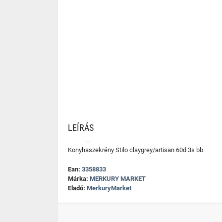
LEÍRÁS
Konyhaszekrény Stilo claygrey/artisan 60d 3s bb
Ean:
3358833
Márka:
MERKURY MARKET
Eladó:
MerkuryMarket