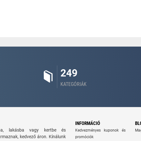
249
KATEGÓRIÁK
INFORMÁCIÓ
BL
zba, lakásba vagy kertbe és
Kedvezményes kuponok és
Ma
ármaznak, kedvező áron. Kínálunk
promóciók