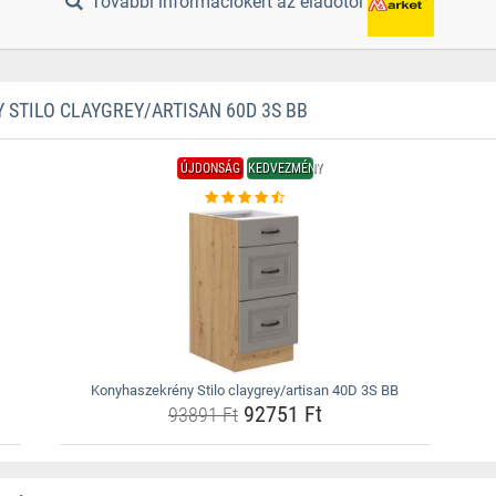
További információkért az eladótól
TILO CLAYGREY/ARTISAN 60D 3S BB
ÚJDONSÁG
KEDVEZMÉNY
Konyhaszekrény Stilo claygrey/artisan 40D 3S BB
92751 Ft
93891 Ft