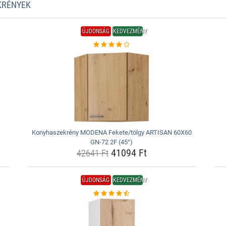
KRÉNYEK
ÚJDONSÁG
KEDVEZMÉNY
Konyhaszekrény MODENA Fekete/tölgy ARTISAN 60X60
GN-72 2F (45°)
41094 Ft
42641 Ft
ÚJDONSÁG
KEDVEZMÉNY