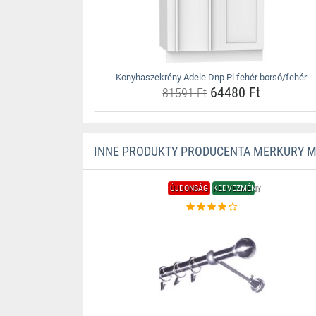
Konyhaszekrény Adele Dnp Pl fehér borsó/fehér
64480 Ft
81591 Ft
INNE PRODUKTY PRODUCENTA MERKURY 
ÚJDONSÁG
KEDVEZMÉNY