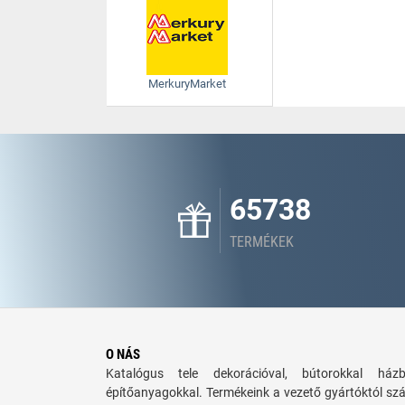
MerkuryMarket
65738
TERMÉKEK
O NÁS
Katalógus tele dekorációval, bútorokkal há
építőanyagokkal. Termékeink a vezető gyártóktól sz