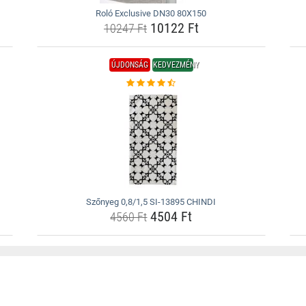
Roló Exclusive DN30 80X150
10122 Ft
10247 Ft
ÚJDONSÁG
KEDVEZMÉNY
Szőnyeg 0,8/1,5 SI-13895 CHINDI
4504 Ft
4560 Ft