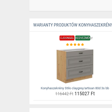
WARIANTY PRODUKTÓW KONYHASZEKRÉNY S
ÚJDONSÁG
KEDVEZMÉNY
Konyhaszekrény Stilo claygrey/artisan 80d 3s bb
115027 Ft
116442 Ft