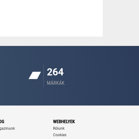
264
MÁRKÁK
OG
WEBHELYEK
gazinunk
Rólunk
Cookies