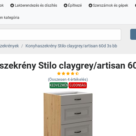
ok
Lakberendezés és díszítés
Építkezé
Szerszámok és gépek
n kategória
zekrények
Konyhaszekrény Stilo claygrey/artisan 60d 3s bb
zekrény Stilo claygrey/artisan 6
(Összesen
4
értékelés)
KEDVEZMÉNY
ÚJDONSÁG