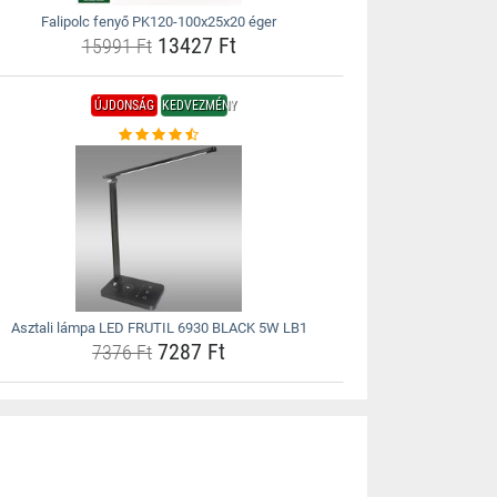
Falipolc fenyő PK120-100x25x20 éger
13427 Ft
15991 Ft
ÚJDONSÁG
KEDVEZMÉNY
Asztali lámpa LED FRUTIL 6930 BLACK 5W LB1
7287 Ft
7376 Ft