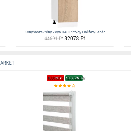
Konyhaszekrény Zoya D40 Pl tölgy Halifax/Fehér
32078 Ft
44691 Ft
MARKET
ÚJDONSÁG
KEDVEZMÉNY