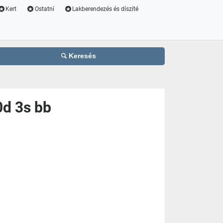
Kert
Ostatní
Lakberendezés és díszíté
Keresés
0d 3s bb