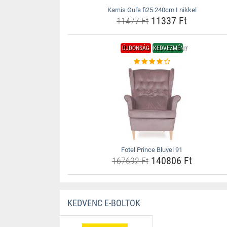
Karnis Guľa fi25 240cm I nikkel
11337 Ft
11477 Ft
ÚJDONSÁG
KEDVEZMÉNY
Fotel Prince Bluvel 91
140806 Ft
167692 Ft
KEDVENC E-BOLTOK