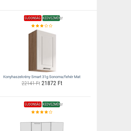
ÚJDONSÁG
KEDVEZMÉNY
Konyhaszekrény Smart 31g Sonoma/fehér Mat
21872 Ft
22141 Ft
ÚJDONSÁG
KEDVEZMÉNY