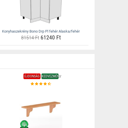
Konyhaszekrény Bono Drp Pl fehér Alaska/fehér
61240 Ft
81514 Ft
ÚJDONSÁG
KEDVEZMÉNY