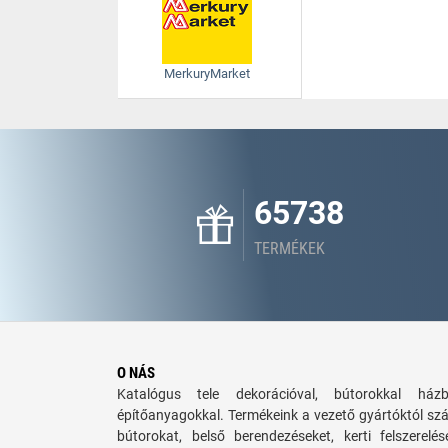
MerkuryMarket
65738
TERMÉKEK
O NÁS
Katalógus tele dekorációval, bútorokkal há
építőanyagokkal. Termékeink a vezető gyártóktól sz
bútorokat, belső berendezéseket, kerti felszerelé