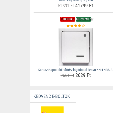
Test Grey D5am/60/154
41799 Ft
52891 Ft
ÚJDONSÁG
KEDVEZMÉNY
Keresztkapcsoló háttérvilágĺtással Bravo ŁNH-4BS.B
2629 Ft
2661 Ft
KEDVENC E-BOLTOK