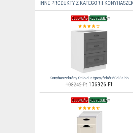
INNE PRODUKTY Z KATEGORII KONYHASZE
ÚJDONSÁG
KEDVEZMÉNY
Konyhaszekrény Stilo dustgrey/fehér 60d 3s bb
106926 Ft
108242 Ft
ÚJDONSÁG
KEDVEZMÉNY