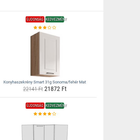
ÚJDONSÁG
KEDVEZMÉNY
Konyhaszekrény Smart 31g Sonoma/fehér Mat
21872 Ft
22141 Ft
ÚJDONSÁG
KEDVEZMÉNY