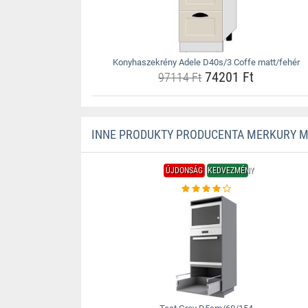
Konyhaszekrény Adele D40s/3 Coffe matt/fehér
74201 Ft
97114 Ft
INNE PRODUKTY PRODUCENTA MERKURY 
ÚJDONSÁG
KEDVEZMÉNY