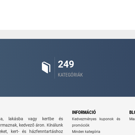
249
KATEGÓRIÁK
INFORMÁCIÓ
BL
zba, lakásba vagy kertbe és
Kedvezményes kuponok és
Ma
ármaznak, kedvező áron. Kínálunk
promóciók
seket, kert- és házfenntartáshoz
Minden kategória