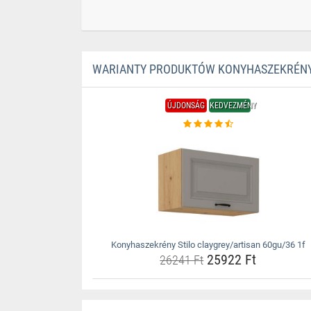
WARIANTY PRODUKTÓW KONYHASZEKRÉNY 
ÚJDONSÁG
KEDVEZMÉNY
Konyhaszekrény Stilo claygrey/artisan 60gu/36 1f
25922 Ft
26241 Ft