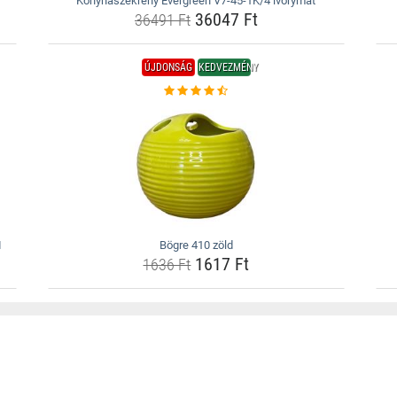
Konyhaszekrény Evergreen V7-45-1K/4 ivorymat
36047 Ft
36491 Ft
ÚJDONSÁG
KEDVEZMÉNY
I
Bögre 410 zöld
1617 Ft
1636 Ft