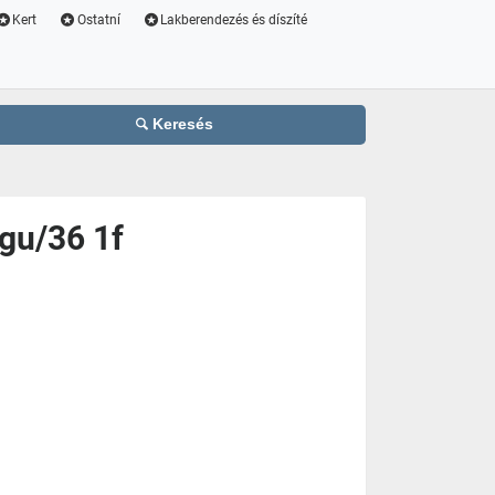
Kert
Ostatní
Lakberendezés és díszíté
Keresés
gu/36 1f