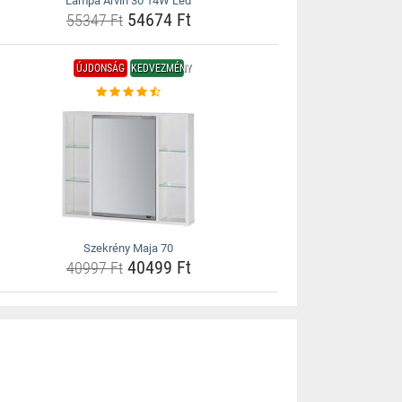
Lámpa Arvin 30 14W Led
54674 Ft
55347 Ft
ÚJDONSÁG
KEDVEZMÉNY
Szekrény Maja 70
40499 Ft
40997 Ft