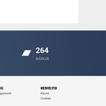
264
MÁRKÁK
OG
WEBHELYEK
gazinunk
Rólunk
Cookies