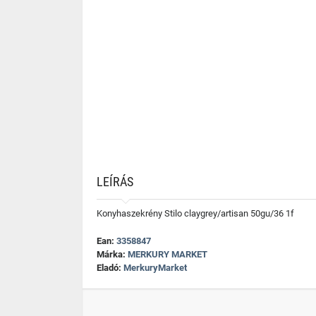
LEÍRÁS
Konyhaszekrény Stilo claygrey/artisan 50gu/36 1f
Ean:
3358847
Márka:
MERKURY MARKET
Eladó:
MerkuryMarket