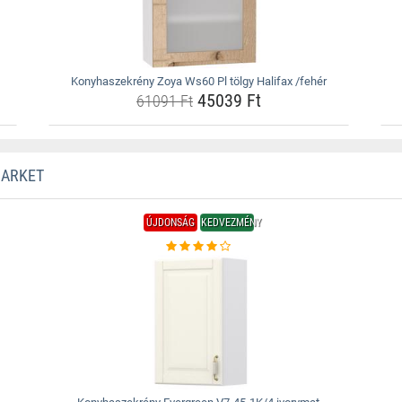
Konyhaszekrény Zoya Ws60 Pl tölgy Halifax /fehér
45039 Ft
61091 Ft
MARKET
ÚJDONSÁG
KEDVEZMÉNY