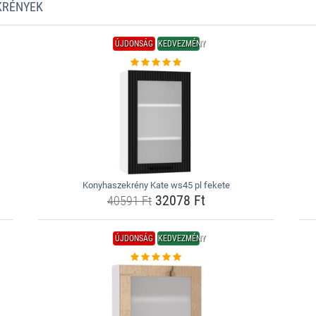
KRÉNYEK
ÚJDONSÁG
KEDVEZMÉNY
Konyhaszekrény Kate ws45 pl fekete
32078 Ft
40591 Ft
ÚJDONSÁG
KEDVEZMÉNY