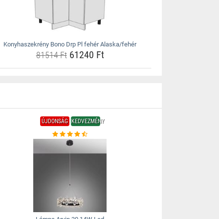
Konyhaszekrény Bono Drp Pl fehér Alaska/fehér
61240 Ft
81514 Ft
ÚJDONSÁG
KEDVEZMÉNY