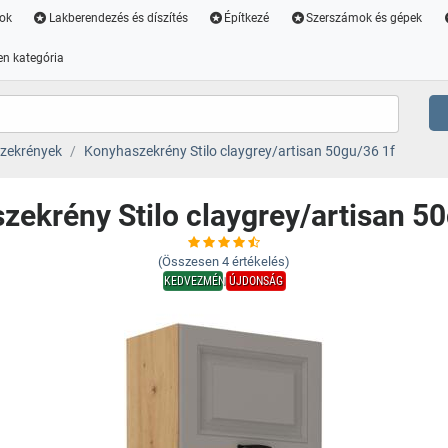
ok
Lakberendezés és díszítés
Építkezé
Szerszámok és gépek
n kategória
zekrények
Konyhaszekrény Stilo claygrey/artisan 50gu/36 1f
zekrény Stilo claygrey/artisan 50
(Összesen
4
értékelés)
KEDVEZMÉNY
ÚJDONSÁG