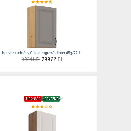
Konyhaszekrény Stilo claygrey/artisan 45g/72 1f
29972 Ft
30341 Ft
ÚJDONSÁG
KEDVEZMÉNY