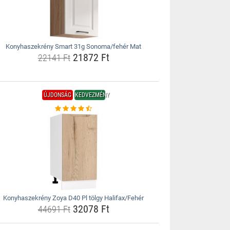
Konyhaszekrény Smart 31g Sonoma/fehér Mat
21872 Ft
22141 Ft
ÚJDONSÁG
KEDVEZMÉNY
Konyhaszekrény Zoya D40 Pl tölgy Halifax/Fehér
32078 Ft
44691 Ft