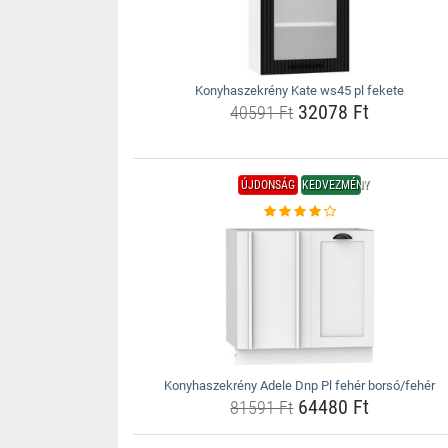
Konyhaszekrény Kate ws45 pl fekete
32078 Ft
40591 Ft
ÚJDONSÁG
KEDVEZMÉNY
Konyhaszekrény Adele Dnp Pl fehér borsó/fehér
64480 Ft
81591 Ft