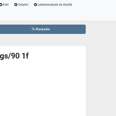
Kert
Ostatní
Lakberendezés és díszíté
Keresés
gs/90 1f