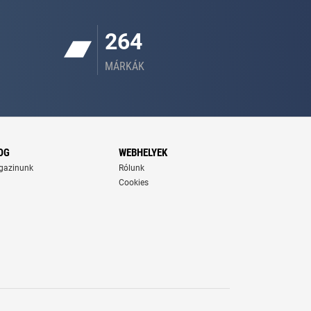
264
MÁRKÁK
OG
WEBHELYEK
gazinunk
Rólunk
Cookies