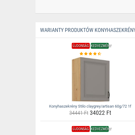
WARIANTY PRODUKTÓW KONYHASZEKRÉNY 
ÚJDONSÁG
KEDVEZMÉNY
Konyhaszekrény Stilo claygrey/artisan 60g/72 1f
34022 Ft
34441 Ft
ÚJDONSÁG
KEDVEZMÉNY