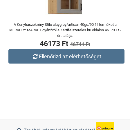
A Konyhaszekrény Stilo claygrey/artisan 40gs/90 1f terméket a
MERKURY MARKET gyártótól a Kertifelszereles.hu oldalon 46173 Ft -
ért találja.
46173 Ft
46741 Ft
Ellenőrizd az elérhetőséget