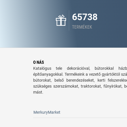
65738
TERMÉKEK
O NÁS
Katalógus tele dekorációval, bútorokkal há
építőanyagokkal. Termékeink a vezető gyártóktól sz
bútorokat, belső berendezéseket, kerti felszerelé
szükséges szerszámokat, traktorokat, fűnyírókat,
mást.
MerkuryMarket