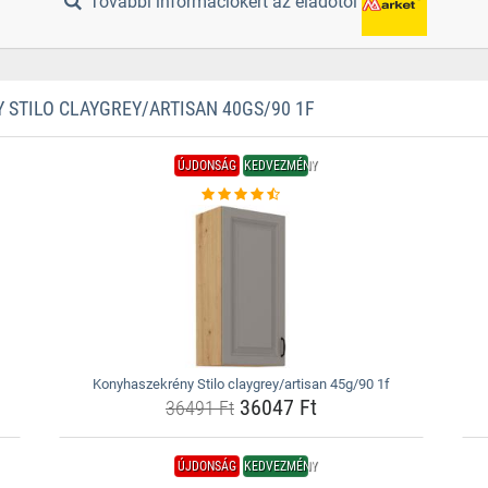
További információkért az eladótól
STILO CLAYGREY/ARTISAN 40GS/90 1F
ÚJDONSÁG
KEDVEZMÉNY
Konyhaszekrény Stilo claygrey/artisan 45g/90 1f
36047 Ft
36491 Ft
ÚJDONSÁG
KEDVEZMÉNY