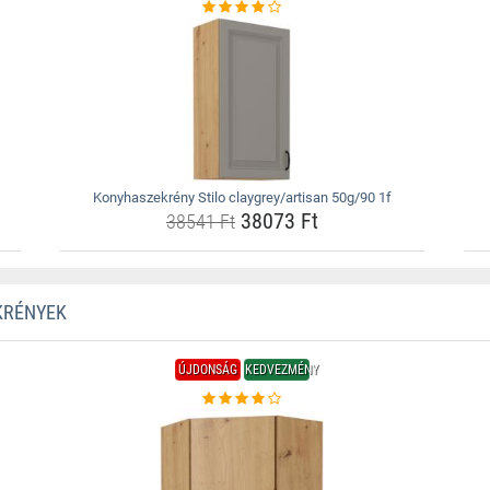
Konyhaszekrény Stilo claygrey/artisan 50g/90 1f
38073 Ft
38541 Ft
KRÉNYEK
ÚJDONSÁG
KEDVEZMÉNY