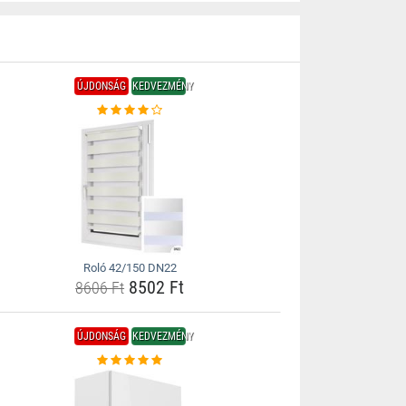
ÚJDONSÁG
KEDVEZMÉNY
Roló 42/150 DN22
8502 Ft
8606 Ft
ÚJDONSÁG
KEDVEZMÉNY