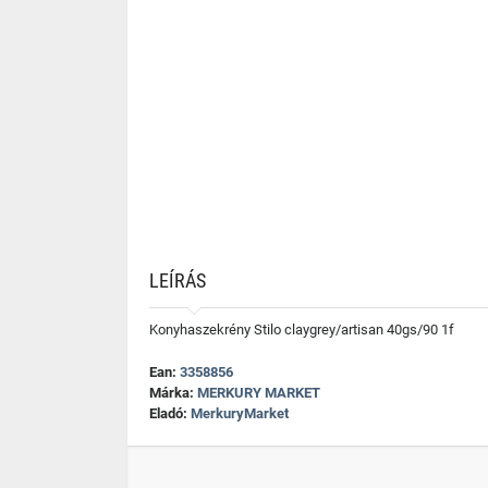
LEÍRÁS
Konyhaszekrény Stilo claygrey/artisan 40gs/90 1f
Ean:
3358856
Márka:
MERKURY MARKET
Eladó:
MerkuryMarket