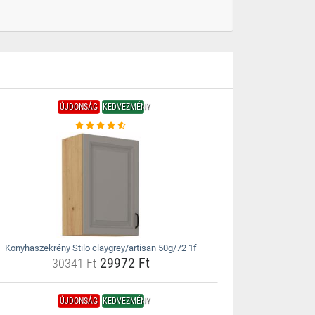
ÚJDONSÁG
KEDVEZMÉNY
Konyhaszekrény Stilo claygrey/artisan 50g/72 1f
29972 Ft
30341 Ft
ÚJDONSÁG
KEDVEZMÉNY