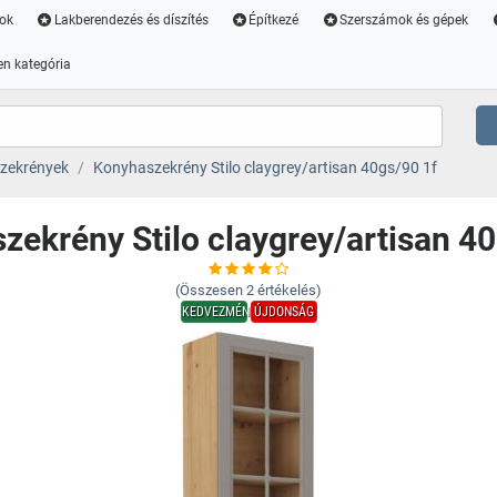
ok
Lakberendezés és díszítés
Építkezé
Szerszámok és gépek
n kategória
zekrények
Konyhaszekrény Stilo claygrey/artisan 40gs/90 1f
zekrény Stilo claygrey/artisan 40
(Összesen
2
értékelés)
KEDVEZMÉNY
ÚJDONSÁG