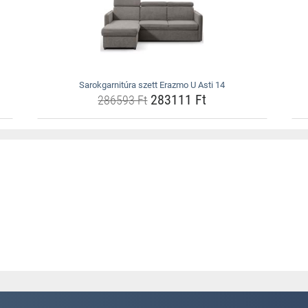
Sarokgarnitúra szett Erazmo U Asti 14
283111 Ft
286593 Ft