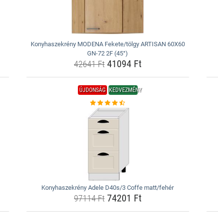
Konyhaszekrény MODENA Fekete/tölgy ARTISAN 60X60
GN-72 2F (45°)
41094 Ft
42641 Ft
ÚJDONSÁG
KEDVEZMÉNY
Konyhaszekrény Adele D40s/3 Coffe matt/fehér
74201 Ft
97114 Ft