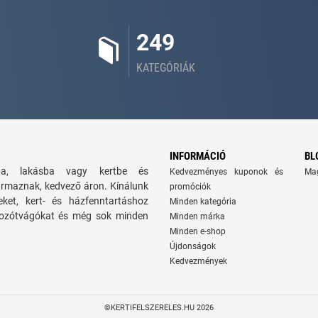
249
KATEGÓRIÁK
INFORMÁCIÓ
BL
zba, lakásba vagy kertbe és
Kedvezményes kuponok és
Ma
ármaznak, kedvező áron. Kínálunk
promóciók
seket, kert- és házfenntartáshoz
Minden kategória
 bozótvágókat és még sok minden
Minden márka
Minden e-shop
Újdonságok
Kedvezmények
©KERTIFELSZERELES.HU 2026