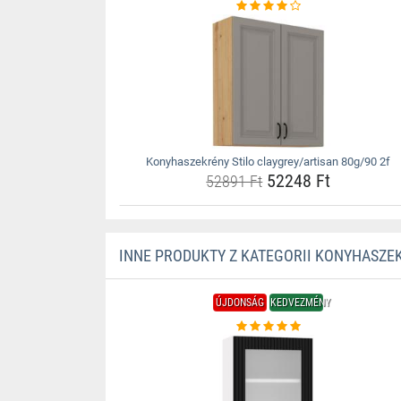
Konyhaszekrény Stilo claygrey/artisan 80g/90 2f
52248 Ft
52891 Ft
INNE PRODUKTY Z KATEGORII KONYHASZE
ÚJDONSÁG
KEDVEZMÉNY