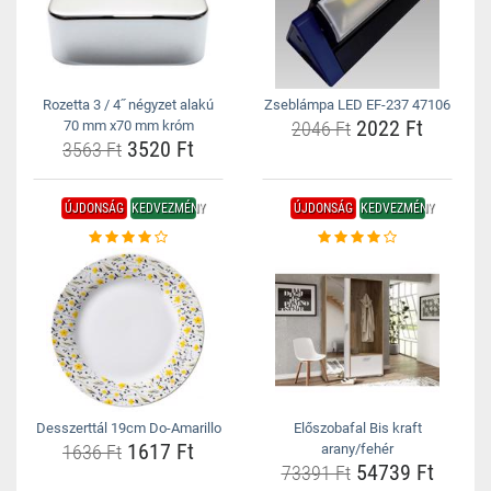
Rozetta 3 / 4˝ négyzet alakú
Zseblámpa LED EF-237 47106
2022 Ft
70 mm x70 mm króm
2046 Ft
3520 Ft
3563 Ft
ÚJDONSÁG
KEDVEZMÉNY
ÚJDONSÁG
KEDVEZMÉNY
Desszerttál 19cm Do-Amarillo
Előszobafal Bis kraft
1617 Ft
1636 Ft
arany/fehér
54739 Ft
73391 Ft