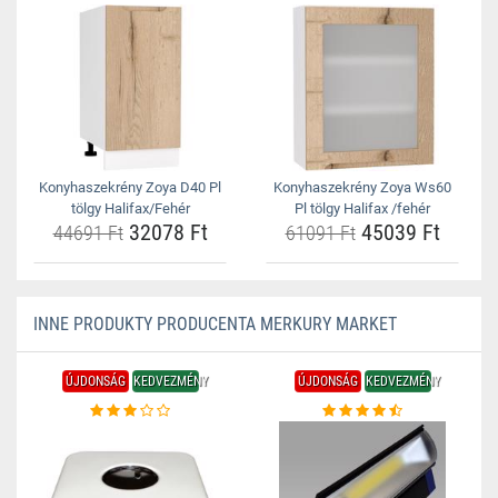
Konyhaszekrény Zoya D40 Pl
Konyhaszekrény Zoya Ws60
tölgy Halifax/Fehér
Pl tölgy Halifax /fehér
32078 Ft
45039 Ft
44691 Ft
61091 Ft
INNE PRODUKTY PRODUCENTA MERKURY MARKET
ÚJDONSÁG
KEDVEZMÉNY
ÚJDONSÁG
KEDVEZMÉNY