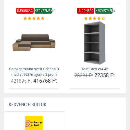
ÚJDONSÁG
KEDVEZMÉNY
ÚJDONSÁG
KEDVEZMÉNY
Sarokgarnitúra szett Odessa B
Test Grey W4 45
22358 Ft
madryt 923/majorka 2 prom
28291 Ft
416768 Ft
421895 Ft
KEDVENC E-BOLTOK