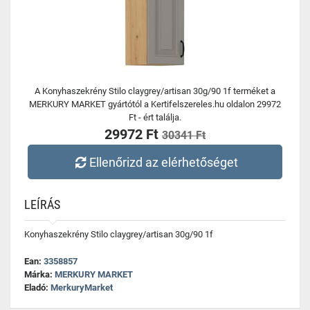
A Konyhaszekrény Stilo claygrey/artisan 30g/90 1f terméket a
MERKURY MARKET gyártótól a Kertifelszereles.hu oldalon 29972
Ft - ért találja.
29972 Ft
30341 Ft
Ellenőrizd az elérhetőséget
LEÍRÁS
Konyhaszekrény Stilo claygrey/artisan 30g/90 1f
Ean:
3358857
Márka:
MERKURY MARKET
Eladó:
MerkuryMarket