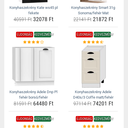
Konyhaszekrény Kate ws45 pl
Konyhaszekrény Smart 31g
fekete
Sonoma/fehér Mat
32078 Ft
21872 Ft
40591 Ft
22141 Ft
ÚJDONSÁG
KEDVEZMÉNY
ÚJDONSÁG
KEDVEZMÉNY
Konyhaszekrény Adele Dnp Pl
Konyhaszekrény Adele
fehér borsó/fehér
D40s/3 Coffe matt/fehér
64480 Ft
74201 Ft
81591 Ft
97114 Ft
ÚJDONSÁG
KEDVEZMÉNY
ÚJDONSÁG
KEDVEZMÉNY