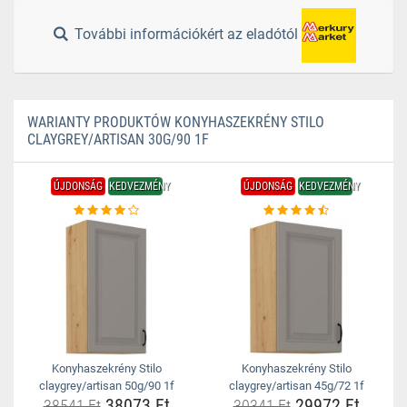
További információkért az eladótól
WARIANTY PRODUKTÓW KONYHASZEKRÉNY STILO
CLAYGREY/ARTISAN 30G/90 1F
ÚJDONSÁG
KEDVEZMÉNY
ÚJDONSÁG
KEDVEZMÉNY
Konyhaszekrény Stilo
Konyhaszekrény Stilo
claygrey/artisan 50g/90 1f
claygrey/artisan 45g/72 1f
38073 Ft
29972 Ft
38541 Ft
30341 Ft