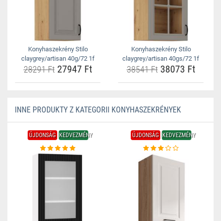
Konyhaszekrény Stilo
Konyhaszekrény Stilo
claygrey/artisan 40g/72 1f
claygrey/artisan 40gs/72 1f
27947 Ft
38073 Ft
28291 Ft
38541 Ft
INNE PRODUKTY Z KATEGORII KONYHASZEKRÉNYEK
ÚJDONSÁG
KEDVEZMÉNY
ÚJDONSÁG
KEDVEZMÉNY