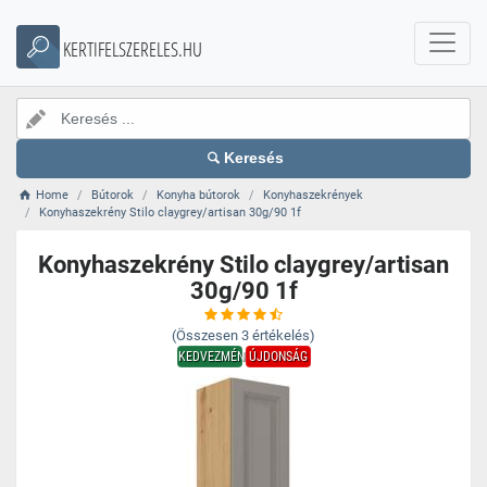
KERTIFELSZERELES.HU
Keresés
Home
Bútorok
Konyha bútorok
Konyhaszekrények
Konyhaszekrény Stilo claygrey/artisan 30g/90 1f
Konyhaszekrény Stilo claygrey/artisan
30g/90 1f
(Összesen
3
értékelés)
KEDVEZMÉNY
ÚJDONSÁG