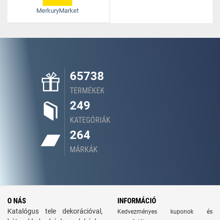
MerkuryMarket
65738
TERMÉKEK
249
KATEGÓRIÁK
264
MÁRKÁK
O NÁS
INFORMÁCIÓ
Katalógus tele dekorációval,
Kedvezményes kuponok és