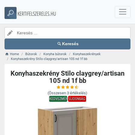
KERTIFELSZERELES.HU
Keresés
Home
Bútorok
Konyha bútorok
Konyhaszekrények
Konyhaszekrény Stilo claygrey/artisan 105 nd 1f bb
Konyhaszekrény Stilo claygrey/artisan
105 nd 1f bb
(Összesen
3
értékelés)
KEDVEZMÉNY
ÚJDONSÁG