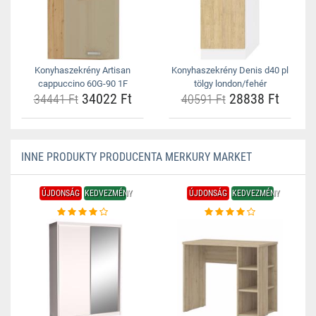
Konyhaszekrény Artisan
Konyhaszekrény Denis d40 pl
cappuccino 60G-90 1F
tölgy london/fehér
34022 Ft
28838 Ft
34441 Ft
40591 Ft
INNE PRODUKTY PRODUCENTA MERKURY MARKET
ÚJDONSÁG
KEDVEZMÉNY
ÚJDONSÁG
KEDVEZMÉNY