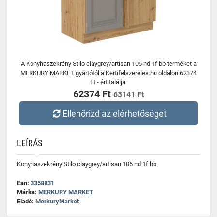
A Konyhaszekrény Stilo claygrey/artisan 105 nd 1f bb terméket a
MERKURY MARKET gyártótól a Kertifelszereles.hu oldalon 62374
Ft - ért találja.
62374 Ft
63141 Ft
Ellenőrizd az elérhetőséget
LEÍRÁS
Konyhaszekrény Stilo claygrey/artisan 105 nd 1f bb
Ean:
3358831
Márka:
MERKURY MARKET
Eladó:
MerkuryMarket