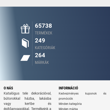
65738
TERMÉKEK
249
KATEGÓRIÁK
264
MÁRKÁK
O NÁS
INFORMÁCIÓ
Katalógus tele dekorációval,
Kedvezményes kuponok és
bútorokkal házba, lakásba
promóciók
vagy kertbe és
Minden kategória
építőanyagokkal. Termékeink a
Minden márka