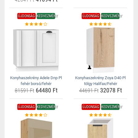
ÚJDONSÁG
KEDVEZMÉNY
ÚJDONSÁG
KEDVEZMÉNY
Konyhaszekrény Adele Dnp Pl
Konyhaszekrény Zoya D40 Pl
fehér borsó/fehér
tölgy Halifax/Fehér
64480 Ft
32078 Ft
81591 Ft
44691 Ft
ÚJDONSÁG
KEDVEZMÉNY
ÚJDONSÁG
KEDVEZMÉNY