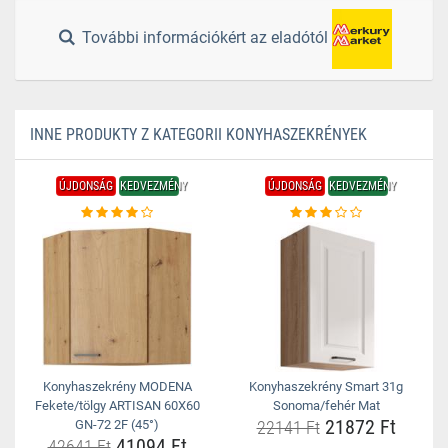
További információkért az eladótól
INNE PRODUKTY Z KATEGORII KONYHASZEKRÉNYEK
ÚJDONSÁG
KEDVEZMÉNY
ÚJDONSÁG
KEDVEZMÉNY
Konyhaszekrény MODENA
Konyhaszekrény Smart 31g
Fekete/tölgy ARTISAN 60X60
Sonoma/fehér Mat
21872 Ft
GN-72 2F (45°)
22141 Ft
41094 Ft
42641 Ft