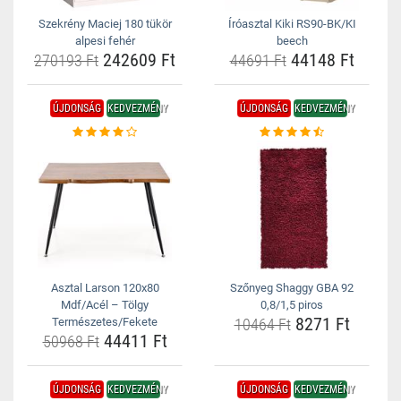
Szekrény Maciej 180 tükör
Íróasztal Kiki RS90-BK/KI
alpesi fehér
beech
242609 Ft
44148 Ft
270193 Ft
44691 Ft
ÚJDONSÁG
KEDVEZMÉNY
ÚJDONSÁG
KEDVEZMÉNY
Asztal Larson 120x80
Szőnyeg Shaggy GBA 92
Mdf/Acél – Tölgy
0,8/1,5 piros
8271 Ft
Természetes/Fekete
10464 Ft
44411 Ft
50968 Ft
ÚJDONSÁG
KEDVEZMÉNY
ÚJDONSÁG
KEDVEZMÉNY