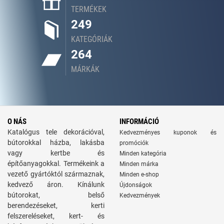
TERMÉKEK
249
KATEGÓRIÁK
264
MÁRKÁK
O NÁS
INFORMÁCIÓ
Katalógus tele dekorációval,
Kedvezményes kuponok és
bútorokkal házba, lakásba
promóciók
vagy kertbe és
Minden kategória
építőanyagokkal. Termékeink a
Minden márka
vezető gyártóktól származnak,
Minden e-shop
kedvező áron. Kínálunk
Újdonságok
bútorokat, belső
Kedvezmények
berendezéseket, kerti
felszereléseket, kert- és