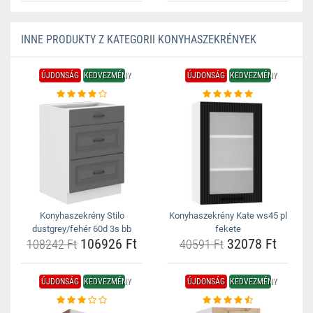
INNE PRODUKTY Z KATEGORII KONYHASZEKRÉNYEK
ÚJDONSÁG
KEDVEZMÉNY
ÚJDONSÁG
KEDVEZMÉNY
Konyhaszekrény Stilo
Konyhaszekrény Kate ws45 pl
dustgrey/fehér 60d 3s bb
fekete
106926 Ft
32078 Ft
108242 Ft
40591 Ft
ÚJDONSÁG
KEDVEZMÉNY
ÚJDONSÁG
KEDVEZMÉNY