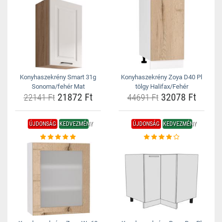
Konyhaszekrény Smart 31g
Konyhaszekrény Zoya D40 Pl
Sonoma/fehér Mat
tölgy Halifax/Fehér
21872 Ft
32078 Ft
22141 Ft
44691 Ft
ÚJDONSÁG
KEDVEZMÉNY
ÚJDONSÁG
KEDVEZMÉNY