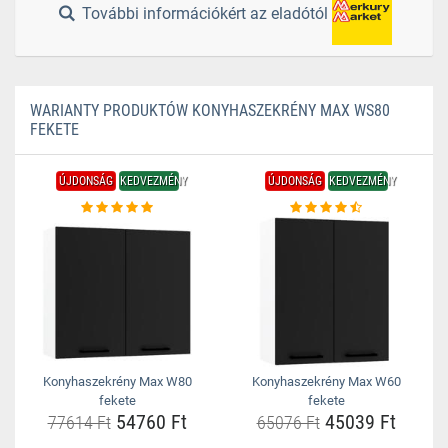
További információkért az eladótól
WARIANTY PRODUKTÓW KONYHASZEKRÉNY MAX WS80
FEKETE
ÚJDONSÁG
KEDVEZMÉNY
ÚJDONSÁG
KEDVEZMÉNY
Konyhaszekrény Max W80
Konyhaszekrény Max W60
fekete
fekete
54760 Ft
45039 Ft
77614 Ft
65076 Ft