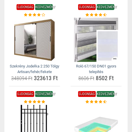
ÚJDONSÁG
KEDVEZMÉNY
ÚJDONSÁG
KEDVEZMÉNY
Szekrény Jodełka 2 250 Tölgy
Roló 67/150 DN01 gyors
Artisan/fehér/fekete
telepítés
323613 Ft
8502 Ft
348094 Ft
8606 Ft
ÚJDONSÁG
KEDVEZMÉNY
ÚJDONSÁG
KEDVEZMÉNY