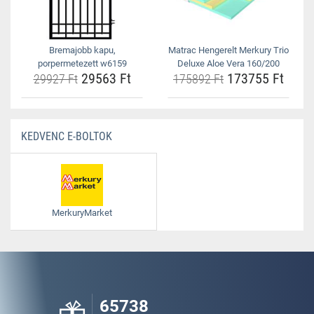
Bremajobb kapu,
Matrac Hengerelt Merkury Trio
porpermetezett w6159
Deluxe Aloe Vera 160/200
29563 Ft
173755 Ft
29927 Ft
175892 Ft
KEDVENC E-BOLTOK
MerkuryMarket
65738