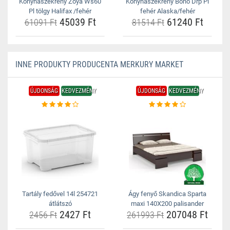
Konyhaszekrény Zoya Ws60
Konyhaszekrény Bono Drp Pl
Pl tölgy Halifax /fehér
fehér Alaska/fehér
45039 Ft
61240 Ft
61091 Ft
81514 Ft
INNE PRODUKTY PRODUCENTA MERKURY MARKET
ÚJDONSÁG
KEDVEZMÉNY
ÚJDONSÁG
KEDVEZMÉNY
Tartály fedővel 14l 254721
Ágy fenyő Skandica Sparta
átlátszó
maxi 140X200 palisander
2427 Ft
207048 Ft
2456 Ft
261993 Ft