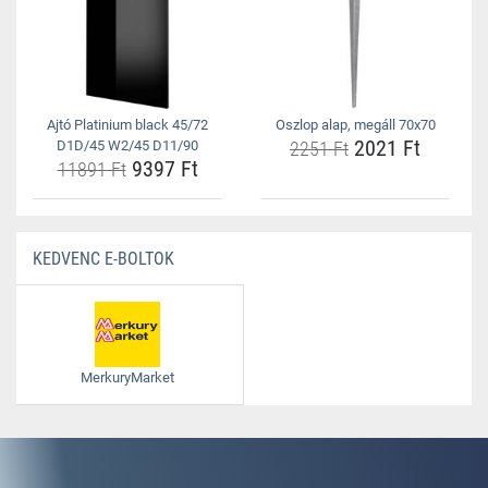
Ajtó Platinium black 45/72
Oszlop alap, megáll 70x70
2021 Ft
D1D/45 W2/45 D11/90
2251 Ft
9397 Ft
11891 Ft
KEDVENC E-BOLTOK
MerkuryMarket