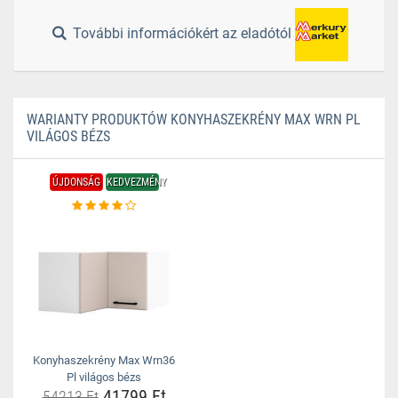
További információkért az eladótól
WARIANTY PRODUKTÓW KONYHASZEKRÉNY MAX WRN PL
VILÁGOS BÉZS
ÚJDONSÁG
KEDVEZMÉNY
Konyhaszekrény Max Wrn36
Pl világos bézs
41799 Ft
54213 Ft