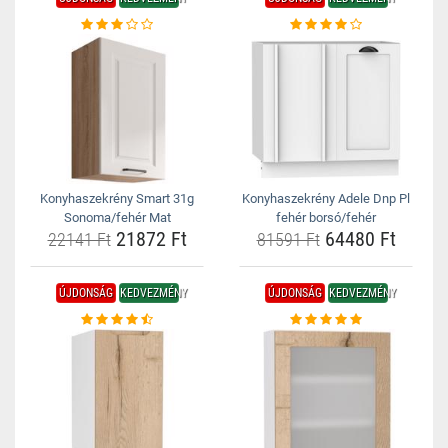
Konyhaszekrény Smart 31g
Konyhaszekrény Adele Dnp Pl
Sonoma/fehér Mat
fehér borsó/fehér
21872 Ft
64480 Ft
22141 Ft
81591 Ft
ÚJDONSÁG
KEDVEZMÉNY
ÚJDONSÁG
KEDVEZMÉNY