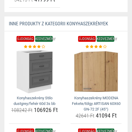
INNE PRODUKTY Z KATEGORII KONYHASZEKRÉNYEK
ÚJDONSÁG
KEDVEZMÉNY
ÚJDONSÁG
KEDVEZMÉNY
Konyhaszekrény Stilo
Konyhaszekrény MODENA
dustgrey/fehér 60d 3s bb
Fekete/tölgy ARTISAN 60X60
106926 Ft
108242 Ft
GN-72 2F (45°)
41094 Ft
42641 Ft
ÚJDONSÁG
KEDVEZMÉNY
ÚJDONSÁG
KEDVEZMÉNY