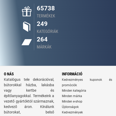
65738
TERMÉKEK
249
KATEGÓRIÁK
264
MÁRKÁK
O NÁS
INFORMÁCIÓ
Katalógus tele dekorációval,
Kedvezményes kuponok és
bútorokkal házba, lakásba
promóciók
vagy kertbe és
Minden kategória
építőanyagokkal. Termékeink a
Minden márka
vezető gyártóktól származnak,
Minden e-shop
kedvező áron. Kínálunk
Újdonságok
bútorokat, belső
Kedvezmények