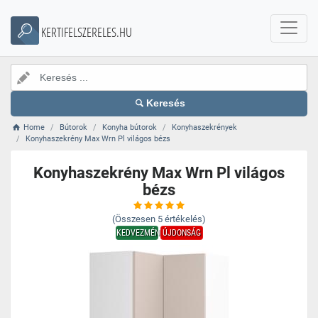
KERTIFELSZERELES.HU
Keresés
Home
Bútorok
Konyha bútorok
Konyhaszekrények
Konyhaszekrény Max Wrn Pl világos bézs
Konyhaszekrény Max Wrn Pl világos
bézs
(Összesen
5
értékelés)
KEDVEZMÉNY
ÚJDONSÁG