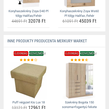
Konyhaszekrény Zoya D40 Pl
Konyhaszekrény Zoya Ws60
tölgy Halifax/Fehér
Pl tölgy Halifax /fehér
32078 Ft
45039 Ft
44691 Ft
61091 Ft
INNE PRODUKTY PRODUCENTA MERKURY MARKET
ÚJDONSÁG
KEDVEZMÉNY
ÚJDONSÁG
KEDVEZMÉNY
Puff négyzet Kis Lux 18
Szekrény Bogota 150
12961 Ft
13121 Ft
sonoma+fogantyú fekete