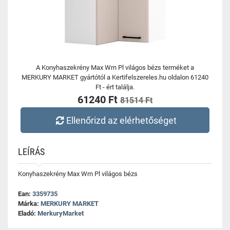
A Konyhaszekrény Max Wrn Pl világos bézs terméket a
MERKURY MARKET gyártótól a Kertifelszereles.hu oldalon 61240
Ft - ért találja.
61240 Ft
81514 Ft
Ellenőrizd az elérhetőséget
LEÍRÁS
Konyhaszekrény Max Wrn Pl világos bézs
Ean:
3359735
Márka:
MERKURY MARKET
Eladó:
MerkuryMarket