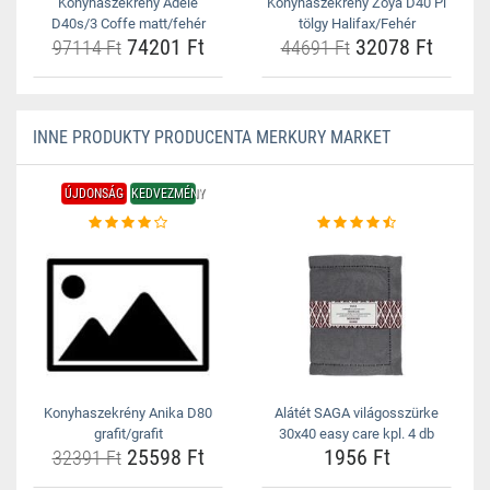
Konyhaszekrény Adele
Konyhaszekrény Zoya D40 Pl
D40s/3 Coffe matt/fehér
tölgy Halifax/Fehér
74201 Ft
32078 Ft
97114 Ft
44691 Ft
INNE PRODUKTY PRODUCENTA MERKURY MARKET
ÚJDONSÁG
KEDVEZMÉNY
Konyhaszekrény Anika D80
Alátét SAGA világosszürke
grafit/grafit
30x40 easy care kpl. 4 db
25598 Ft
1956 Ft
32391 Ft