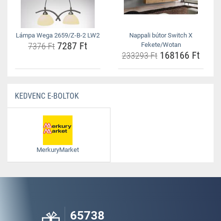
Lámpa Wega 2659/Z-B-2 LW2
Nappali bútor Switch X
7287 Ft
7376 Ft
Fekete/Wotan
168166 Ft
233293 Ft
KEDVENC E-BOLTOK
MerkuryMarket
65738