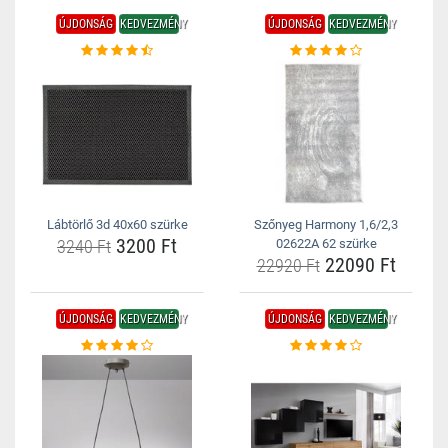
ÚJDONSÁG
KEDVEZMÉNY
ÚJDONSÁG
KEDVEZMÉNY
Lábtörlő 3d 40x60 szürke
Szőnyeg Harmony 1,6/2,3
3200 Ft
3240 Ft
02622A 62 szürke
22090 Ft
22920 Ft
ÚJDONSÁG
KEDVEZMÉNY
ÚJDONSÁG
KEDVEZMÉNY