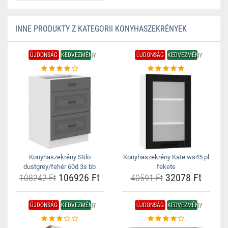
INNE PRODUKTY Z KATEGORII KONYHASZEKRÉNYEK
ÚJDONSÁG
KEDVEZMÉNY
ÚJDONSÁG
KEDVEZMÉNY
Konyhaszekrény Stilo
Konyhaszekrény Kate ws45 pl
dustgrey/fehér 60d 3s bb
fekete
106926 Ft
32078 Ft
108242 Ft
40591 Ft
ÚJDONSÁG
KEDVEZMÉNY
ÚJDONSÁG
KEDVEZMÉNY