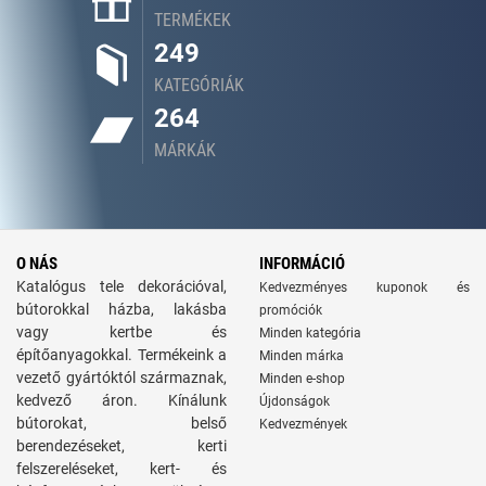
TERMÉKEK
249
KATEGÓRIÁK
264
MÁRKÁK
O NÁS
INFORMÁCIÓ
Katalógus tele dekorációval,
Kedvezményes kuponok és
bútorokkal házba, lakásba
promóciók
vagy kertbe és
Minden kategória
építőanyagokkal. Termékeink a
Minden márka
vezető gyártóktól származnak,
Minden e-shop
kedvező áron. Kínálunk
Újdonságok
bútorokat, belső
Kedvezmények
berendezéseket, kerti
felszereléseket, kert- és