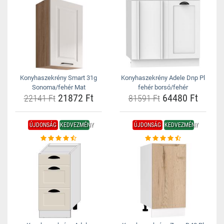
Konyhaszekrény Smart 31g
Konyhaszekrény Adele Dnp Pl
Sonoma/fehér Mat
fehér borsó/fehér
21872 Ft
64480 Ft
22141 Ft
81591 Ft
ÚJDONSÁG
KEDVEZMÉNY
ÚJDONSÁG
KEDVEZMÉNY