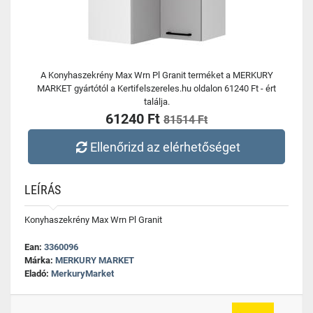
A Konyhaszekrény Max Wrn Pl Granit terméket a MERKURY
MARKET gyártótól a Kertifelszereles.hu oldalon 61240 Ft - ért
találja.
61240 Ft
81514 Ft
Ellenőrizd az elérhetőséget
LEÍRÁS
Konyhaszekrény Max Wrn Pl Granit
Ean:
3360096
Márka:
MERKURY MARKET
Eladó:
MerkuryMarket