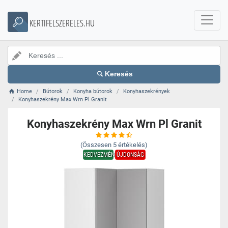
KERTIFELSZERELES.HU
Keresés
Home
Bútorok
Konyha bútorok
Konyhaszekrények
Konyhaszekrény Max Wrn Pl Granit
Konyhaszekrény Max Wrn Pl Granit
(Összesen
5
értékelés)
KEDVEZMÉNY
ÚJDONSÁG