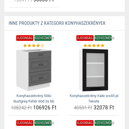
INNE PRODUKTY Z KATEGORII KONYHASZEKRÉNYEK
ÚJDONSÁG
KEDVEZMÉNY
ÚJDONSÁG
KEDVEZMÉNY
Konyhaszekrény Stilo
Konyhaszekrény Kate ws45 pl
dustgrey/fehér 60d 3s bb
fekete
106926 Ft
32078 Ft
108242 Ft
40591 Ft
ÚJDONSÁG
KEDVEZMÉNY
ÚJDONSÁG
KEDVEZMÉNY