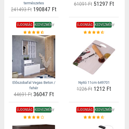
51297 Ft
természetes
61091 Ft
190847 Ft
241493 Ft
ÚJDONSÁG
KEDVEZMÉNY
ÚJDONSÁG
KEDVEZMÉNY
Előszobafal Vegas Beton /
Nyitó 11cm 649701
1212 Ft
fehér
1226 Ft
36047 Ft
44691 Ft
ÚJDONSÁG
KEDVEZMÉNY
ÚJDONSÁG
KEDVEZMÉNY