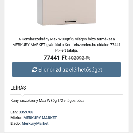
A Konyhaszekrény Max W80grf/2 világos bézs terméket a
MERKURY MARKET gyártótól a Kertifelszereles.hu oldalon 77441
Ft - ért találja.
77441 Ft
102092 Ft
Ellenőrizd az elérhetőséget
LEÍRÁS
Konyhaszekrény Max W80grf/2 világos bézs
Ean:
3359708
Márka:
MERKURY MARKET
Eladó:
MerkuryMarket