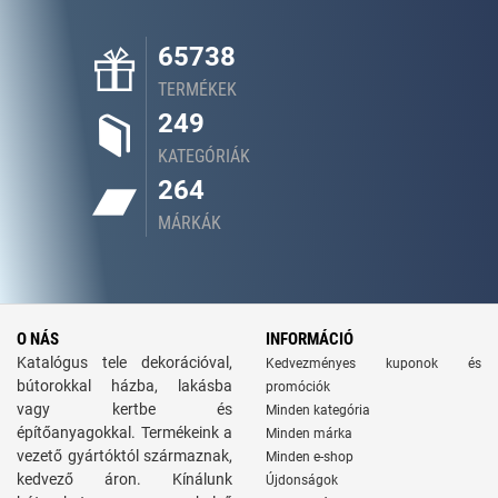
65738
TERMÉKEK
249
KATEGÓRIÁK
264
MÁRKÁK
O NÁS
INFORMÁCIÓ
Katalógus tele dekorációval,
Kedvezményes kuponok és
bútorokkal házba, lakásba
promóciók
vagy kertbe és
Minden kategória
építőanyagokkal. Termékeink a
Minden márka
vezető gyártóktól származnak,
Minden e-shop
kedvező áron. Kínálunk
Újdonságok