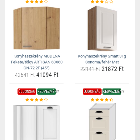
Konyhaszekrény MODENA
Konyhaszekrény Smart 31g
Fekete/tölgy ARTISAN 60X60
Sonoma/fehér Mat
21872 Ft
GN-72 2F (45°)
22141 Ft
41094 Ft
42641 Ft
ÚJDONSÁG
KEDVEZMÉNY
ÚJDONSÁG
KEDVEZMÉNY