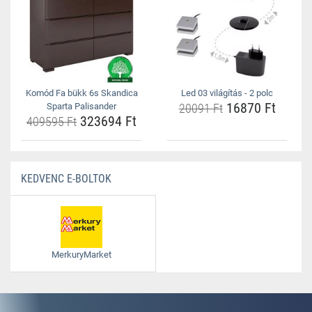
Komód Fa bükk 6s Skandica
Led 03 világítás - 2 polc
16870 Ft
Sparta Palisander
20091 Ft
323694 Ft
409595 Ft
KEDVENC E-BOLTOK
MerkuryMarket