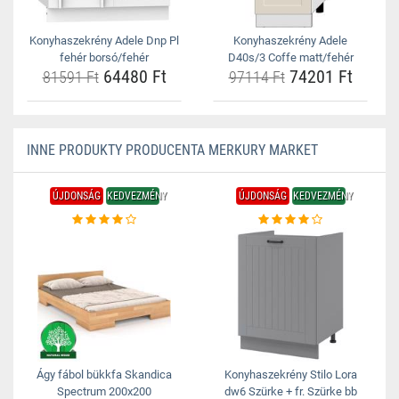
Konyhaszekrény Adele Dnp Pl
Konyhaszekrény Adele
fehér borsó/fehér
D40s/3 Coffe matt/fehér
64480 Ft
74201 Ft
81591 Ft
97114 Ft
INNE PRODUKTY PRODUCENTA MERKURY MARKET
ÚJDONSÁG
KEDVEZMÉNY
ÚJDONSÁG
KEDVEZMÉNY
Ágy fábol bükkfa Skandica
Konyhaszekrény Stilo Lora
Spectrum 200x200
dw6 Szürke + fr. Szürke bb