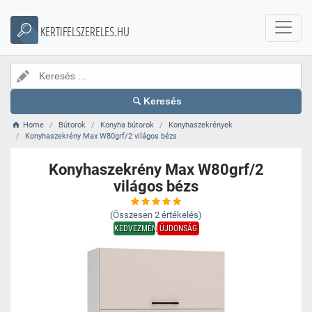
KERTIFELSZERELES.HU
Keresés
Home
Bútorok
Konyha bútorok
Konyhaszekrények
Konyhaszekrény Max W80grf/2 világos bézs
Konyhaszekrény Max W80grf/2
világos bézs
(Összesen
2
értékelés)
KEDVEZMÉNY
ÚJDONSÁG