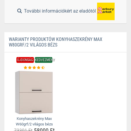
További információkért az eladótól
WARIANTY PRODUKTÓW KONYHASZEKRÉNY MAX
W80GRF/2 VILÁGOS BÉZS
ÚJDONSÁG
KEDVEZMÉNY
Konyhaszekrény Max
W60grf/2 világos bézs
58000 Ft
73391 Ft