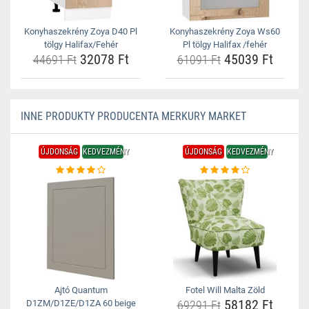
Konyhaszekrény Zoya D40 Pl
Konyhaszekrény Zoya Ws60
tölgy Halifax/Fehér
Pl tölgy Halifax /fehér
32078 Ft
45039 Ft
44691 Ft
61091 Ft
INNE PRODUKTY PRODUCENTA MERKURY MARKET
ÚJDONSÁG
KEDVEZMÉNY
ÚJDONSÁG
KEDVEZMÉNY
Ajtó Quantum
Fotel Will Malta Zöld
58182 Ft
D1ZM/D1ZE/D1ZA 60 beige
69291 Ft