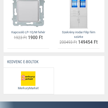
Kapcsoló LP-1Q/M fehér
Szekrény irodai Filip fém
1900 Ft
1923 Ft
szürke
149454 Ft
200493 Ft
KEDVENC E-BOLTOK
MerkuryMarket