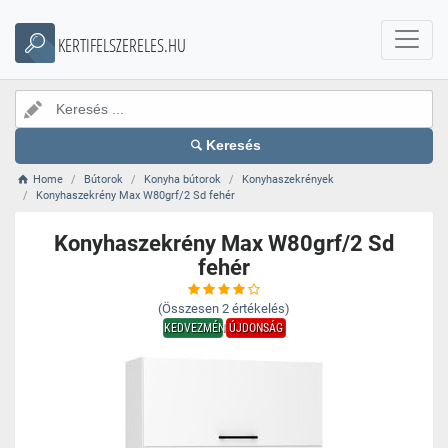
KERTIFELSZERELES.HU
Keresés
Home
Bútorok
Konyha bútorok
Konyhaszekrények
Konyhaszekrény Max W80grf/2 Sd fehér
Konyhaszekrény Max W80grf/2 Sd
fehér
(Összesen
2
értékelés)
KEDVEZMÉNY
ÚJDONSÁG