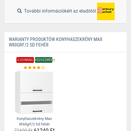
További információkért az eladótól
WARIANTY PRODUKTÓW KONYHASZEKRÉNY MAX
W80GRF/2 SD FEHÉR
ÚJDONSÁG
KEDVEZMÉNY
Konyhaszekrény Max
W60grf/2 Sd fehér
61240 Ft
72499 Ft