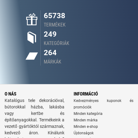
65738
TERMÉKEK
249
KATEGÓRIÁK
264
MÁRKÁK
O NÁS
INFORMÁCIÓ
Katalógus tele dekorációval,
Kedvezményes kuponok és
bútorokkal házba, lakásba
promóciók
vagy kertbe és
Minden kategória
építőanyagokkal. Termékeink a
Minden márka
vezető gyártóktól származnak,
Minden e-shop
kedvező áron. Kínálunk
Újdonságok