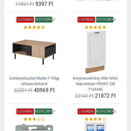
9397 Ft
11891 Ft
ÚJDONSÁG
KEDVEZMÉNY
ÚJDONSÁG
KEDVEZMÉNY
Dohányzóasztal Madis F Tölgy
Konyhaszekrény Stilo fehér
Artisan/Antracit
Mat/Artisan FRONT ZM
40969 Ft
52891 Ft
713X446
21872 Ft
22141 Ft
ÚJDONSÁG
KEDVEZMÉNY
ÚJDONSÁG
KEDVEZMÉNY