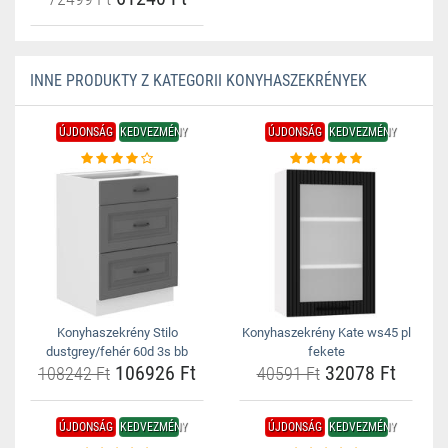
INNE PRODUKTY Z KATEGORII KONYHASZEKRÉNYEK
ÚJDONSÁG
KEDVEZMÉNY
ÚJDONSÁG
KEDVEZMÉNY
Konyhaszekrény Stilo
Konyhaszekrény Kate ws45 pl
dustgrey/fehér 60d 3s bb
fekete
106926 Ft
32078 Ft
108242 Ft
40591 Ft
ÚJDONSÁG
KEDVEZMÉNY
ÚJDONSÁG
KEDVEZMÉNY