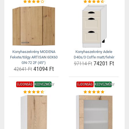
Konyhaszekrény MODENA
Konyhaszekrény Adele
Fekete/tölgy ARTISAN 60X60
D40s/3 Coffe matt/fehér
74201 Ft
GN-72 2F (45°)
97114 Ft
41094 Ft
42641 Ft
ÚJDONSÁG
KEDVEZMÉNY
ÚJDONSÁG
KEDVEZMÉNY