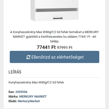
A Konyhaszekrény Max W80grf/2 Sd fehér terméket a MERKURY
MARKET gyártótól a Kertifelszereles.hu oldalon 77441 Ft - ért
találja.
77441 Ft
97991 Ft
Ellenőrizd az elérhetőséget
LEÍRÁS
Konyhaszekrény Max W80grf/2 Sd fehér
Ean:
3359556
Márka:
MERKURY MARKET
Eladó:
MerkuryMarket