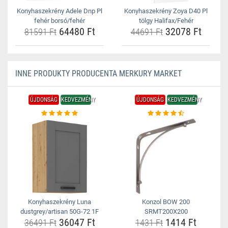
Konyhaszekrény Adele Dnp Pl
Konyhaszekrény Zoya D40 Pl
fehér borsó/fehér
tölgy Halifax/Fehér
64480 Ft
32078 Ft
81591 Ft
44691 Ft
INNE PRODUKTY PRODUCENTA MERKURY MARKET
ÚJDONSÁG
KEDVEZMÉNY
ÚJDONSÁG
KEDVEZMÉNY
Konyhaszekrény Luna
Konzol BOW 200
dustgrey/artisan 50G-72 1F
SRMT200X200
36047 Ft
1414 Ft
36491 Ft
1431 Ft