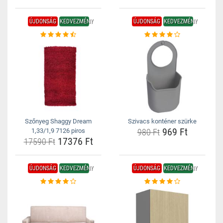
ÚJDONSÁG
KEDVEZMÉNY
ÚJDONSÁG
KEDVEZMÉNY
Szőnyeg Shaggy Dream
Szivacs konténer szürke
969 Ft
1,33/1,9 7126 piros
980 Ft
17376 Ft
17590 Ft
ÚJDONSÁG
KEDVEZMÉNY
ÚJDONSÁG
KEDVEZMÉNY