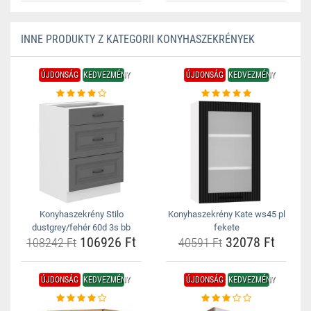
INNE PRODUKTY Z KATEGORII KONYHASZEKRÉNYEK
ÚJDONSÁG
KEDVEZMÉNY
ÚJDONSÁG
KEDVEZMÉNY
Konyhaszekrény Stilo
Konyhaszekrény Kate ws45 pl
dustgrey/fehér 60d 3s bb
fekete
106926 Ft
32078 Ft
108242 Ft
40591 Ft
ÚJDONSÁG
KEDVEZMÉNY
ÚJDONSÁG
KEDVEZMÉNY