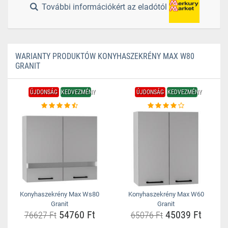
További információkért az eladótól
WARIANTY PRODUKTÓW KONYHASZEKRÉNY MAX W80
GRANIT
ÚJDONSÁG
KEDVEZMÉNY
ÚJDONSÁG
KEDVEZMÉNY
Konyhaszekrény Max Ws80
Konyhaszekrény Max W60
Granit
Granit
54760 Ft
45039 Ft
76627 Ft
65076 Ft