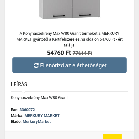
A Konyhaszekrény Max W80 Granit terméket a MERKURY
MARKET gyártótól a Kertifelszereles.hu oldalon 54760 Ft - ért
találja.
54760 Ft
77614 Ft
Ellenőrizd az elérhetőséget
LEÍRÁS
Konyhaszekrény Max W80 Granit
Ean:
3360072
Márka:
MERKURY MARKET
Eladó:
MerkuryMarket