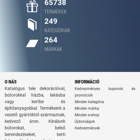
65738
TERMÉKEK
249
KATEGÓRIÁK
264
MÁRKÁK
O NÁS
INFORMÁCIÓ
Katalógus tele dekorációval,
Kedvezményes kuponok és
bútorokkal házba, lakásba
promóciók
vagy kertbe és
Minden kategória
építőanyagokkal. Termékeink a
Minden márka
vezető gyártóktól származnak,
Minden e-shop
kedvező áron. Kínálunk
Újdonságok
bútorokat, belső
Kedvezmények
berendezéseket, kerti