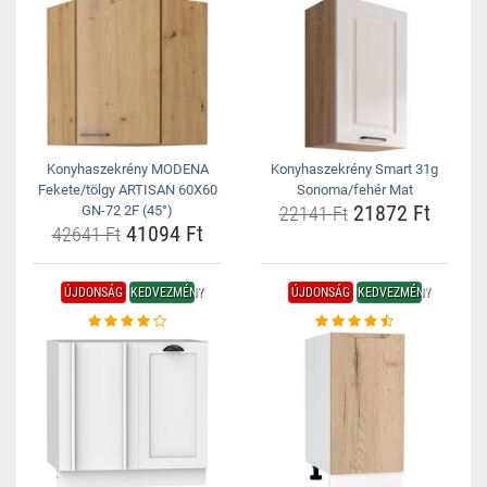
Konyhaszekrény MODENA
Konyhaszekrény Smart 31g
Fekete/tölgy ARTISAN 60X60
Sonoma/fehér Mat
21872 Ft
GN-72 2F (45°)
22141 Ft
41094 Ft
42641 Ft
ÚJDONSÁG
KEDVEZMÉNY
ÚJDONSÁG
KEDVEZMÉNY