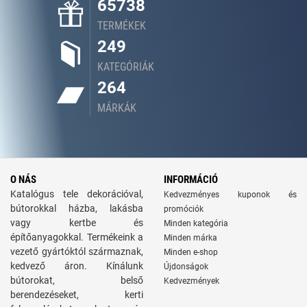
65738
TERMÉKEK
249
KATEGÓRIÁK
264
MÁRKÁK
O NÁS
INFORMÁCIÓ
Katalógus tele dekorációval,
Kedvezményes kuponok és
bútorokkal házba, lakásba
promóciók
vagy kertbe és
Minden kategória
építőanyagokkal. Termékeink a
Minden márka
vezető gyártóktól származnak,
Minden e-shop
kedvező áron. Kínálunk
Újdonságok
bútorokat, belső
Kedvezmények
berendezéseket, kerti