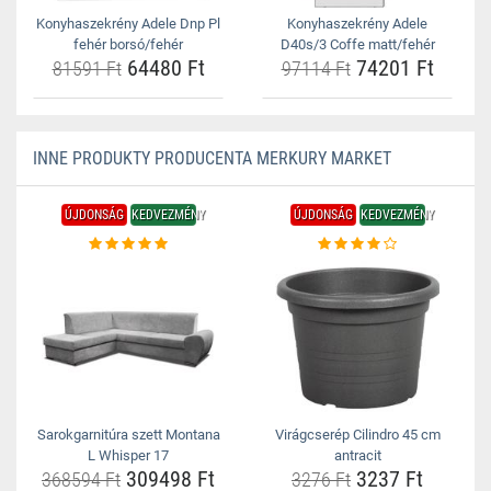
Konyhaszekrény Adele Dnp Pl
Konyhaszekrény Adele
fehér borsó/fehér
D40s/3 Coffe matt/fehér
64480 Ft
74201 Ft
81591 Ft
97114 Ft
INNE PRODUKTY PRODUCENTA MERKURY MARKET
ÚJDONSÁG
KEDVEZMÉNY
ÚJDONSÁG
KEDVEZMÉNY
Sarokgarnitúra szett Montana
Virágcserép Cilindro 45 cm
L Whisper 17
antracit
309498 Ft
3237 Ft
368594 Ft
3276 Ft