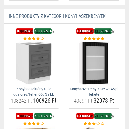
INNE PRODUKTY Z KATEGORII KONYHASZEKRÉNYEK
ÚJDONSÁG
KEDVEZMÉNY
ÚJDONSÁG
KEDVEZMÉNY
Konyhaszekrény Stilo
Konyhaszekrény Kate ws45 pl
dustgrey/fehér 60d 3s bb
fekete
106926 Ft
32078 Ft
108242 Ft
40591 Ft
ÚJDONSÁG
KEDVEZMÉNY
ÚJDONSÁG
KEDVEZMÉNY