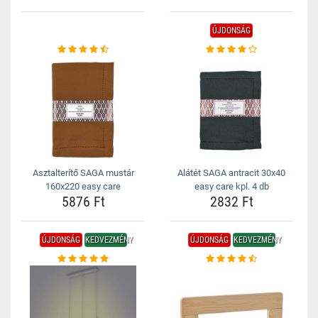
ÚJDONSÁG
Asztalterítő SAGA mustár
Alátét SAGA antracit 30x40
160x220 easy care
easy care kpl. 4 db
5876 Ft
2832 Ft
ÚJDONSÁG
KEDVEZMÉNY
ÚJDONSÁG
KEDVEZMÉNY