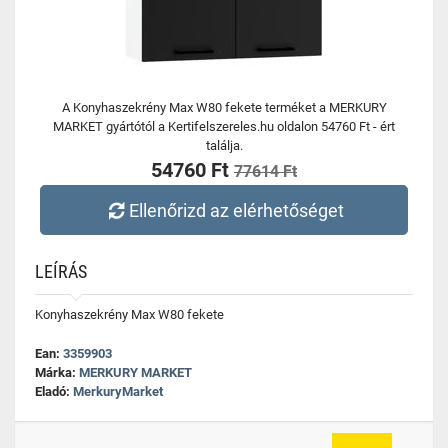
A Konyhaszekrény Max W80 fekete terméket a MERKURY
MARKET gyártótól a Kertifelszereles.hu oldalon 54760 Ft - ért
találja.
54760 Ft
77614 Ft
Ellenőrizd az elérhetőséget
LEÍRÁS
Konyhaszekrény Max W80 fekete
Ean:
3359903
Márka:
MERKURY MARKET
Eladó:
MerkuryMarket