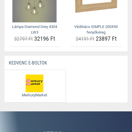
Lámpa Diamond Grey 4304
Védőrács SIMPLE 200X90
LW3
fenyőkéreg
32196 Ft
23897 Ft
32797 Ft
24191 Ft
KEDVENC E-BOLTOK
MerkuryMarket