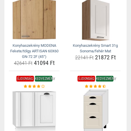
Konyhaszekrény MODENA
Konyhaszekrény Smart 31g
Fekete/tölgy ARTISAN 60X60
Sonoma/fehér Mat
21872 Ft
GN-72 2F (45°)
22141 Ft
41094 Ft
42641 Ft
ÚJDONSÁG
KEDVEZMÉNY
ÚJDONSÁG
KEDVEZMÉNY