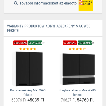
További információkért az eladótól
WARIANTY PRODUKTÓW KONYHASZEKRÉNY MAX W80
FEKETE
ÚJDONSÁG
KEDVEZMÉNY
ÚJDONSÁG
KEDVEZMÉNY
Konyhaszekrény Max W60
Konyhaszekrény Max Ws80
fekete
fekete
45039 Ft
54760 Ft
65076 Ft
76627 Ft