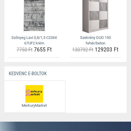
Szőnyeg Lavi 0,8/1,5 C236X
Szekrény DUO 150
67UF2 krém
fehér/beton
7655 Ft
129203 Ft
7750 Ft
130792 Ft
KEDVENC E-BOLTOK
MerkuryMarket