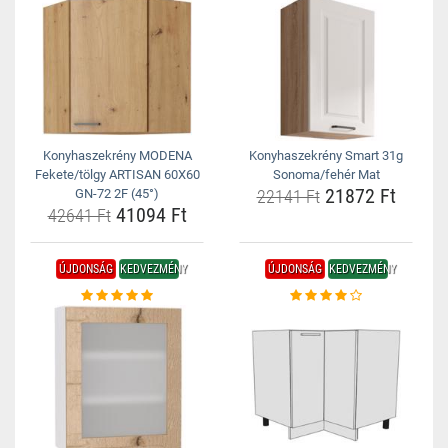
Konyhaszekrény MODENA
Konyhaszekrény Smart 31g
Fekete/tölgy ARTISAN 60X60
Sonoma/fehér Mat
21872 Ft
GN-72 2F (45°)
22141 Ft
41094 Ft
42641 Ft
ÚJDONSÁG
KEDVEZMÉNY
ÚJDONSÁG
KEDVEZMÉNY