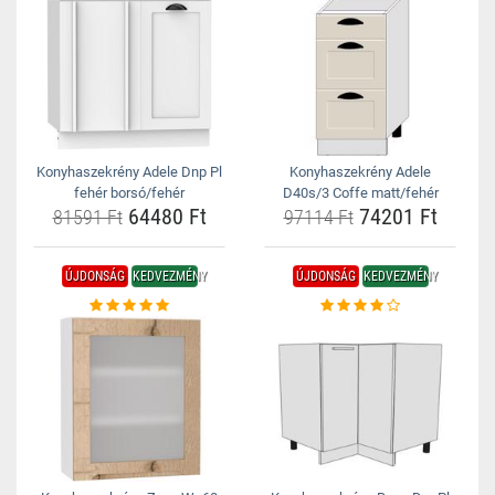
Konyhaszekrény Adele Dnp Pl
Konyhaszekrény Adele
fehér borsó/fehér
D40s/3 Coffe matt/fehér
64480 Ft
74201 Ft
81591 Ft
97114 Ft
ÚJDONSÁG
KEDVEZMÉNY
ÚJDONSÁG
KEDVEZMÉNY