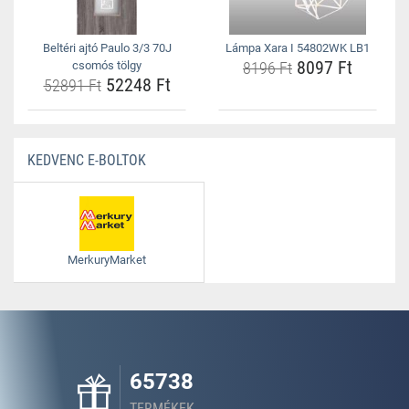
Beltéri ajtó Paulo 3/3 70J
Lámpa Xara I 54802WK LB1
8097 Ft
csomós tölgy
8196 Ft
52248 Ft
52891 Ft
KEDVENC E-BOLTOK
MerkuryMarket
65738
TERMÉKEK