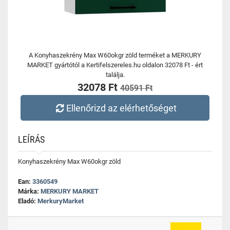
A Konyhaszekrény Max W60okgr zöld terméket a MERKURY
MARKET gyártótól a Kertifelszereles.hu oldalon 32078 Ft - ért
találja.
32078 Ft
40591 Ft
Ellenőrizd az elérhetőséget
LEÍRÁS
Konyhaszekrény Max W60okgr zöld
Ean:
3360549
Márka:
MERKURY MARKET
Eladó:
MerkuryMarket