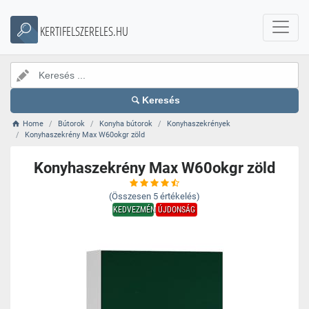
KERTIFELSZERELES.HU
Keresés
Home
Bútorok
Konyha bútorok
Konyhaszekrények
Konyhaszekrény Max W60okgr zöld
Konyhaszekrény Max W60okgr zöld
(Összesen
5
értékelés)
KEDVEZMÉNY
ÚJDONSÁG