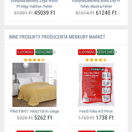
Konyhaszekrény Zoya Ws60
Konyhaszekrény Bono Drp Pl
Pl tölgy Halifax /fehér
fehér Alaska/fehér
45039 Ft
61240 Ft
61091 Ft
81514 Ft
INNE PRODUKTY PRODUCENTA MERKURY MARKET
ÚJDONSÁG
KEDVEZMÉNY
ÚJDONSÁG
KEDVEZMÉNY
Pléd FW01 160x210cm sárga
Festő fólia 4/5 Piros
5262 Ft
1738 Ft
5326 Ft
1759 Ft