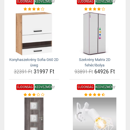
ÚJDONSÁG
KEDVEZMÉNY
ÚJDONSÁG
KEDVEZMÉNY
Konyhaszekrény Sofia G60 2D
Szekrény Matrix 2D
üveg
fehér/ibolya
31997 Ft
64926 Ft
32391 Ft
93891 Ft
ÚJDONSÁG
KEDVEZMÉNY
ÚJDONSÁG
KEDVEZMÉNY