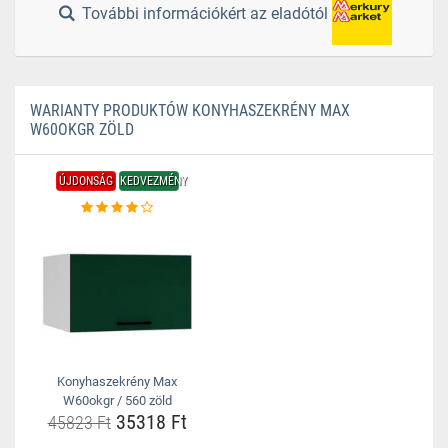
További információkért az eladótól
WARIANTY PRODUKTÓW KONYHASZEKRÉNY MAX
W60OKGR ZÖLD
ÚJDONSÁG
KEDVEZMÉNY
Konyhaszekrény Max
W60okgr / 560 zöld
35318 Ft
45823 Ft