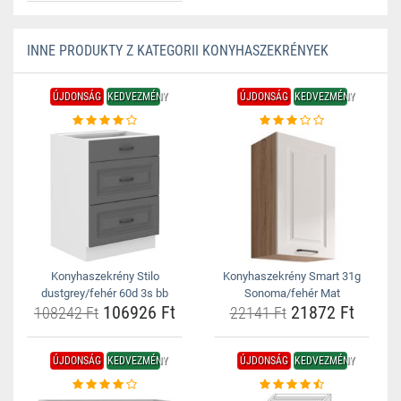
INNE PRODUKTY Z KATEGORII KONYHASZEKRÉNYEK
ÚJDONSÁG
KEDVEZMÉNY
ÚJDONSÁG
KEDVEZMÉNY
Konyhaszekrény Stilo
Konyhaszekrény Smart 31g
dustgrey/fehér 60d 3s bb
Sonoma/fehér Mat
106926 Ft
21872 Ft
108242 Ft
22141 Ft
ÚJDONSÁG
KEDVEZMÉNY
ÚJDONSÁG
KEDVEZMÉNY