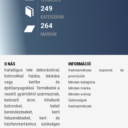
249
KATEGÓRIÁK
264
MÁRKÁK
O NÁS
INFORMÁCIÓ
Katalógus tele dekorációval,
Kedvezményes kuponok és
bútorokkal házba, lakásba
promóciók
vagy kertbe és
Minden kategória
építőanyagokkal. Termékeink a
Minden márka
vezető gyártóktól származnak,
Minden e-shop
kedvező áron. Kínálunk
Újdonságok
bútorokat, belső
Kedvezmények
berendezéseket, kerti
felszereléseket, kert- és
házfenntartáshoz szükséges