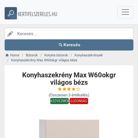
KERTIFELSZERELES.HU
Keresés
Home
Bútorok
Konyha bútorok
Konyhaszekrények
Konyhaszekrény Max W60okgr világos bézs
Konyhaszekrény Max W60okgr
világos bézs
(Összesen
3
értékelés)
KEDVEZMÉNY
ÚJDONSÁG