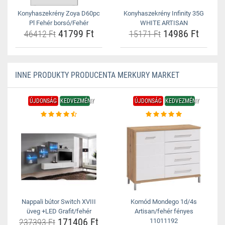
Konyhaszekrény Zoya D60pc
Konyhaszekrény Infinity 35G
Pl Fehér borsó/Fehér
WHITE ARTISAN
41799 Ft
14986 Ft
46412 Ft
15171 Ft
INNE PRODUKTY PRODUCENTA MERKURY MARKET
ÚJDONSÁG
KEDVEZMÉNY
ÚJDONSÁG
KEDVEZMÉNY
Nappali bútor Switch XVIII
Komód Mondego 1d/4s
üveg +LED Grafit/fehér
Artisan/fehér fényes
171406 Ft
237393 Ft
11011192