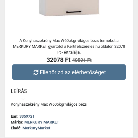
A Konyhaszekrény Max W60okgr világos bézs terméket a
MERKURY MARKET gyártótól a Kertifelszereles.hu oldalon 32078
Ft - ért találja.
32078 Ft
40591 Ft
Ellenőrizd az elérhetőséget
LEÍRÁS
Konyhaszekrény Max W60okgr világos bézs
Ean:
3359721
Márka:
MERKURY MARKET
Eladó:
MerkuryMarket