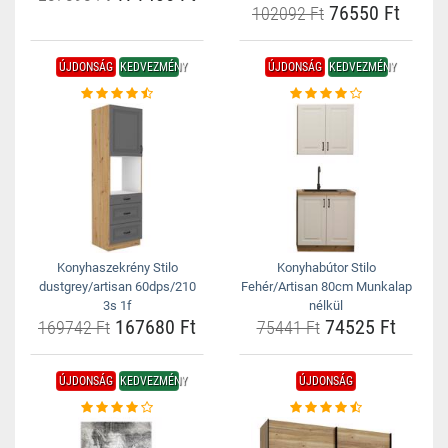
76550 Ft
102092 Ft
ÚJDONSÁG
KEDVEZMÉNY
ÚJDONSÁG
KEDVEZMÉNY
Konyhaszekrény Stilo
Konyhabútor Stilo
dustgrey/artisan 60dps/210
Fehér/Artisan 80cm Munkalap
3s 1f
nélkül
167680 Ft
74525 Ft
169742 Ft
75441 Ft
ÚJDONSÁG
KEDVEZMÉNY
ÚJDONSÁG