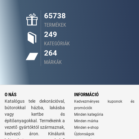
65738
TERMÉKEK
249
KATEGÓRIÁK
264
MÁRKÁK
O NÁS
INFORMÁCIÓ
Katalógus tele dekorációval,
Kedvezményes kuponok és
bútorokkal házba, lakásba
promóciók
vagy kertbe és
Minden kategória
építőanyagokkal. Termékeink a
Minden márka
vezető gyártóktól származnak,
Minden e-shop
kedvező áron. Kínálunk
Újdonságok