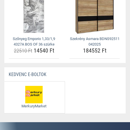
Szőnyeg Emporio 1,33/1,9
Szekrény Asmara BDNS92511
4327A BOS OF 36 szürke
042025
14540 Ft
184552 Ft
22510 Ft
KEDVENC E-BOLTOK
MerkuryMarket