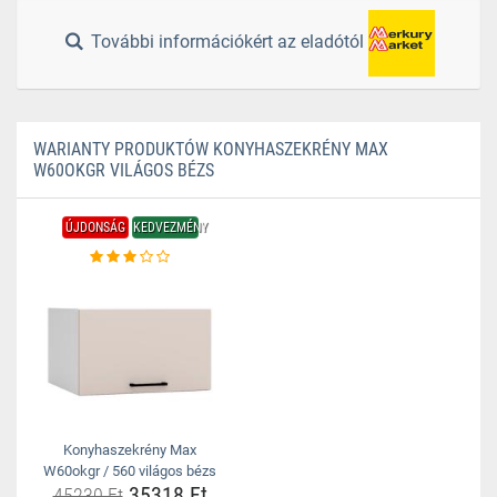
További információkért az eladótól
WARIANTY PRODUKTÓW KONYHASZEKRÉNY MAX
W60OKGR VILÁGOS BÉZS
ÚJDONSÁG
KEDVEZMÉNY
Konyhaszekrény Max
W60okgr / 560 világos bézs
35318 Ft
45230 Ft