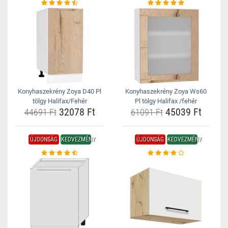
Konyhaszekrény Zoya D40 Pl
Konyhaszekrény Zoya Ws60
tölgy Halifax/Fehér
Pl tölgy Halifax /fehér
32078 Ft
45039 Ft
44691 Ft
61091 Ft
ÚJDONSÁG
KEDVEZMÉNY
ÚJDONSÁG
KEDVEZMÉNY