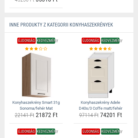
INNE PRODUKTY Z KATEGORII KONYHASZEKRÉNYEK
ÚJDONSÁG
KEDVEZMÉNY
ÚJDONSÁG
KEDVEZMÉNY
Konyhaszekrény Smart 31g
Konyhaszekrény Adele
Sonoma/fehér Mat
D40s/3 Coffe matt/fehér
21872 Ft
74201 Ft
22141 Ft
97114 Ft
ÚJDONSÁG
KEDVEZMÉNY
ÚJDONSÁG
KEDVEZMÉNY