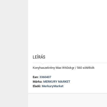
LEÍRÁS
Konyhaszekrény Max W60okgr / 560 sötétkék
Ean:
3360407
Márka:
MERKURY MARKET
Eladó:
MerkuryMarket