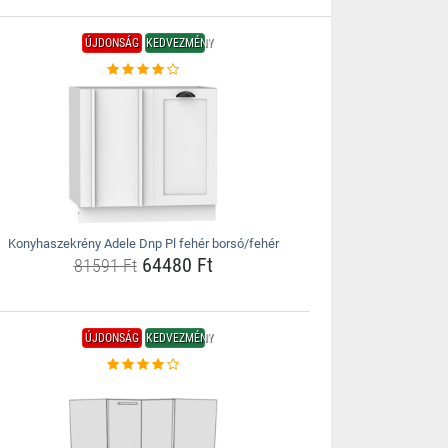
ÚJDONSÁG
KEDVEZMÉNY
Konyhaszekrény Adele Dnp Pl fehér borsó/fehér
64480 Ft
81591 Ft
ÚJDONSÁG
KEDVEZMÉNY