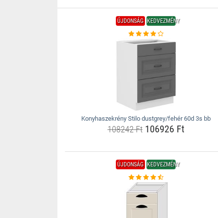
ÚJDONSÁG
KEDVEZMÉNY
Konyhaszekrény Stilo dustgrey/fehér 60d 3s bb
106926 Ft
108242 Ft
ÚJDONSÁG
KEDVEZMÉNY