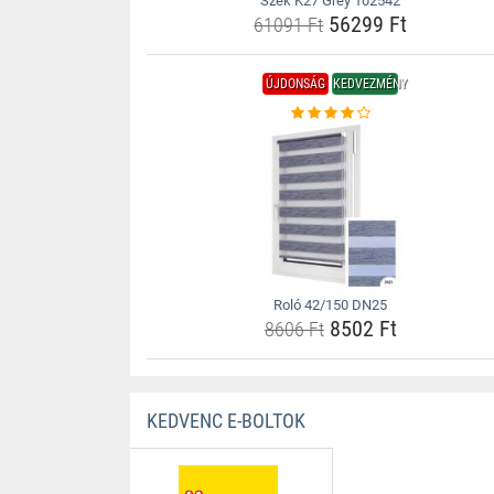
Szék K27 Grey 102542
56299 Ft
61091 Ft
ÚJDONSÁG
KEDVEZMÉNY
Roló 42/150 DN25
8502 Ft
8606 Ft
KEDVENC E-BOLTOK