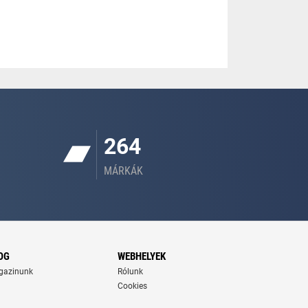
264
MÁRKÁK
OG
WEBHELYEK
gazinunk
Rólunk
Cookies