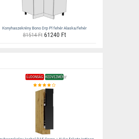
Konyhaszekrény Bono Drp Pl fehér Alaska/fehér
61240 Ft
81514 Ft
ÚJDONSÁG
KEDVEZMÉNY