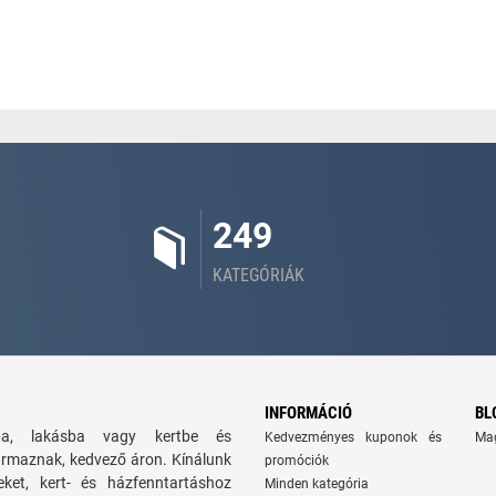
249
KATEGÓRIÁK
INFORMÁCIÓ
BL
zba, lakásba vagy kertbe és
Kedvezményes kuponok és
Ma
ármaznak, kedvező áron. Kínálunk
promóciók
seket, kert- és házfenntartáshoz
Minden kategória