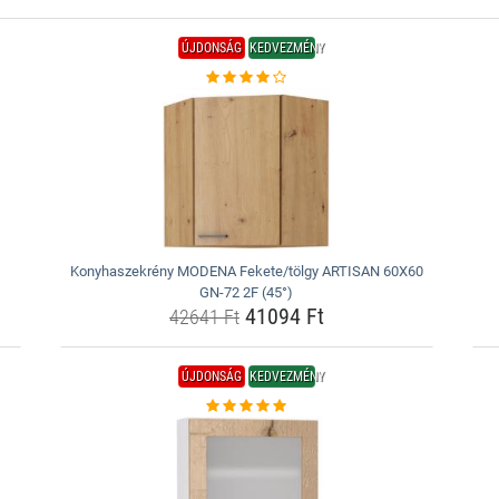
ÚJDONSÁG
KEDVEZMÉNY
Konyhaszekrény MODENA Fekete/tölgy ARTISAN 60X60
GN-72 2F (45°)
41094 Ft
42641 Ft
ÚJDONSÁG
KEDVEZMÉNY