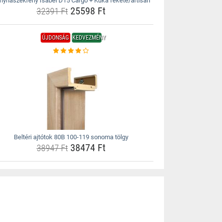
nyhaszekrény Isabel D15 Cargo + Kuka fekete/artisan
25598 Ft
32391 Ft
ÚJDONSÁG
KEDVEZMÉNY
Beltéri ajtótok 80B 100-119 sonoma tölgy
38474 Ft
38947 Ft