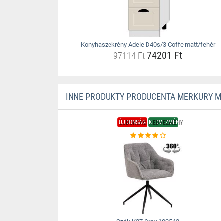
Konyhaszekrény Adele D40s/3 Coffe matt/fehér
74201 Ft
97114 Ft
INNE PRODUKTY PRODUCENTA MERKURY 
ÚJDONSÁG
KEDVEZMÉNY