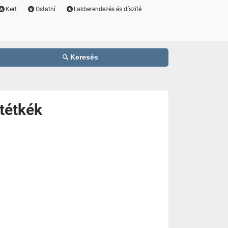
Kert
Ostatní
Lakberendezés és díszíté
Keresés
tétkék