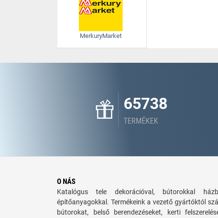
MerkuryMarket
65738
TERMÉKEK
O NÁS
Katalógus tele dekorációval, bútorokkal há
építőanyagokkal. Termékeink a vezető gyártóktól sz
bútorokat, belső berendezéseket, kerti felszerelé