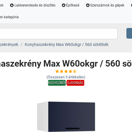
ok
Lakberendezés és díszítés
Építkezé
Szerszámok és gépek
n kategória
zekrények
Konyhaszekrény Max W60okgr / 560 sötétkék
aszekrény Max W60okgr / 560 sö
(Összesen
5
értékelés)
KEDVEZMÉNY
ÚJDONSÁG