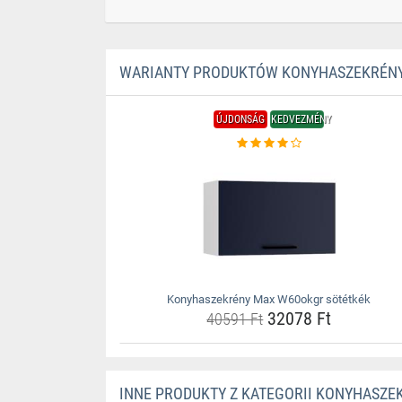
WARIANTY PRODUKTÓW KONYHASZEKRÉNY
ÚJDONSÁG
KEDVEZMÉNY
Konyhaszekrény Max W60okgr sötétkék
32078 Ft
40591 Ft
INNE PRODUKTY Z KATEGORII KONYHASZE