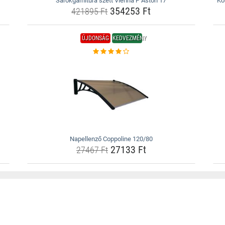
Sarokgarnitúra szett Vienna P Aston 17
Ko
354253 Ft
421895 Ft
ÚJDONSÁG
KEDVEZMÉNY
Napellenző Coppoline 120/80
27133 Ft
27467 Ft