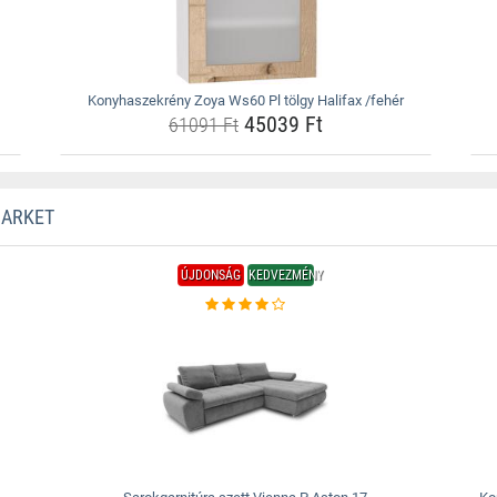
Konyhaszekrény Zoya Ws60 Pl tölgy Halifax /fehér
45039 Ft
61091 Ft
MARKET
ÚJDONSÁG
KEDVEZMÉNY