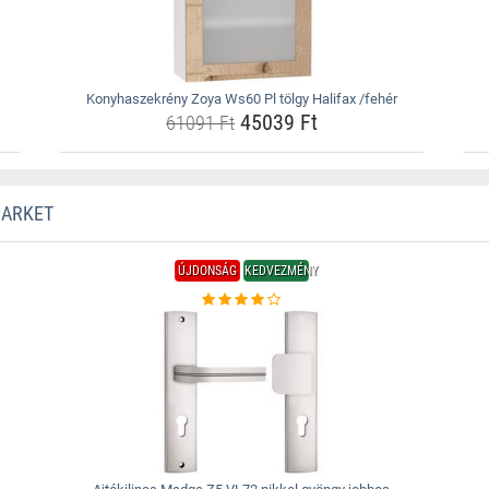
Konyhaszekrény Zoya Ws60 Pl tölgy Halifax /fehér
45039 Ft
61091 Ft
MARKET
ÚJDONSÁG
KEDVEZMÉNY