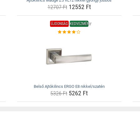
Ajtókilincs Madge Z5 VL72 nikkel gyöngy jobbos
12552 Ft
12707 Ft
ÚJDONSÁG
KEDVEZMÉNY
Belső Ajtókilincs ERGO E8 nikkel/szatén
5262 Ft
5326 Ft