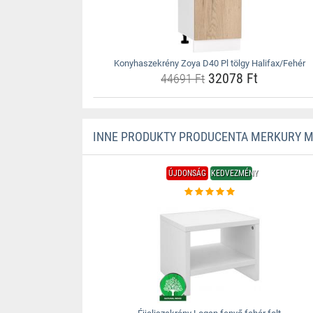
Konyhaszekrény Zoya D40 Pl tölgy Halifax/Fehér
32078 Ft
44691 Ft
INNE PRODUKTY PRODUCENTA MERKURY 
ÚJDONSÁG
KEDVEZMÉNY