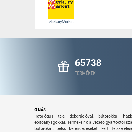
MerkuryMarket
65738
TERMÉKEK
O NÁS
Katalógus tele dekorációval, bútorokkal há
építőanyagokkal. Termékeink a vezető gyártóktól sz
bútorokat, belső berendezéseket, kerti felszerelé