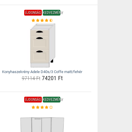
ÚJDONSÁG
KEDVEZMÉNY
Konyhaszekrény Adele D40s/3 Coffe matt/fehér
74201 Ft
97114 Ft
ÚJDONSÁG
KEDVEZMÉNY