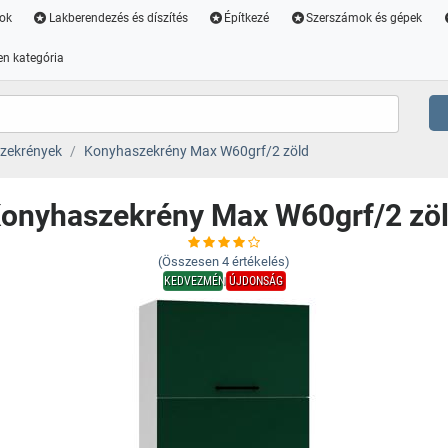
ok
Lakberendezés és díszítés
Építkezé
Szerszámok és gépek
n kategória
zekrények
Konyhaszekrény Max W60grf/2 zöld
onyhaszekrény Max W60grf/2 zö
(Összesen
4
értékelés)
KEDVEZMÉNY
ÚJDONSÁG