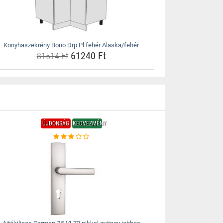
Konyhaszekrény Bono Drp Pl fehér Alaska/fehér
61240 Ft
81514 Ft
ÚJDONSÁG
KEDVEZMÉNY