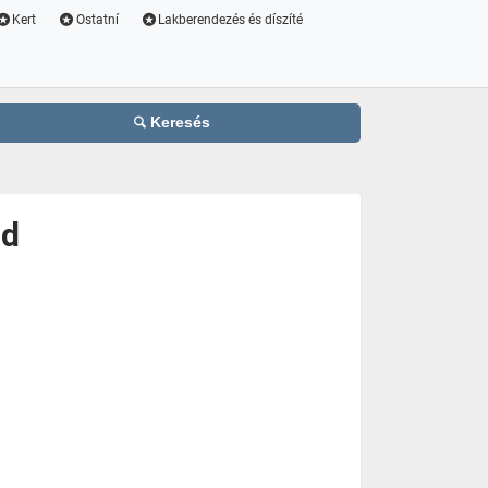
Kert
Ostatní
Lakberendezés és díszíté
Keresés
ld