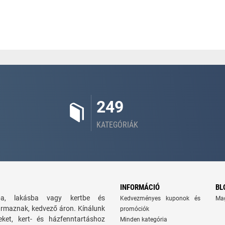
249
KATEGÓRIÁK
INFORMÁCIÓ
BL
zba, lakásba vagy kertbe és
Kedvezményes kuponok és
Ma
ármaznak, kedvező áron. Kínálunk
promóciók
seket, kert- és házfenntartáshoz
Minden kategória