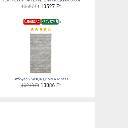
Ajtókilincs Carmen Z5 VL72 nikkel gyöngy jobbos
10527 Ft
10657 Ft
ÚJDONSÁG
KEDVEZMÉNY
Szőnyeg Viva 0,8/1,5 Viv 402 bézs
10086 Ft
10210 Ft