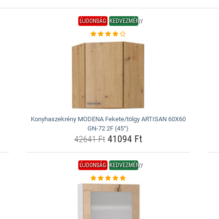
ÚJDONSÁG
KEDVEZMÉNY
Konyhaszekrény MODENA Fekete/tölgy ARTISAN 60X60
GN-72 2F (45°)
41094 Ft
42641 Ft
ÚJDONSÁG
KEDVEZMÉNY