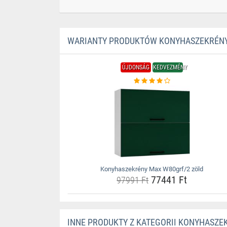
WARIANTY PRODUKTÓW KONYHASZEKRÉNY
ÚJDONSÁG
KEDVEZMÉNY
Konyhaszekrény Max W80grf/2 zöld
77441 Ft
97991 Ft
INNE PRODUKTY Z KATEGORII KONYHASZE