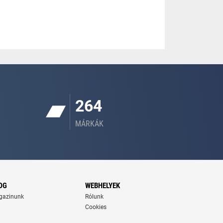
264
MÁRKÁK
OG
WEBHELYEK
gazinunk
Rólunk
Cookies