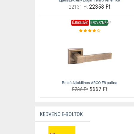
Éjjeliszekrény Logan fenyő fehér folt
22358 Ft
22131 Ft
ÚJDONSÁG
KEDVEZMÉNY
Belső Ajtókilincs ARCO E8 patina
5667 Ft
5736 Ft
KEDVENC E-BOLTOK