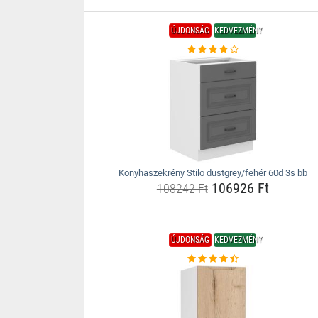
ÚJDONSÁG
KEDVEZMÉNY
Konyhaszekrény Stilo dustgrey/fehér 60d 3s bb
106926 Ft
108242 Ft
ÚJDONSÁG
KEDVEZMÉNY