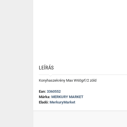
LEÍRÁS
Konyhaszekrény Max W60grf/2 zöld
Ean:
3360552
Márka:
MERKURY MARKET
Eladó:
MerkuryMarket