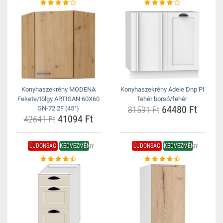
Konyhaszekrény MODENA
Konyhaszekrény Adele Dnp Pl
Fekete/tölgy ARTISAN 60X60
fehér borsó/fehér
64480 Ft
GN-72 2F (45°)
81591 Ft
41094 Ft
42641 Ft
ÚJDONSÁG
KEDVEZMÉNY
ÚJDONSÁG
KEDVEZMÉNY