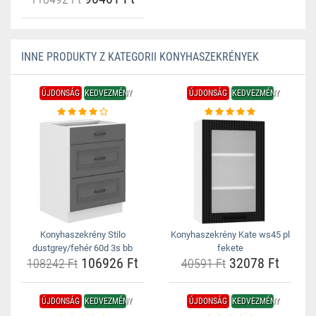
INNE PRODUKTY Z KATEGORII KONYHASZEKRÉNYEK
ÚJDONSÁG
KEDVEZMÉNY
ÚJDONSÁG
KEDVEZMÉNY
Konyhaszekrény Stilo
Konyhaszekrény Kate ws45 pl
dustgrey/fehér 60d 3s bb
fekete
106926 Ft
32078 Ft
108242 Ft
40591 Ft
ÚJDONSÁG
KEDVEZMÉNY
ÚJDONSÁG
KEDVEZMÉNY