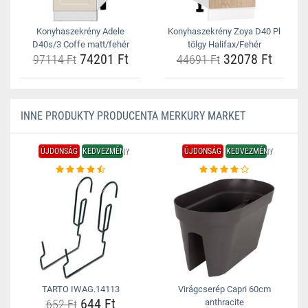
Konyhaszekrény Adele
Konyhaszekrény Zoya D40 Pl
D40s/3 Coffe matt/fehér
tölgy Halifax/Fehér
74201 Ft
32078 Ft
97114 Ft
44691 Ft
INNE PRODUKTY PRODUCENTA MERKURY MARKET
ÚJDONSÁG
KEDVEZMÉNY
ÚJDONSÁG
KEDVEZMÉNY
TARTO IWAG.14113
Virágcserép Capri 60cm
644 Ft
652 Ft
anthracite