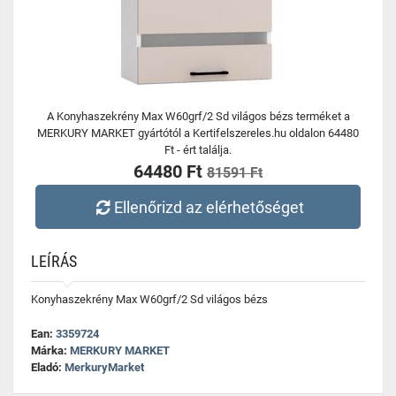
A Konyhaszekrény Max W60grf/2 Sd világos bézs terméket a
MERKURY MARKET gyártótól a Kertifelszereles.hu oldalon 64480
Ft - ért találja.
64480 Ft
81591 Ft
Ellenőrizd az elérhetőséget
LEÍRÁS
Konyhaszekrény Max W60grf/2 Sd világos bézs
Ean:
3359724
Márka:
MERKURY MARKET
Eladó:
MerkuryMarket