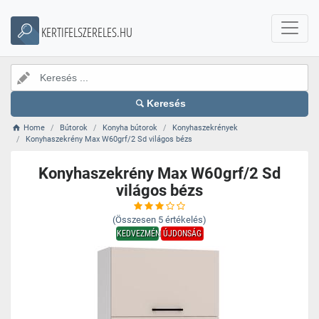
KERTIFELSZERELES.HU
Keresés
Home
Bútorok
Konyha bútorok
Konyhaszekrények
Konyhaszekrény Max W60grf/2 Sd világos bézs
Konyhaszekrény Max W60grf/2 Sd
világos bézs
(Összesen
5
értékelés)
KEDVEZMÉNY
ÚJDONSÁG