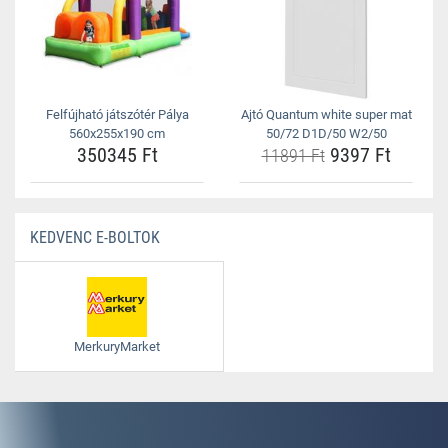
Felfújható játszótér Pálya
Ajtó Quantum white super mat
560x255x190 cm
50/72 D1D/50 W2/50
350345 Ft
9397 Ft
11891 Ft
KEDVENC E-BOLTOK
MerkuryMarket