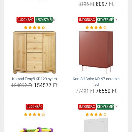
8097 Ft
8196 Ft
ÚJDONSÁG
KEDVEZMÉNY
ÚJDONSÁG
KEDVEZMÉNY
Komód Fenyő KD129 nyers
Komód Color KD-97 ceramic
154577 Ft
184092 Ft
red
76550 Ft
77491 Ft
ÚJDONSÁG
ÚJDONSÁG
KEDVEZMÉNY