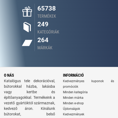
65738
TERMÉKEK
249
KATEGÓRIÁK
264
MÁRKÁK
O NÁS
INFORMÁCIÓ
Katalógus tele dekorációval,
Kedvezményes kuponok és
bútorokkal házba, lakásba
promóciók
vagy kertbe és
Minden kategória
építőanyagokkal. Termékeink a
Minden márka
vezető gyártóktól származnak,
Minden e-shop
kedvező áron. Kínálunk
Újdonságok
bútorokat, belső
Kedvezmények