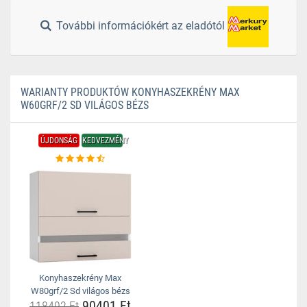
További információkért az eladótól
WARIANTY PRODUKTÓW KONYHASZEKRÉNY MAX
W60GRF/2 SD VILÁGOS BÉZS
ÚJDONSÁG
KEDVEZMÉNY
Konyhaszekrény Max
W80grf/2 Sd világos bézs
90401 Ft
118492 Ft