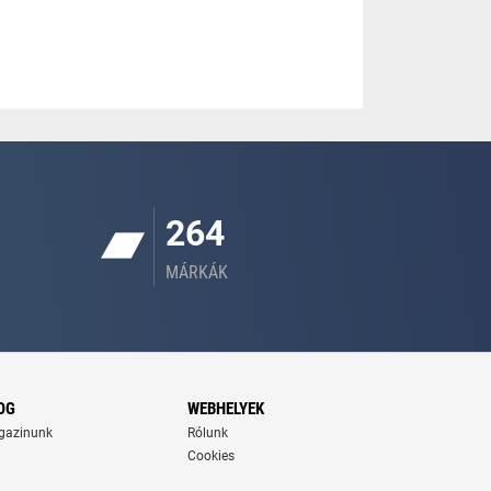
264
MÁRKÁK
OG
WEBHELYEK
gazinunk
Rólunk
Cookies