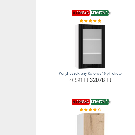
ÚJDONSÁG
KEDVEZMÉNY
Konyhaszekrény Kate ws45 pl fekete
32078 Ft
40591 Ft
ÚJDONSÁG
KEDVEZMÉNY