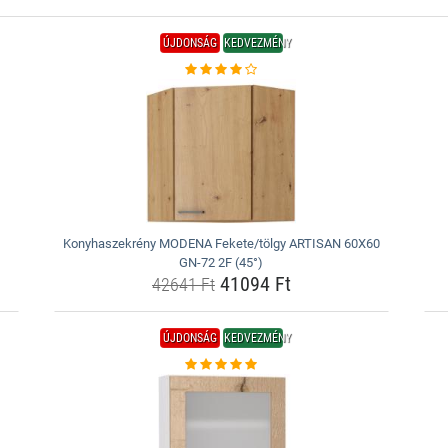
ÚJDONSÁG
KEDVEZMÉNY
Konyhaszekrény MODENA Fekete/tölgy ARTISAN 60X60
GN-72 2F (45°)
41094 Ft
42641 Ft
ÚJDONSÁG
KEDVEZMÉNY