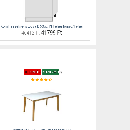
Konyhaszekrény Zoya D60pc Pl Fehér borsó/Fehér
41799 Ft
46412 Ft
ÚJDONSÁG
KEDVEZMÉNY