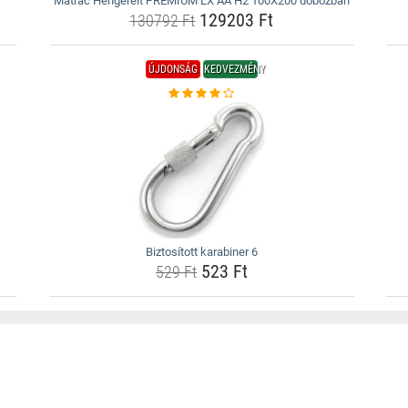
Matrac Hengerelt PREMIUM LX AA H2 100X200 dobozban
129203 Ft
130792 Ft
ÚJDONSÁG
KEDVEZMÉNY
Biztosított karabiner 6
523 Ft
529 Ft