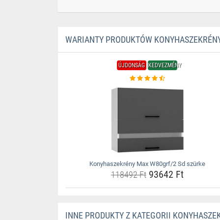
WARIANTY PRODUKTÓW KONYHASZEKRÉNY
ÚJDONSÁG
KEDVEZMÉNY
Konyhaszekrény Max W80grf/2 Sd szürke
93642 Ft
118492 Ft
INNE PRODUKTY Z KATEGORII KONYHASZE