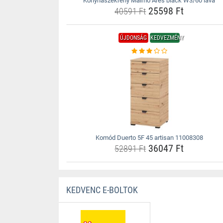
Konyhaszekrény Malmo Ares black W3/60 lava
25598 Ft
40591 Ft
ÚJDONSÁG
KEDVEZMÉNY
Komód Duerto 5F 45 artisan 11008308
36047 Ft
52891 Ft
KEDVENC E-BOLTOK