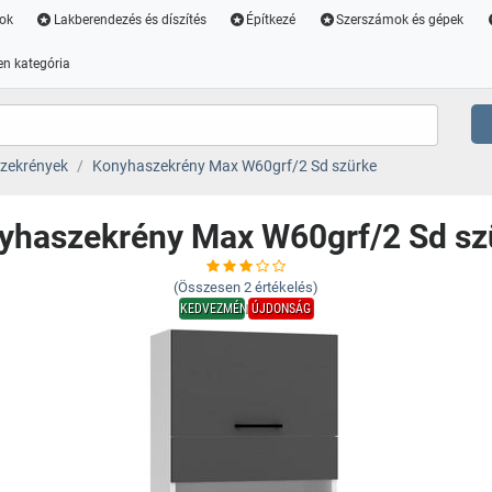
ok
Lakberendezés és díszítés
Építkezé
Szerszámok és gépek
n kategória
zekrények
Konyhaszekrény Max W60grf/2 Sd szürke
yhaszekrény Max W60grf/2 Sd sz
(Összesen
2
értékelés)
KEDVEZMÉNY
ÚJDONSÁG