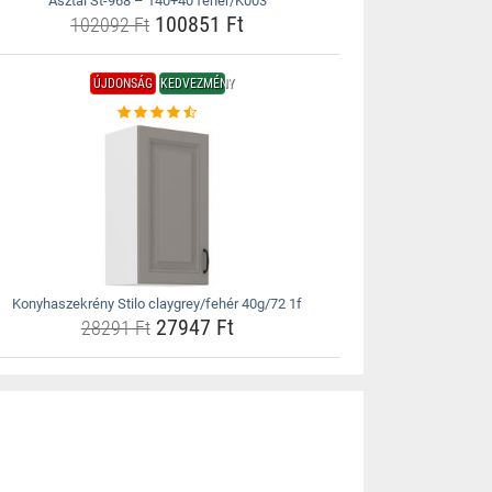
Asztal St-968 – 140+40 fehér/K003
100851 Ft
102092 Ft
ÚJDONSÁG
KEDVEZMÉNY
Konyhaszekrény Stilo claygrey/fehér 40g/72 1f
27947 Ft
28291 Ft