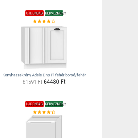
ÚJDONSÁG
KEDVEZMÉNY
Konyhaszekrény Adele Dnp Pl fehér borsó/fehér
64480 Ft
81591 Ft
ÚJDONSÁG
KEDVEZMÉNY