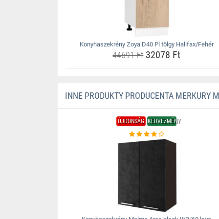
Konyhaszekrény Zoya D40 Pl tölgy Halifax/Fehér
32078 Ft
44691 Ft
INNE PRODUKTY PRODUCENTA MERKURY 
ÚJDONSÁG
KEDVEZMÉNY