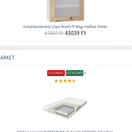
Konyhaszekrény Zoya Ws60 Pl tölgy Halifax /fehér
45039 Ft
61091 Ft
MARKET
ÚJDONSÁG
KEDVEZMÉNY