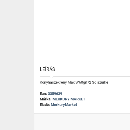
LEÍRÁS
Konyhaszekrény Max W60grf/2 Sd szürke
Ean:
3359639
Márka:
MERKURY MARKET
Eladó:
MerkuryMarket