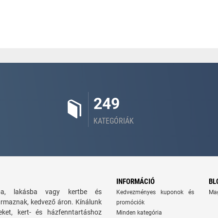
249
KATEGÓRIÁK
INFORMÁCIÓ
BL
zba, lakásba vagy kertbe és
Kedvezményes kuponok és
Ma
ármaznak, kedvező áron. Kínálunk
promóciók
seket, kert- és házfenntartáshoz
Minden kategória