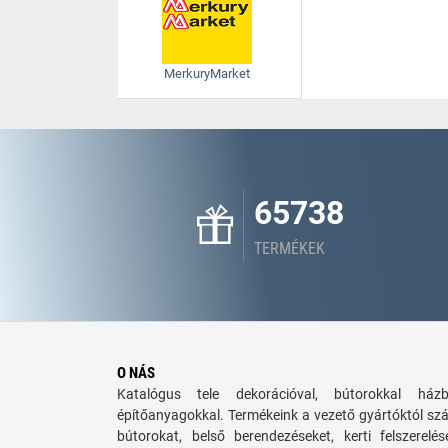
MerkuryMarket
65738
TERMÉKEK
O NÁS
Katalógus tele dekorációval, bútorokkal há
építőanyagokkal. Termékeink a vezető gyártóktól sz
bútorokat, belső berendezéseket, kerti felszerelé