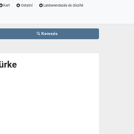
Kert
Ostatní
Lakberendezés és díszíté
Keresés
ürke