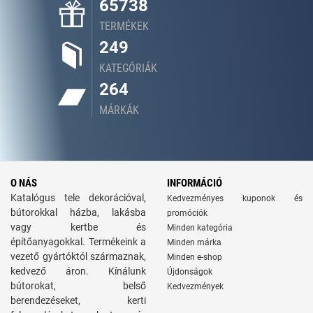
65738
TERMÉKEK
249
KATEGÓRIÁK
264
MÁRKÁK
O NÁS
INFORMÁCIÓ
Katalógus tele dekorációval,
Kedvezményes kuponok és
bútorokkal házba, lakásba
promóciók
vagy kertbe és
Minden kategória
építőanyagokkal. Termékeink a
Minden márka
vezető gyártóktól származnak,
Minden e-shop
kedvező áron. Kínálunk
Újdonságok
bútorokat, belső
Kedvezmények
berendezéseket, kerti