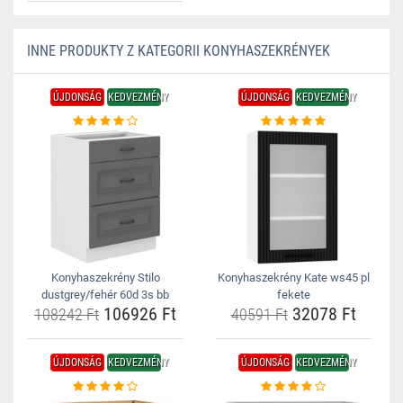
INNE PRODUKTY Z KATEGORII KONYHASZEKRÉNYEK
ÚJDONSÁG
KEDVEZMÉNY
ÚJDONSÁG
KEDVEZMÉNY
Konyhaszekrény Stilo
Konyhaszekrény Kate ws45 pl
dustgrey/fehér 60d 3s bb
fekete
106926 Ft
32078 Ft
108242 Ft
40591 Ft
ÚJDONSÁG
KEDVEZMÉNY
ÚJDONSÁG
KEDVEZMÉNY