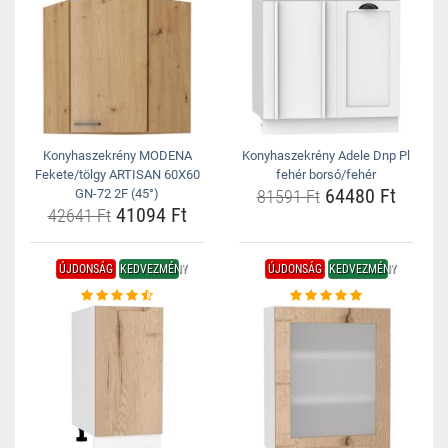
Konyhaszekrény MODENA
Konyhaszekrény Adele Dnp Pl
Fekete/tölgy ARTISAN 60X60
fehér borsó/fehér
64480 Ft
GN-72 2F (45°)
81591 Ft
41094 Ft
42641 Ft
ÚJDONSÁG
KEDVEZMÉNY
ÚJDONSÁG
KEDVEZMÉNY