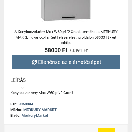
A Konyhaszekrény Max W60grf/2 Granit terméket a MERKURY
MARKET gyártótól a Kertifelszereles.hu oldalon 58000 Ft - ért
találja.
58000 Ft
73391 Ft
Ellenőrizd az elérhetőséget
LEÍRÁS
Konyhaszekrény Max W60grf/2 Granit
Ean:
3360084
Márka:
MERKURY MARKET
Eladó:
MerkuryMarket