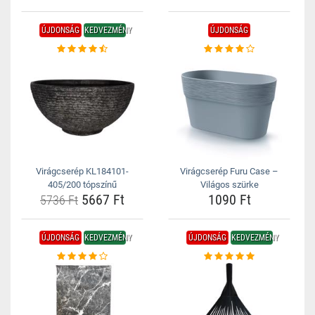
ÚJDONSÁG
KEDVEZMÉNY
ÚJDONSÁG
Virágcserép KL184101-
Virágcserép Furu Case –
405/200 tópszínű
Világos szürke
5667 Ft
1090 Ft
5736 Ft
ÚJDONSÁG
KEDVEZMÉNY
ÚJDONSÁG
KEDVEZMÉNY