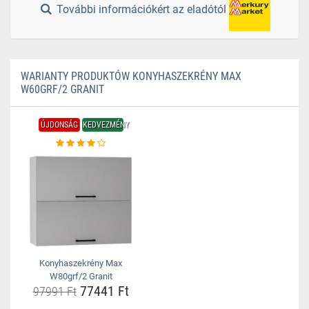
További információkért az eladótól
WARIANTY PRODUKTÓW KONYHASZEKRÉNY MAX
W60GRF/2 GRANIT
ÚJDONSÁG
KEDVEZMÉNY
Konyhaszekrény Max
W80grf/2 Granit
77441 Ft
97991 Ft