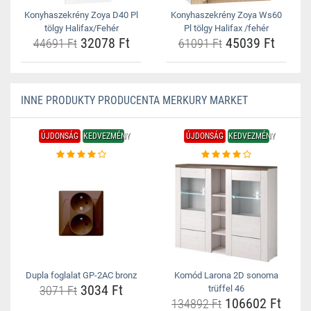
Konyhaszekrény Zoya D40 Pl
Konyhaszekrény Zoya Ws60
tölgy Halifax/Fehér
Pl tölgy Halifax /fehér
32078 Ft
45039 Ft
44691 Ft
61091 Ft
INNE PRODUKTY PRODUCENTA MERKURY MARKET
ÚJDONSÁG
KEDVEZMÉNY
ÚJDONSÁG
KEDVEZMÉNY
Dupla foglalat GP-2AC bronz
Komód Larona 2D sonoma
3034 Ft
3071 Ft
trüffel 46
106602 Ft
134892 Ft