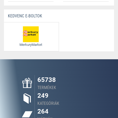
KEDVENC E-BOLTOK
MerkuryMarket
65738
TERMÉKEK
249
KATEGÓRIÁK
264