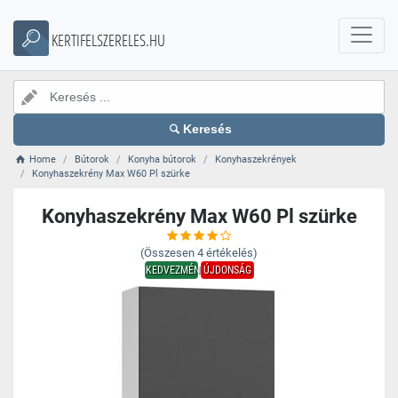
KERTIFELSZERELES.HU
Keresés
Home
Bútorok
Konyha bútorok
Konyhaszekrények
Konyhaszekrény Max W60 Pl szürke
Konyhaszekrény Max W60 Pl szürke
(Összesen
4
értékelés)
KEDVEZMÉNY
ÚJDONSÁG