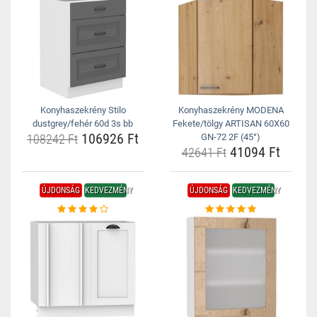
Konyhaszekrény Stilo
Konyhaszekrény MODENA
dustgrey/fehér 60d 3s bb
Fekete/tölgy ARTISAN 60X60
106926 Ft
108242 Ft
GN-72 2F (45°)
41094 Ft
42641 Ft
ÚJDONSÁG
KEDVEZMÉNY
ÚJDONSÁG
KEDVEZMÉNY