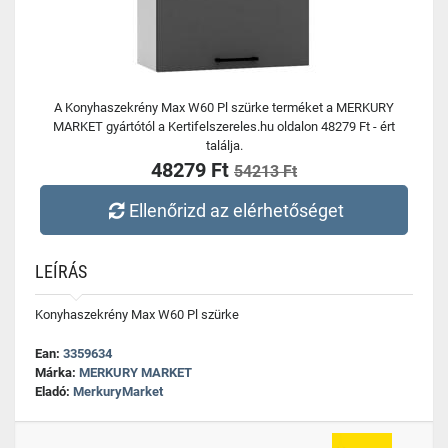
A Konyhaszekrény Max W60 Pl szürke terméket a MERKURY
MARKET gyártótól a Kertifelszereles.hu oldalon 48279 Ft - ért
találja.
48279 Ft
54213 Ft
Ellenőrizd az elérhetőséget
LEÍRÁS
Konyhaszekrény Max W60 Pl szürke
Ean:
3359634
Márka:
MERKURY MARKET
Eladó:
MerkuryMarket