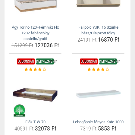
Ágy Torino 120+Fém váz Flx
Falipolc YUKI 15 Szürke
1202 fehér/tölgy
bézs/Olajozott tölgy
16870 Ft
castello/grafit
24191 Ft
127036 Ft
151292 Ft
ÚJDONSÁG
KEDVEZMÉNY
ÚJDONSÁG
KEDVEZMÉNY
Fiók T-W 70
Lebegőpolc fényes Kate 1000
32078 Ft
5853 Ft
40591 Ft
7319 Ft