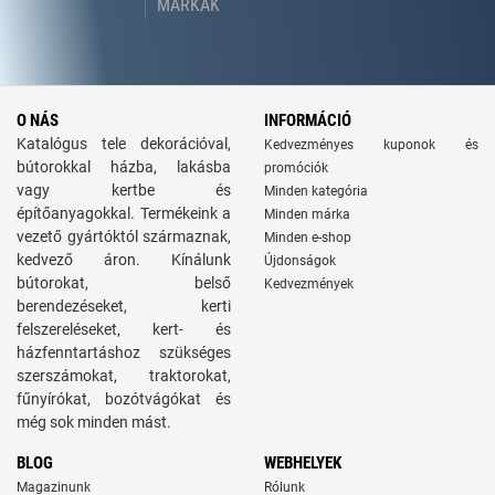
MÁRKÁK
O NÁS
INFORMÁCIÓ
Katalógus tele dekorációval,
Kedvezményes kuponok és
bútorokkal házba, lakásba
promóciók
vagy kertbe és
Minden kategória
építőanyagokkal. Termékeink a
Minden márka
vezető gyártóktól származnak,
Minden e-shop
kedvező áron. Kínálunk
Újdonságok
bútorokat, belső
Kedvezmények
berendezéseket, kerti
felszereléseket, kert- és
házfenntartáshoz szükséges
szerszámokat, traktorokat,
fűnyírókat, bozótvágókat és
még sok minden mást.
BLOG
WEBHELYEK
Magazinunk
Rólunk