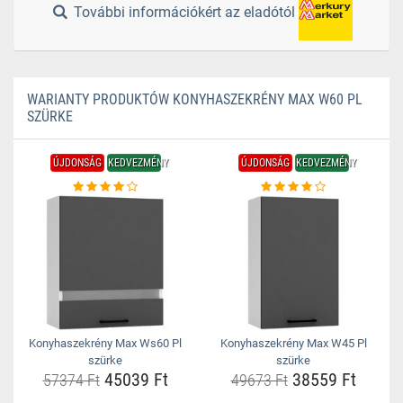
További információkért az eladótól
WARIANTY PRODUKTÓW KONYHASZEKRÉNY MAX W60 PL
SZÜRKE
ÚJDONSÁG
KEDVEZMÉNY
ÚJDONSÁG
KEDVEZMÉNY
Konyhaszekrény Max Ws60 Pl
Konyhaszekrény Max W45 Pl
szürke
szürke
45039 Ft
38559 Ft
57374 Ft
49673 Ft