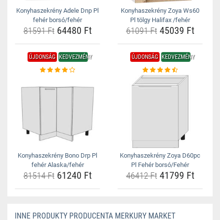
Konyhaszekrény Adele Dnp Pl
Konyhaszekrény Zoya Ws60
fehér borsó/fehér
Pl tölgy Halifax /fehér
64480 Ft
45039 Ft
81591 Ft
61091 Ft
ÚJDONSÁG
KEDVEZMÉNY
ÚJDONSÁG
KEDVEZMÉNY
Konyhaszekrény Bono Drp Pl
Konyhaszekrény Zoya D60pc
fehér Alaska/fehér
Pl Fehér borsó/Fehér
61240 Ft
41799 Ft
81514 Ft
46412 Ft
INNE PRODUKTY PRODUCENTA MERKURY MARKET