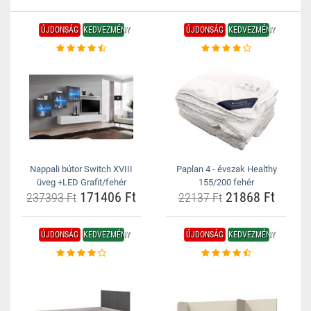
ÚJDONSÁG
KEDVEZMÉNY
ÚJDONSÁG
KEDVEZMÉNY
Nappali bútor Switch XVIII
Paplan 4 - évszak Healthy
üveg +LED Grafit/fehér
155/200 fehér
171406 Ft
21868 Ft
237393 Ft
22137 Ft
ÚJDONSÁG
KEDVEZMÉNY
ÚJDONSÁG
KEDVEZMÉNY