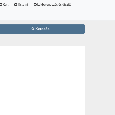
Kert
Ostatní
Lakberendezés és díszíté
Keresés