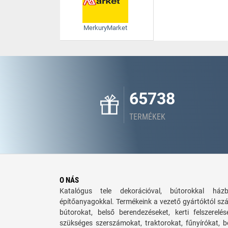
MerkuryMarket
65738
TERMÉKEK
O NÁS
Katalógus tele dekorációval, bútorokkal há
építőanyagokkal. Termékeink a vezető gyártóktól sz
bútorokat, belső berendezéseket, kerti felszerelé
szükséges szerszámokat, traktorokat, fűnyírókat,