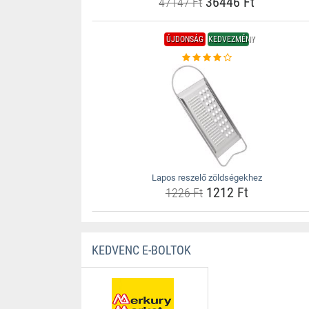
36446 Ft
47147 Ft
ÚJDONSÁG
KEDVEZMÉNY
Lapos reszelő zöldségekhez
1212 Ft
1226 Ft
KEDVENC E-BOLTOK