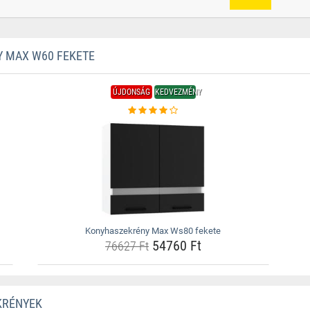
 MAX W60 FEKETE
ÚJDONSÁG
KEDVEZMÉNY
Konyhaszekrény Max Ws80 fekete
54760 Ft
76627 Ft
KRÉNYEK