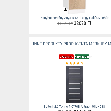
Konyhaszekrény Zoya D40 Pl tölgy Halifax/Fehér
32078 Ft
44691 Ft
INNE PRODUKTY PRODUCENTA MERKURY 
ÚJDONSÁG
KEDVEZMÉNY
Beltéri ajtó Torino 7*7 70B Antracit tölgy 288