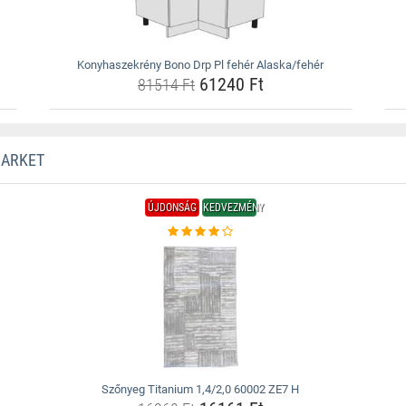
Konyhaszekrény Bono Drp Pl fehér Alaska/fehér
61240 Ft
81514 Ft
MARKET
ÚJDONSÁG
KEDVEZMÉNY
Szőnyeg Titanium 1,4/2,0 60002 ZE7 H