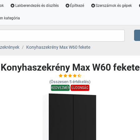
ok
Lakberendezés és díszítés
Építkezé
Szerszámok és gépek
n kategória
zekrények
Konyhaszekrény Max W60 fekete
Konyhaszekrény Max W60 fekete
(Összesen
5
értékelés)
KEDVEZMÉNY
ÚJDONSÁG