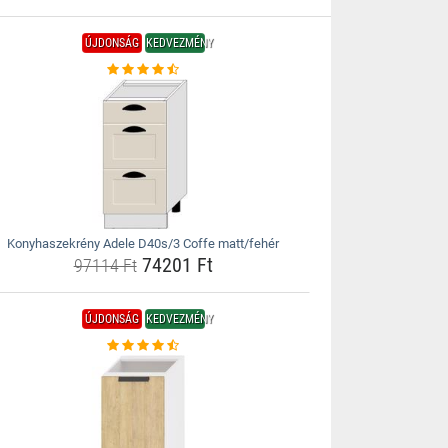
ÚJDONSÁG
KEDVEZMÉNY
Konyhaszekrény Adele D40s/3 Coffe matt/fehér
74201 Ft
97114 Ft
ÚJDONSÁG
KEDVEZMÉNY