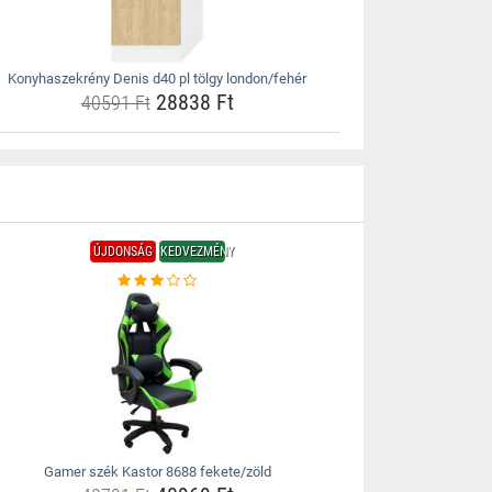
Konyhaszekrény Denis d40 pl tölgy london/fehér
28838 Ft
40591 Ft
ÚJDONSÁG
KEDVEZMÉNY
Gamer szék Kastor 8688 fekete/zöld