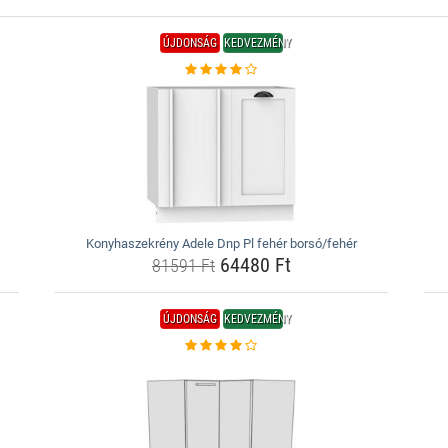
ÚJDONSÁG
KEDVEZMÉNY
Konyhaszekrény Adele Dnp Pl fehér borsó/fehér
64480 Ft
81591 Ft
ÚJDONSÁG
KEDVEZMÉNY