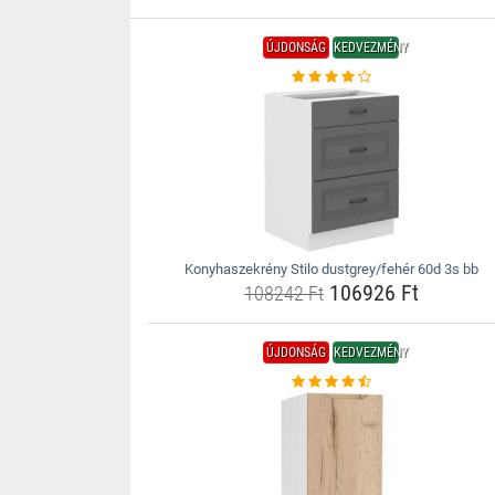
ÚJDONSÁG
KEDVEZMÉNY
Konyhaszekrény Stilo dustgrey/fehér 60d 3s bb
106926 Ft
108242 Ft
ÚJDONSÁG
KEDVEZMÉNY