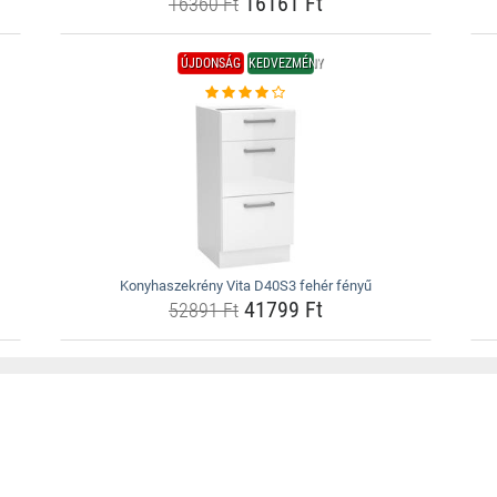
16161 Ft
16360 Ft
ÚJDONSÁG
KEDVEZMÉNY
Konyhaszekrény Vita D40S3 fehér fényű
41799 Ft
52891 Ft