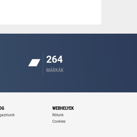
264
MÁRKÁK
OG
WEBHELYEK
gazinunk
Rólunk
Cookies