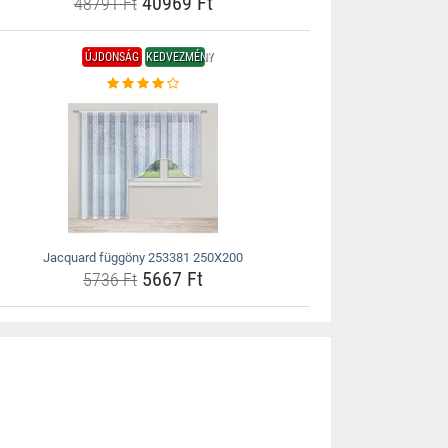
40969 Ft
48791 Ft
ÚJDONSÁG
KEDVEZMÉNY
Jacquard függöny 253381 250X200
5667 Ft
5736 Ft