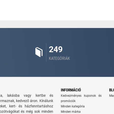
249
KATEGÓRIÁK
INFORMÁCIÓ
BL
zba, lakásba vagy kertbe és
Kedvezményes kuponok és
Ma
ármaznak, kedvező áron. Kínálunk
promóciók
seket, kert- és házfenntartáshoz
Minden kategória
 bozótvágókat és még sok minden
Minden márka