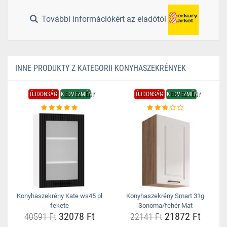
További információkért az eladótól
INNE PRODUKTY Z KATEGORII KONYHASZEKRÉNYEK
ÚJDONSÁG
KEDVEZMÉNY
ÚJDONSÁG
KEDVEZMÉNY
Konyhaszekrény Kate ws45 pl
Konyhaszekrény Smart 31g
fekete
Sonoma/fehér Mat
32078 Ft
21872 Ft
40591 Ft
22141 Ft