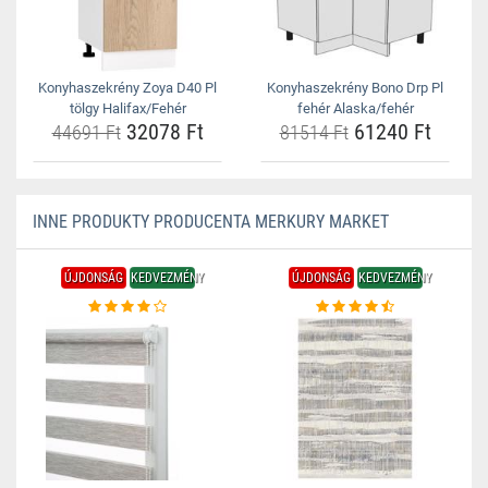
Konyhaszekrény Zoya D40 Pl
Konyhaszekrény Bono Drp Pl
tölgy Halifax/Fehér
fehér Alaska/fehér
32078 Ft
61240 Ft
44691 Ft
81514 Ft
INNE PRODUKTY PRODUCENTA MERKURY MARKET
ÚJDONSÁG
KEDVEZMÉNY
ÚJDONSÁG
KEDVEZMÉNY