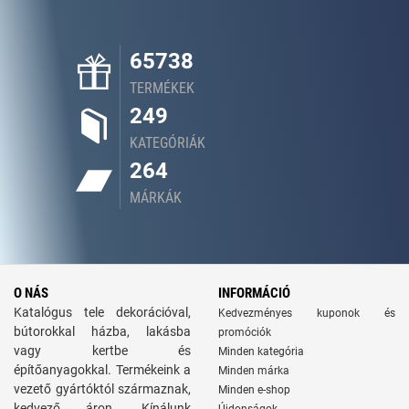
65738
TERMÉKEK
249
KATEGÓRIÁK
264
MÁRKÁK
O NÁS
INFORMÁCIÓ
Katalógus tele dekorációval,
Kedvezményes kuponok és
bútorokkal házba, lakásba
promóciók
vagy kertbe és
Minden kategória
építőanyagokkal. Termékeink a
Minden márka
vezető gyártóktól származnak,
Minden e-shop
kedvező áron. Kínálunk