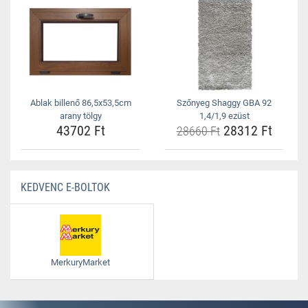
Ablak billenő 86,5x53,5cm
Szőnyeg Shaggy GBA 92
arany tölgy
1,4/1,9 ezüst
43702 Ft
28312 Ft
28660 Ft
KEDVENC E-BOLTOK
MerkuryMarket