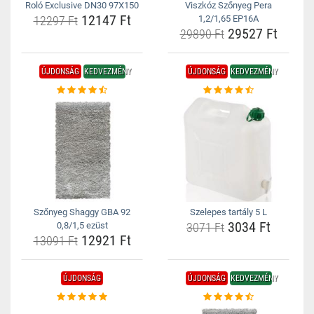
Roló Exclusive DN30 97X150
Viszkóz Szőnyeg Pera
12147 Ft
12297 Ft
1,2/1,65 EP16A
29527 Ft
29890 Ft
ÚJDONSÁG
KEDVEZMÉNY
ÚJDONSÁG
KEDVEZMÉNY
Szőnyeg Shaggy GBA 92
Szelepes tartály 5 L
3034 Ft
0,8/1,5 ezüst
3071 Ft
12921 Ft
13091 Ft
ÚJDONSÁG
ÚJDONSÁG
KEDVEZMÉNY