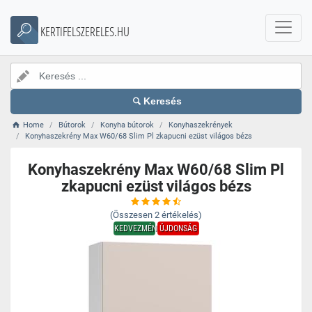
KERTIFELSZERELES.HU
Keresés
Home
Bútorok
Konyha bútorok
Konyhaszekrények
Konyhaszekrény Max W60/68 Slim Pl zkapucni ezüst világos bézs
Konyhaszekrény Max W60/68 Slim Pl
zkapucni ezüst világos bézs
(Összesen
2
értékelés)
KEDVEZMÉNY
ÚJDONSÁG