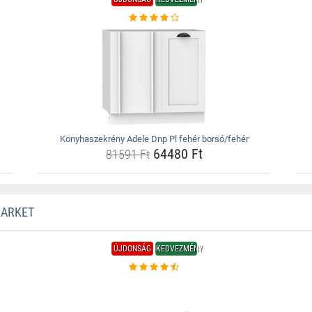
Konyhaszekrény Adele Dnp Pl fehér borsó/fehér
64480 Ft
81591 Ft
MARKET
ÚJDONSÁG
KEDVEZMÉNY