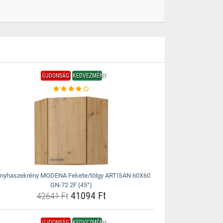
ÚJDONSÁG
KEDVEZMÉNY
nyhaszekrény MODENA Fekete/tölgy ARTISAN 60X60
GN-72 2F (45°)
41094 Ft
42641 Ft
ÚJDONSÁG
KEDVEZMÉNY