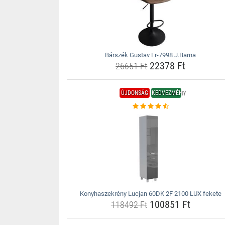
Bárszék Gustav Lr-7998 J.Barna
22378 Ft
26651 Ft
ÚJDONSÁG
KEDVEZMÉNY
Konyhaszekrény Lucjan 60DK 2F 2100 LUX fekete
100851 Ft
118492 Ft