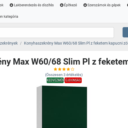
ok
Lakberendezés és díszítés
Építkezé
Szerszámok és gépek
n kategória
zekrények
Konyhaszekrény Max W60/68 Slim Pl z feketem kapucni zö
ny Max W60/68 Slim Pl z feketem
(Összesen
3
értékelés)
KEDVEZMÉNY
ÚJDONSÁG