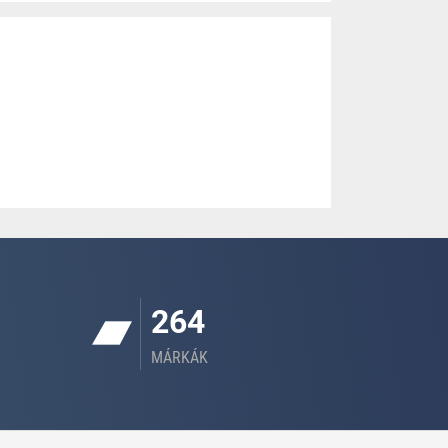
264
MÁRKÁK