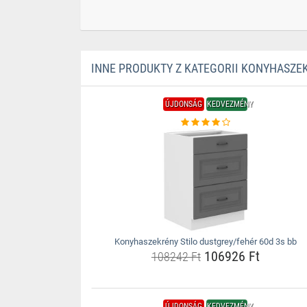
INNE PRODUKTY Z KATEGORII KONYHASZE
ÚJDONSÁG
KEDVEZMÉNY
Konyhaszekrény Stilo dustgrey/fehér 60d 3s bb
106926 Ft
108242 Ft
ÚJDONSÁG
KEDVEZMÉNY