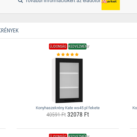
További információkért az eladótól
KRÉNYEK
ÚJDONSÁG
KEDVEZMÉNY
Konyhaszekrény Kate ws45 pl fekete
Ko
32078 Ft
40591 Ft
ÚJDONSÁG
KEDVEZMÉNY