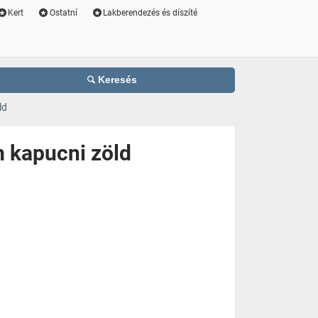
Kert
Ostatní
Lakberendezés és díszíté
Keresés
ld
 kapucni zöld