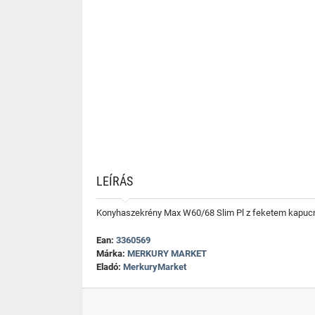
LEÍRÁS
Konyhaszekrény Max W60/68 Slim Pl z feketem kapucn
Ean:
3360569
Márka:
MERKURY MARKET
Eladó:
MerkuryMarket