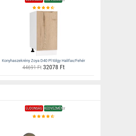
Konyhaszekrény Zoya D40 Pl tölgy Halifax/Fehér
32078 Ft
44691 Ft
ÚJDONSÁG
KEDVEZMÉNY