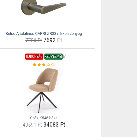
Belső Ajtókilincs CAPRI ZR33 nikkelszőnyeg
7692 Ft
7786 Ft
ÚJDONSÁG
KEDVEZMÉNY
Szék K546 bézs
34083 Ft
40591 Ft