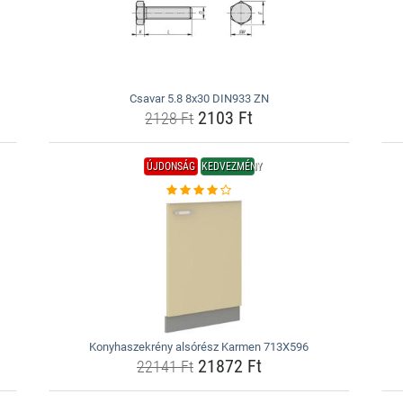
Csavar 5.8 8x30 DIN933 ZN
2103 Ft
2128 Ft
ÚJDONSÁG
KEDVEZMÉNY
Konyhaszekrény alsórész Karmen 713X596
21872 Ft
22141 Ft