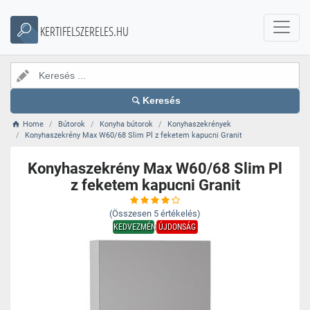
KERTIFELSZERELES.HU
Keresés
Home
Bútorok
Konyha bútorok
Konyhaszekrények
Konyhaszekrény Max W60/68 Slim Pl z feketem kapucni Granit
Konyhaszekrény Max W60/68 Slim Pl
z feketem kapucni Granit
(Összesen
5
értékelés)
KEDVEZMÉNY
ÚJDONSÁG