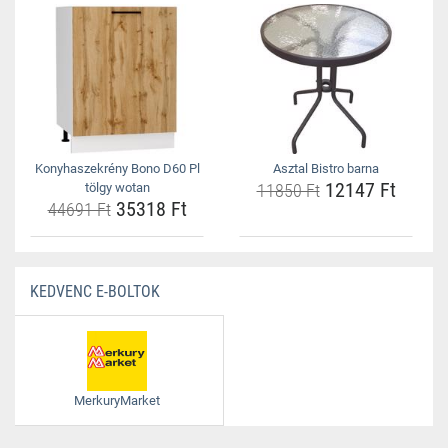
Konyhaszekrény Bono D60 Pl
Asztal Bistro barna
12147 Ft
tölgy wotan
11850 Ft
35318 Ft
44691 Ft
KEDVENC E-BOLTOK
MerkuryMarket