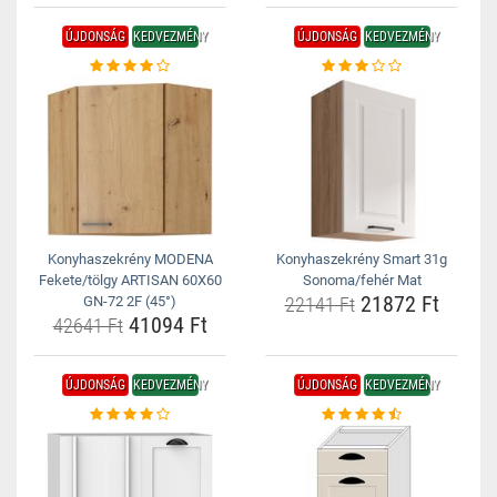
ÚJDONSÁG
KEDVEZMÉNY
ÚJDONSÁG
KEDVEZMÉNY
Konyhaszekrény MODENA
Konyhaszekrény Smart 31g
Fekete/tölgy ARTISAN 60X60
Sonoma/fehér Mat
21872 Ft
GN-72 2F (45°)
22141 Ft
41094 Ft
42641 Ft
ÚJDONSÁG
KEDVEZMÉNY
ÚJDONSÁG
KEDVEZMÉNY