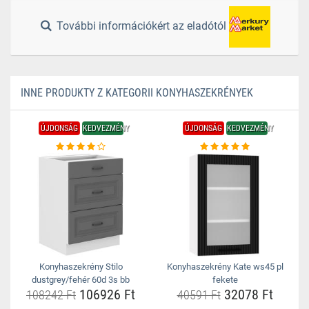
További információkért az eladótól
INNE PRODUKTY Z KATEGORII KONYHASZEKRÉNYEK
ÚJDONSÁG
KEDVEZMÉNY
ÚJDONSÁG
KEDVEZMÉNY
Konyhaszekrény Stilo
Konyhaszekrény Kate ws45 pl
dustgrey/fehér 60d 3s bb
fekete
106926 Ft
32078 Ft
108242 Ft
40591 Ft