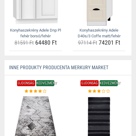
Konyhaszekrény Adele Dnp Pl
Konyhaszekrény Adele
fehér borsó/fehér
D40s/3 Coffe matt/fehér
64480 Ft
74201 Ft
81591 Ft
97114 Ft
INNE PRODUKTY PRODUCENTA MERKURY MARKET
ÚJDONSÁG
KEDVEZMÉNY
ÚJDONSÁG
KEDVEZMÉNY