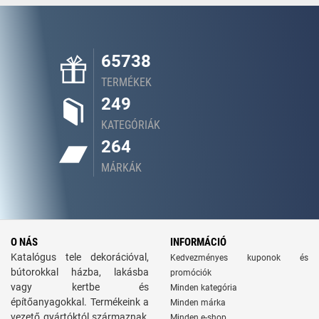
65738
TERMÉKEK
249
KATEGÓRIÁK
264
MÁRKÁK
O NÁS
INFORMÁCIÓ
Katalógus tele dekorációval,
Kedvezményes kuponok és
bútorokkal házba, lakásba
promóciók
vagy kertbe és
Minden kategória
építőanyagokkal. Termékeink a
Minden márka
vezető gyártóktól származnak,
Minden e-shop