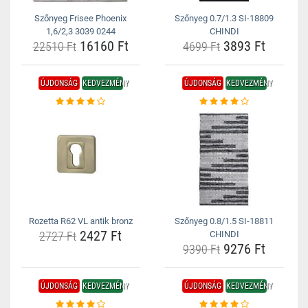
Szőnyeg Frisee Phoenix
Szőnyeg 0.7/1.3 SI-18809
1,6/2,3 3039 0244
CHINDI
16160 Ft
3893 Ft
22510 Ft
4699 Ft
ÚJDONSÁG
KEDVEZMÉNY
ÚJDONSÁG
KEDVEZMÉNY
Rozetta R62 VL antik bronz
Szőnyeg 0.8/1.5 SI-18811
2427 Ft
2727 Ft
CHINDI
9276 Ft
9390 Ft
ÚJDONSÁG
KEDVEZMÉNY
ÚJDONSÁG
KEDVEZMÉNY